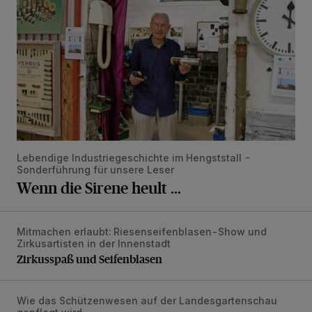
Lebendige Industriegeschichte im Hengststall -
Sonderführung für unsere Leser
Wenn die Sirene heult ...
Mitmachen erlaubt: Riesenseifenblasen-Show und
Zirkusspaß und Seifenblasen
Zirkusartisten in der Innenstadt
Zirkusspaß und Seifenblasen
Wie das Schützenwesen auf der Landesgartenschau
Brauchtumstage mit Röschendrehen, Blasmusik und Blume