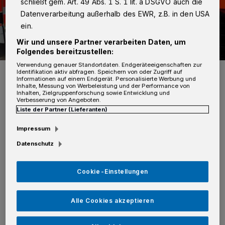
schließt gem. Art. 49 Abs. 1 S. 1 lit. a DSGVO auch die
Datenverarbeitung außerhalb des EWR, z.B. in den USA
ein.
Wir und unsere Partner verarbeiten Daten, um
Folgendes bereitzustellen:
Verwendung genauer Standortdaten. Endgeräteeigenschaften zur
Foto: Rolf Retzlaff
Identifikation aktiv abfragen. Speichern von oder Zugriff auf
Informationen auf einem Endgerät. Personalisierte Werbung und
Inhalte, Messung von Werbeleistung und der Performance von
Inhalten, Zielgruppenforschung sowie Entwicklung und
Verbesserung von Angeboten.
Liste der Partner (Lieferanten)
Von Redaktion
Impressum
Datenschutz
B
ei Eintreffen der ersten Rettungskräfte
Cookie-Einstellungen
brannte das Obergeschoss des Hauses
bereits in voller Ausdehnung. Der 82-jährige
Alle Cookies akzeptieren
Hauseigentümer hatte mit seiner 81-jährigen
Frau das Haus verlassen können. Beide wurde