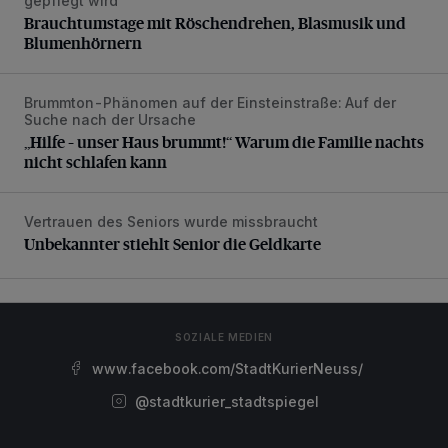
gepflegt wird
Brauchtumstage mit Röschendrehen, Blasmusik und
Blumenhörnern
Brummton-Phänomen auf der Einsteinstraße: Auf der
„Hilfe – unser Haus brummt!“ Warum die Familie nachts nic
Suche nach der Ursache
„Hilfe – unser Haus brummt!“ Warum die Familie nachts
nicht schlafen kann
Vertrauen des Seniors wurde missbraucht
Unbekannter stiehlt Senior die Geldkarte
Unbekannter stiehlt Senior die Geldkarte
SOZIALE MEDIEN
www.facebook.com/StadtKurierNeuss/
@stadtkurier_stadtspiegel