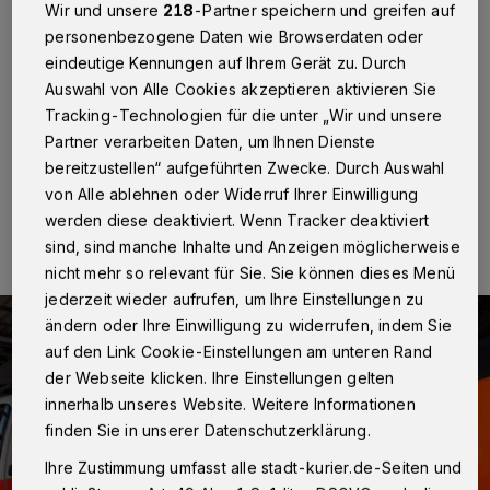
Wir und unsere
218
-Partner speichern und greifen auf
personenbezogene Daten wie Browserdaten oder
Kaarst
·
Am Samstag, 14. Januar, gegen 13.30 Uhr,
wurde der Leitstelle der Polizei im Rhein-Kreis Neuss
eindeutige Kennungen auf Ihrem Gerät zu. Durch
ein Brand in einem Reihenhaus in Kaarst auf der
Auswahl von Alle Cookies akzeptieren aktivieren Sie
Karlsforster Straße gemeldet.
Tracking-Technologien für die unter „Wir und unsere
Partner verarbeiten Daten, um Ihnen Dienste
bereitzustellen“ aufgeführten Zwecke. Durch Auswahl
von Alle ablehnen oder Widerruf Ihrer Einwilligung
16.01.2017 , 13:52 Uhr
Eine Minute Lesezeit
werden diese deaktiviert. Wenn Tracker deaktiviert
sind, sind manche Inhalte und Anzeigen möglicherweise
nicht mehr so relevant für Sie. Sie können dieses Menü
jederzeit wieder aufrufen, um Ihre Einstellungen zu
ändern oder Ihre Einwilligung zu widerrufen, indem Sie
auf den Link Cookie-Einstellungen am unteren Rand
der Webseite klicken. Ihre Einstellungen gelten
innerhalb unseres Website. Weitere Informationen
finden Sie in unserer Datenschutzerklärung.
Ihre Zustimmung umfasst alle stadt-kurier.de-Seiten und