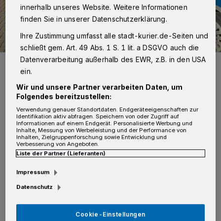
innerhalb unseres Website. Weitere Informationen
finden Sie in unserer Datenschutzerklärung.
Ihre Zustimmung umfasst alle stadt-kurier.de-Seiten und
schließt gem. Art. 49 Abs. 1 S. 1 lit. a DSGVO auch die
Datenverarbeitung außerhalb des EWR, z.B. in den USA
Polizei, Symbolbild
ein.
Foto: Kurier-Verlag/Thomas Broich
Wir und unsere Partner verarbeiten Daten, um
Folgendes bereitzustellen:
Verwendung genauer Standortdaten. Endgeräteeigenschaften zur
Identifikation aktiv abfragen. Speichern von oder Zugriff auf
Informationen auf einem Endgerät. Personalisierte Werbung und
A
Inhalte, Messung von Werbeleistung und der Performance von
ls dies nicht gelang, sollen sie von ihrem
Inhalten, Zielgruppenforschung sowie Entwicklung und
Verbesserung von Angeboten.
Vorhaben abgelassen und sich in
Liste der Partner (Lieferanten)
Richtung Gnadentaler Allee entfernt haben.
Impressum
Bei den Verdächtigen handele es sich demnach
Datenschutz
um drei Männer. Einer davon soll schlank und
bärtig sowie mit einer schwarzen Jacke
Cookie-Einstellungen