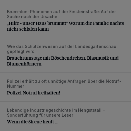
Brummton-Phänomen auf der Einsteinstraße: Auf der
„Hilfe – unser Haus brummt!“ Warum die Familie nachts nic
Suche nach der Ursache
„Hilfe – unser Haus brummt!“ Warum die Familie nachts
nicht schlafen kann
Wie das Schützenwesen auf der Landesgartenschau
Brauchtumstage mit Röschendrehen, Blasmusik und Blume
gepflegt wird
Brauchtumstage mit Röschendrehen, Blasmusik und
Blumenhörnern
Polizei erhält zu oft unnötige Anfragen über die Notruf-
Polizei-Notruf freihalten!
Nummer
Polizei-Notruf freihalten!
Lebendige Industriegeschichte im Hengststall -
Wenn die Sirene heult ...
Sonderführung für unsere Leser
Wenn die Sirene heult ...