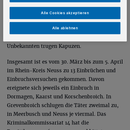
bekleidet gewesen sein. Ein anderer
Verdächtiger sei ebenfalls schlank und
Alle Cookies akzeptieren
schwarz gekleidet gewesen sein. Der dritte
Mann soll von dicker Statur und mit einer
Alle ablehnen
braunen Jacke bekleidet gewesen sein. Alle drei
Unbekannten trugen Kapuzen.
Insgesamt ist es vom 30. März bis zum 5. April
im Rhein-Kreis Neuss zu 13 Einbrüchen und
Einbruchsversuchen gekommen. Davon
ereignete sich jeweils ein Einbruch in
Dormagen, Kaarst und Korschenbroich. In
Grevenbroich schlugen die Täter zweimal zu,
in Meerbusch und Neuss je viermal. Das
Kriminalkommissariat 14 hat die