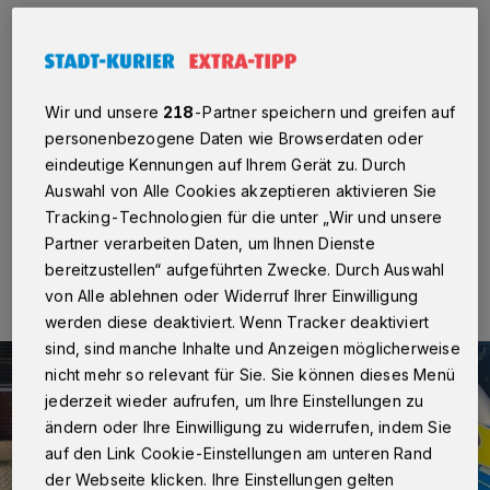
Rhein-Kreis Neuss
·
Am Sonntag, 30. März,
beobachteten Zeugen offenbar einen
Einbruchsversuch an der Straße „Im Melchersfeld“ in
Neuss-Gnadental. Gegen 11.30 Uhr sollen demnach
drei bislang unbekannte Personen versucht haben,
Wir und unsere
218
-Partner speichern und greifen auf
zunächst das Gartentor und anschließend die Haustür
personenbezogene Daten wie Browserdaten oder
aufzuhebeln.
eindeutige Kennungen auf Ihrem Gerät zu. Durch
Auswahl von Alle Cookies akzeptieren aktivieren Sie
Tracking-Technologien für die unter „Wir und unsere
Partner verarbeiten Daten, um Ihnen Dienste
07.04.2026 , 10:42 Uhr
Eine Minute Lesezeit
bereitzustellen“ aufgeführten Zwecke. Durch Auswahl
von Alle ablehnen oder Widerruf Ihrer Einwilligung
werden diese deaktiviert. Wenn Tracker deaktiviert
sind, sind manche Inhalte und Anzeigen möglicherweise
nicht mehr so relevant für Sie. Sie können dieses Menü
jederzeit wieder aufrufen, um Ihre Einstellungen zu
ändern oder Ihre Einwilligung zu widerrufen, indem Sie
auf den Link Cookie-Einstellungen am unteren Rand
der Webseite klicken. Ihre Einstellungen gelten