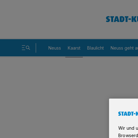
Neuss
Kaarst
Blaulicht
Neuss geht a
Wir und 
Browserd