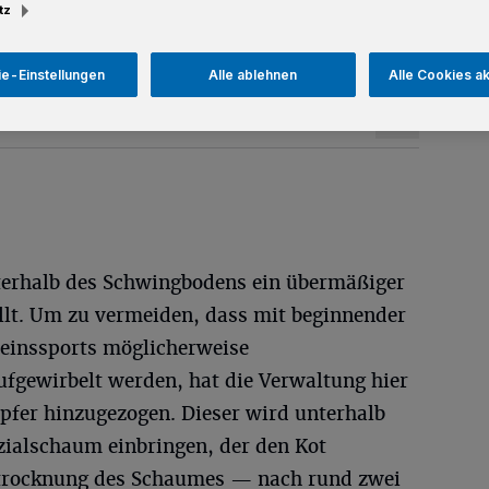
tz
esezeit
e-Einstellungen
Alle ablehnen
Alle Cookies a
terhalb des Schwingbodens ein übermäßiger
ellt. Um zu vermeiden, dass mit beginnender
einssports möglicherweise
ufgewirbelt werden, hat die Verwaltung hier
pfer hinzugezogen. Dieser wird unterhalb
ialschaum einbringen, der den Kot
Abtrocknung des Schaumes — nach rund zwei