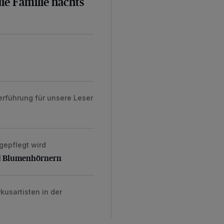
ie Familie nachts
erführung für unsere Leser
epflegt wird
 Blumenhörnern
d Blumenhörnern
usartisten in der