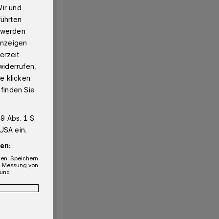
Wir und
führten
g werden
 Anzeigen
erzeit
widerrufen,
e klicken.
 finden Sie
9 Abs. 1 S.
USA ein.
en:
gen. Speichern
e, Messung von
 und