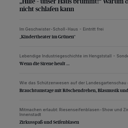
„Hilfe – unser Haus brummt!“ Warum d
nicht schlafen kann
Im Geschwister-Scholl-Haus - Eintritt frei
„Kindertheater im Grünen“
„Kindertheater im Grünen“
Lebendige Industriegeschichte im Hengststall - Sond
Wenn die Sirene heult ...
Wenn die Sirene heult ...
Wie das Schützenwesen auf der Landesgartenschau g
Brauchtumstage mit Röschendrehen, Blasmusik und
Brauchtumstage mit Röschendrehen, Blasmusik un
Mitmachen erlaubt: Riesenseifenblasen-Show und Zirk
Zirkusspaß und Seifenblasen
Innenstadt
Zirkusspaß und Seifenblasen