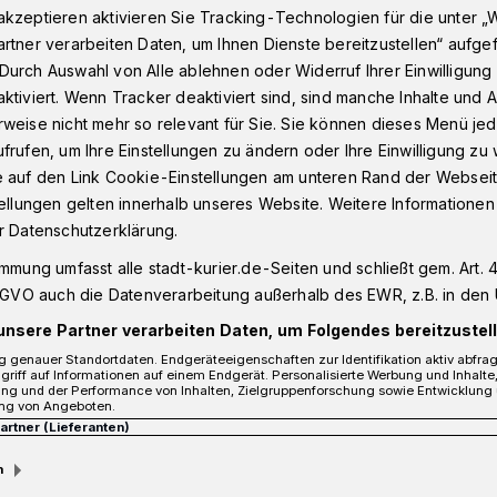
kzeptieren aktivieren Sie Tracking-Technologien für die unter „
rtner verarbeiten Daten, um Ihnen Dienste bereitzustellen“ aufge
Durch Auswahl von Alle ablehnen oder Widerruf Ihrer Einwilligun
n werden überprüft
ktiviert. Wenn Tracker deaktiviert sind, sind manche Inhalte und
weise nicht mehr so relevant für Sie. Sie können dieses Menü jed
frufen, um Ihre Einstellungen zu ändern oder Ihre Einwilligung zu 
e auf den Link Cookie-Einstellungen am unteren Rand der Webseit
nhallen werden
tellungen gelten innerhalb unseres Website. Weitere Informationen
r Datenschutzerklärung.
immung umfasst alle stadt-kurier.de-Seiten und schließt gem. Art. 4
DSGVO auch die Datenverarbeitung außerhalb des EWR, z.B. in den 
unsere Partner verarbeiten Daten, um Folgendes bereitzustell
en erfolgten Rückbaumaßnahmen in der
 genauer Standortdaten. Endgeräteeigenschaften zur Identifikation aktiv abfra
die Halle nach ihrer vorübergehenden
griff auf Informationen auf einem Endgerät. Personalisierte Werbung und Inhalt
ung und der Performance von Inhalten, Zielgruppenforschung sowie Entwicklung
rkunft wieder ihrem ursprünglichen Zweck
ng von Angeboten.
Partner (Lieferanten)
m