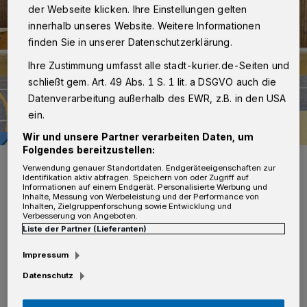
der Webseite klicken. Ihre Einstellungen gelten
innerhalb unseres Website. Weitere Informationen
finden Sie in unserer Datenschutzerklärung.
Ihre Zustimmung umfasst alle stadt-kurier.de-Seiten und
schließt gem. Art. 49 Abs. 1 S. 1 lit. a DSGVO auch die
Datenverarbeitung außerhalb des EWR, z.B. in den USA
ein.
Wir und unsere Partner verarbeiten Daten, um
Folgendes bereitzustellen:
Linda, Felippa, Cleo, Ida und Leni.
Verwendung genauer Standortdaten. Endgeräteeigenschaften zur
Foto: Nora Ebel
Identifikation aktiv abfragen. Speichern von oder Zugriff auf
Informationen auf einem Endgerät. Personalisierte Werbung und
Inhalte, Messung von Werbeleistung und der Performance von
Inhalten, Zielgruppenforschung sowie Entwicklung und
Verbesserung von Angeboten.
Liste der Partner (Lieferanten)
B
Impressum
ei der ersten von insgesamt zwei Runden
Datenschutz
der Gerätturnliga des Turnverbands
Rhein-Ruhr wurden Pflichtstufen (P-Stufen)