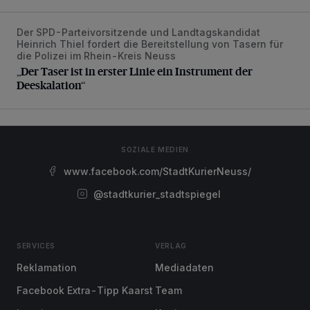
Der SPD-Parteivorsitzende und Landtagskandidat
„Der Taser ist in erster Linie ein Instrument der Deeskalatio
Heinrich Thiel fordert die Bereitstellung von Tasern für
die Polizei im Rhein-Kreis Neuss
„Der Taser ist in erster Linie ein Instrument der
Deeskalation“
SOZIALE MEDIEN
www.facebook.com/StadtKurierNeuss/
@stadtkurier_stadtspiegel
SERVICES
VERLAG
Reklamation
Mediadaten
Facebook Extra-Tipp Kaarst
Team