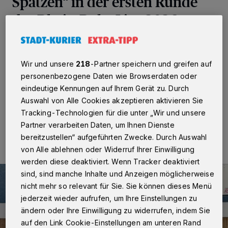
Spatzen“ in der ersten Runde
der Rhein-Ruhr-Liga 2026
Kaarst/Mülheim
·
Einen perfekten Start in die Rhein-
Ruhr-Liga 2026 erwischten die Kaarster Spatzen in
Wir und unsere
218
-Partner speichern und greifen auf
Mülheim an der Ruhr: Drei Teams gingen an den Start –
und alle drei kehrten mit Goldmedaillen zurück.
personenbezogene Daten wie Browserdaten oder
eindeutige Kennungen auf Ihrem Gerät zu. Durch
Auswahl von Alle Cookies akzeptieren aktivieren Sie
Tracking-Technologien für die unter „Wir und unsere
13.02.2026 , 11:44 Uhr
Eine Minute Lesezeit
Partner verarbeiten Daten, um Ihnen Dienste
bereitzustellen“ aufgeführten Zwecke. Durch Auswahl
von Alle ablehnen oder Widerruf Ihrer Einwilligung
werden diese deaktiviert. Wenn Tracker deaktiviert
sind, sind manche Inhalte und Anzeigen möglicherweise
nicht mehr so relevant für Sie. Sie können dieses Menü
jederzeit wieder aufrufen, um Ihre Einstellungen zu
ändern oder Ihre Einwilligung zu widerrufen, indem Sie
auf den Link Cookie-Einstellungen am unteren Rand