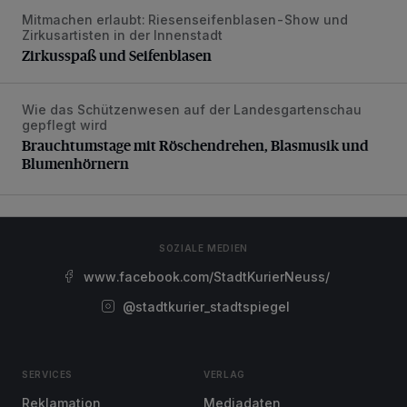
Mitmachen erlaubt: Riesenseifenblasen-Show und
Zirkusspaß und Seifenblasen
Zirkusartisten in der Innenstadt
Zirkusspaß und Seifenblasen
Wie das Schützenwesen auf der Landesgartenschau
Brauchtumstage mit Röschendrehen, Blasmusik und Blume
gepflegt wird
Brauchtumstage mit Röschendrehen, Blasmusik und
Blumenhörnern
SOZIALE MEDIEN
www.facebook.com/StadtKurierNeuss/
@stadtkurier_stadtspiegel
SERVICES
VERLAG
Reklamation
Mediadaten