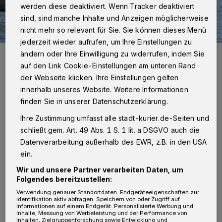
werden diese deaktiviert. Wenn Tracker deaktiviert
sind, sind manche Inhalte und Anzeigen möglicherweise
nicht mehr so relevant für Sie. Sie können dieses Menü
jederzeit wieder aufrufen, um Ihre Einstellungen zu
Die teils schlechten Zustände auf den Friedhöfen Kaarst und
ändern oder Ihre Einwilligung zu widerrufen, indem Sie
Büttgen sind den Sozialdemokraten um Fraktionsvorsitzende Anneli
auf den Link Cookie-Einstellungen am unteren Rand
Palmen ein Dorn im Auge.
der Webseite klicken. Ihre Einstellungen gelten
Foto: Hanna Loll / SPD
innerhalb unseres Website. Weitere Informationen
finden Sie in unserer Datenschutzerklärung.
Ihre Zustimmung umfasst alle stadt-kurier.de-Seiten und
schließt gem. Art. 49 Abs. 1 S. 1 lit. a DSGVO auch die
Von Hanna Loll
Datenverarbeitung außerhalb des EWR, z.B. in den USA
ein.
D
ie SPD möchte etwas dagegen tun.
Wir und unsere Partner verarbeiten Daten, um
Folgendes bereitzustellen:
Verwendung genauer Standortdaten. Endgeräteeigenschaften zur
Der Friedhof Kaarst gleicht bei schlechter
Identifikation aktiv abfragen. Speichern von oder Zugriff auf
Informationen auf einem Endgerät. Personalisierte Werbung und
Witterung häufig einem Hindernisparcours.
Inhalte, Messung von Werbeleistung und der Performance von
Inhalten, Zielgruppenforschung sowie Entwicklung und