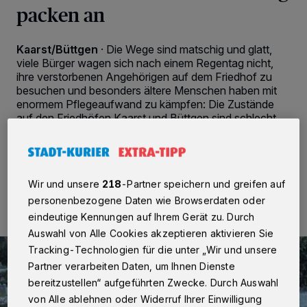
packen an
Kaarst/Büttgen
·
Die Wege sind matschig und glatt,
viele Bürger wagen sich nach einem Regentag nicht,
ihre verstorbenen Angehörigen auf dem Friedhof zu
besuchen und besonders ältere Menschen haben mit
enormem Pflegeaufwand zu kämpfen: Die Zustände
auf den Friedhöfen Kaarst und Büttgen sind schlecht.
30.04.2016 , 12:00 Uhr
2 Minuten Lesezeit
Wir und unsere
218
-Partner speichern und greifen auf
personenbezogene Daten wie Browserdaten oder
eindeutige Kennungen auf Ihrem Gerät zu. Durch
Auswahl von Alle Cookies akzeptieren aktivieren Sie
Tracking-Technologien für die unter „Wir und unsere
Partner verarbeiten Daten, um Ihnen Dienste
bereitzustellen“ aufgeführten Zwecke. Durch Auswahl
von Alle ablehnen oder Widerruf Ihrer Einwilligung