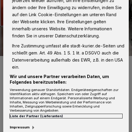
jederzeit wieder aufrufen, um Ihre Einstellungen zu
ändern oder Ihre Einwilligung zu widerrufen, indem Sie
auf den Link Cookie-Einstellungen am unteren Rand
der Webseite klicken. Ihre Einstellungen gelten
innerhalb unseres Website. Weitere Informationen
finden Sie in unserer Datenschutzerklärung.
Ihre Zustimmung umfasst alle stadt-kurier.de-Seiten und
schließt gem. Art. 49 Abs. 1 S. 1 lit. a DSGVO auch die
Datenverarbeitung außerhalb des EWR, z.B. in den USA
Landrätin Katharina Reinhold mit der Delegation aus dem Rhein-
Kreis Neuss bei der polis Convention.
ein.
Foto: Standort Niederrhein GmbH/Myriam Topel
Wir und unsere Partner verarbeiten Daten, um
Folgendes bereitzustellen:
Verwendung genauer Standortdaten. Endgeräteeigenschaften zur
Identifikation aktiv abfragen. Speichern von oder Zugriff auf
Informationen auf einem Endgerät. Personalisierte Werbung und
Inhalte, Messung von Werbeleistung und der Performance von
I
Inhalten, Zielgruppenforschung sowie Entwicklung und
m Fokus des diesjährigen Messeauftritts
Verbesserung von Angeboten.
Liste der Partner (Lieferanten)
standen konkrete Umsetzungsstrategien
Impressum
für Projekte unter veränderten