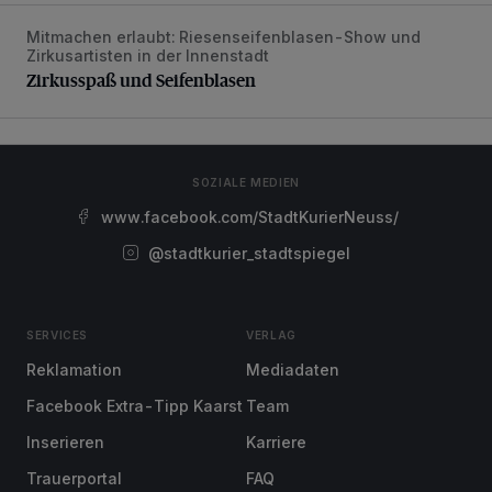
Mitmachen erlaubt: Riesenseifenblasen-Show und
Zirkusspaß und Seifenblasen
Zirkusartisten in der Innenstadt
Zirkusspaß und Seifenblasen
SOZIALE MEDIEN
www.facebook.com/StadtKurierNeuss/
@stadtkurier_stadtspiegel
SERVICES
VERLAG
Reklamation
Mediadaten
Facebook Extra-Tipp Kaarst
Team
Inserieren
Karriere
Trauerportal
FAQ