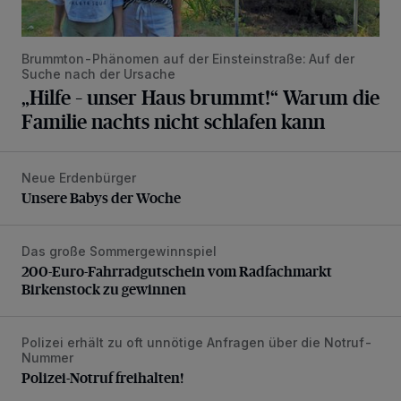
Brummton-Phänomen auf der Einsteinstraße: Auf der
Suche nach der Ursache
„Hilfe – unser Haus brummt!“ Warum die
Familie nachts nicht schlafen kann
Neue Erdenbürger
Unsere Babys der Woche
Unsere Babys der Woche
Das große Sommergewinnspiel
200-Euro-Fahrradgutschein vom Radfachmarkt Birkenst
200-Euro-Fahrradgutschein vom Radfachmarkt
Birkenstock zu gewinnen
Polizei erhält zu oft unnötige Anfragen über die Notruf-
Polizei-Notruf freihalten!
Nummer
Polizei-Notruf freihalten!