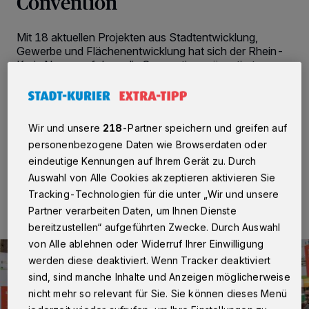
Convention
Mit 18 aktuellen Projekten aus Stadtentwicklung,
Gewerbe und Flächenentwicklung hat sich der Rhein-
Kreis Neuss auf der polis Convention präsentiert.
Gemeinsam mit den kreisangehörigen Kommunen und
der Wirtschaftsförderung impuls.RheinKreisNeuss war
der Kreis erneut Teil des Gemeinschaftsstands der
Standort Niederrhein GmbH.
Wir und unsere
218
-Partner speichern und greifen auf
personenbezogene Daten wie Browserdaten oder
eindeutige Kennungen auf Ihrem Gerät zu. Durch
Auswahl von Alle Cookies akzeptieren aktivieren Sie
15.05.2026 , 13:26 Uhr
Eine Minute Lesezeit
Tracking-Technologien für die unter „Wir und unsere
Partner verarbeiten Daten, um Ihnen Dienste
bereitzustellen“ aufgeführten Zwecke. Durch Auswahl
von Alle ablehnen oder Widerruf Ihrer Einwilligung
werden diese deaktiviert. Wenn Tracker deaktiviert
sind, sind manche Inhalte und Anzeigen möglicherweise
nicht mehr so relevant für Sie. Sie können dieses Menü