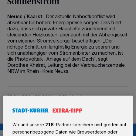
Sonnenstrom
Neuss / Kaarst
·
Der aktuelle Nahostkonflikt wird
absehbar für höhere Energiepreise sorgen. Das führt
dazu, dass sich private Haushalte zunehmend mit
steigenden Heizkosten, aber auch mit der Abhängigkeit
vom eigenen Stromversorger beschäftigen. „Der
richtige Schritt, um langfristig Energie zu sparen und
sich unabhängiger vom Stromanbieter zu machen, ist
die Photovoltaik-Anlage auf dem Dach“, sagt
Dorothea Khairat, Leitung bei der Verbraucherzentrale
NRW im Rhein-Kreis Neuss.
11.05.2026 , 13:20 Uhr
2 Minuten Lesezeit
Wir und unsere
218
-Partner speichern und greifen auf
personenbezogene Daten wie Browserdaten oder