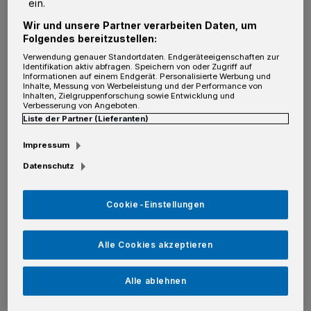
ein.
„Ein weiteres Argument: Der aktuelle
Wir und unsere Partner verarbeiten Daten, um
Referentenentwurf zur Novelle des
Folgendes bereitzustellen:
Erneuerbare-Energien-Gesetzes (EEG) sieht
Verwendung genauer Standortdaten. Endgeräteeigenschaften zur
Identifikation aktiv abfragen. Speichern von oder Zugriff auf
ab Anfang 2027 vor, die Einspeisevergütung
Informationen auf einem Endgerät. Personalisierte Werbung und
Inhalte, Messung von Werbeleistung und der Performance von
für kleine Photovoltaik-Anlagen bis 25
Inhalten, Zielgruppenforschung sowie Entwicklung und
Verbesserung von Angeboten.
Kilowattpeak vollständig zu streichen. Damit
Liste der Partner (Lieferanten)
rückt der Eigenverbrauch als zentraler
Impressum
Wirtschaftlichkeitsfaktor noch stärker in den
Datenschutz
Fokus.“
Cookie-Einstellungen
Besonders wichtig bei Planung und
Finanzierung: Angebote vergleichen und auf
Alle Cookies akzeptieren
Qualität, Leistung sowie Vertragsbedingungen
schauen. Dazu hat die Verbraucherzentrale
Alle ablehnen
NRW drei Tipps zusammengestellt.