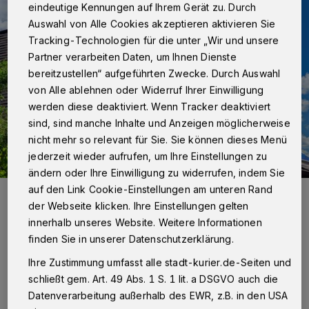
eindeutige Kennungen auf Ihrem Gerät zu. Durch
Auswahl von Alle Cookies akzeptieren aktivieren Sie
Tracking-Technologien für die unter „Wir und unsere
Partner verarbeiten Daten, um Ihnen Dienste
bereitzustellen“ aufgeführten Zwecke. Durch Auswahl
von Alle ablehnen oder Widerruf Ihrer Einwilligung
werden diese deaktiviert. Wenn Tracker deaktiviert
sind, sind manche Inhalte und Anzeigen möglicherweise
nicht mehr so relevant für Sie. Sie können dieses Menü
jederzeit wieder aufrufen, um Ihre Einstellungen zu
ändern oder Ihre Einwilligung zu widerrufen, indem Sie
auf den Link Cookie-Einstellungen am unteren Rand
Eine Photovoltaik-Anlage auf dem Dachhilft hilft dabei, langfristig
Energie zu sparen und sich unabhängiger vom Stromanbieter zu
der Webseite klicken. Ihre Einstellungen gelten
machen.
innerhalb unseres Website. Weitere Informationen
Foto: Verbraucherzentrale NRW
finden Sie in unserer Datenschutzerklärung.
Ihre Zustimmung umfasst alle stadt-kurier.de-Seiten und
schließt gem. Art. 49 Abs. 1 S. 1 lit. a DSGVO auch die
Datenverarbeitung außerhalb des EWR, z.B. in den USA