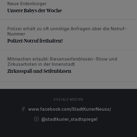
Neue Erdenbürger
Unsere Babys der Woche
Unsere Babys der Woche
Polizei erhält zu oft unnötige Anfragen über die Notruf-
Polizei-Notruf freihalten!
Nummer
Polizei-Notruf freihalten!
Mitmachen erlaubt: Riesenseifenblasen-Show und
Zirkusspaß und Seifenblasen
Zirkusartisten in der Innenstadt
Zirkusspaß und Seifenblasen
SOZIALE MEDIEN
www.facebook.com/StadtKurierNeuss/
@stadtkurier_stadtspiegel