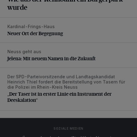
wurde
Kardinal-Frings-Haus
Neuer Ort der Begegnung
Neuer Ort der Begegnung
Neuss geht aus
Jelena: Mit neuem Namen in die Zukunft
Jelena: Mit neuem Namen in die Zukunft
Der SPD-Parteivorsitzende und Landtagskandidat
„Der Taser ist in erster Linie ein Instrument der Deeskalatio
Heinrich Thiel fordert die Bereitstellung von Tasern für
die Polizei im Rhein-Kreis Neuss
„Der Taser ist in erster Linie ein Instrument der
Deeskalation“
SOZIALE MEDIEN