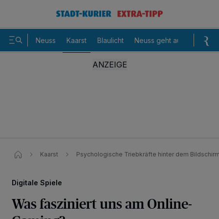
Neuss
Kaarst
Blaulicht
Neuss geht aus
Sommer
Kaarst
Psychologische Triebkräfte hinter dem Bildschir
Digitale Spiele
Was fasziniert uns am Online-