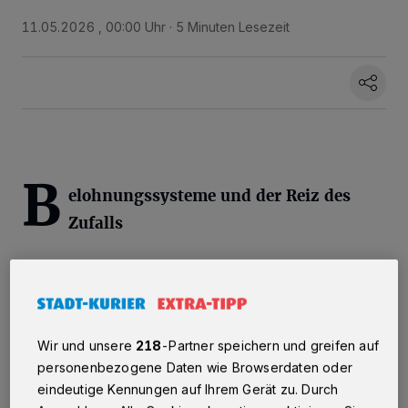
11.05.2026 , 00:00 Uhr
5 Minuten Lesezeit
B
elohnungssysteme und der Reiz des
Zufalls
Ein zentraler Grund für die Anziehungskraft
digitaler Spiele liegt in deren ausgeklügelten
Belohnungsstrukturen. Unser Gehirn schüttet
Wir und unsere
218
-Partner speichern und greifen auf
Dopamin aus, sobald ein Erfolg erzielt wird -
personenbezogene Daten wie Browserdaten oder
und Spieleentwickler haben gelernt, diese
eindeutige Kennungen auf Ihrem Gerät zu. Durch