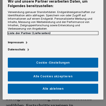
Verhaltenspsychologie.
Wir und unsere Partner verarbeiten Daten, um
Folgendes bereitzustellen:
Verwendung genauer Standortdaten. Endgeräteeigenschaften zur
Darüber hinaus spielt das Konzept der
Identifikation aktiv abfragen. Speichern von oder Zugriff auf
Informationen auf einem Endgerät. Personalisierte Werbung und
sogenannten "Near Misses", also der knapp
Inhalte, Messung von Werbeleistung und der Performance von
Inhalten, Zielgruppenforschung sowie Entwicklung und
verpassten Gewinne, eine bedeutende Rolle in
Verbesserung von Angeboten.
Liste der Partner (Lieferanten)
der Psychologie des Spielverhaltens, da es
starke emotionale Reaktionen auslöst. Fast-
Impressum
Gewinne erzeugen im Gehirn nahezu dieselben
Datenschutz
Aktivierungsmuster wie tatsächliche Gewinne,
wodurch sie eine starke Motivation auslösen,
Cookie-Einstellungen
die Spieler dazu verleitet, trotz ausbleibender
Alle Cookies akzeptieren
Erfolge weiterzuspielen. Spieleentwickler
nutzen dieses Wissen gezielt, um
Alle ablehnen
Spielerlebnisse zu schaffen, die sich
durchgehend lebendig und herausfordernd
anfühlen. Fortschrittsanzeigen in