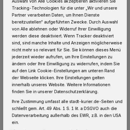
neurochemische Reaktion gezielt auszulösen.
Auswahl von Alle Cookies akzeptieren aktivieren Sie
Tracking-Technologien für die unter „Wir und unsere
Ob ein seltener Gegenstand nach einem langen
Partner verarbeiten Daten, um Ihnen Dienste
Kampf erbeutet wird oder eine Bonusrunde im
bereitzustellen“ aufgeführten Zwecke. Durch Auswahl
Automatenspiel aktiviert wird: Das
von Alle ablehnen oder Widerruf Ihrer Einwilligung
Zusammenspiel aus Erwartung und
werden diese deaktiviert. Wenn Tracker deaktiviert
sind, sind manche Inhalte und Anzeigen möglicherweise
Überraschung hält die Aufmerksamkeit wach.
nicht mehr so relevant für Sie. Sie können dieses Menü
Besonders Titel mit Zufallsmechaniken
jederzeit wieder aufrufen, um Ihre Einstellungen zu
verdeutlichen dieses Prinzip. Ein Beispiel
ändern oder Ihre Einwilligung zu widerrufen, indem Sie
dafür ist
Book of Dead
, das mit seinen
auf den Link Cookie-Einstellungen am unteren Rand
der Webseite klicken. Ihre Einstellungen gelten
ägyptischen Freispielrunden zeigt, wie
innerhalb unseres Website. Weitere Informationen
variable Belohnungsintervalle die Spannung
finden Sie in unserer Datenschutzerklärung.
über einen langen Zeitraum aufrechterhalten.
Ihre Zustimmung umfasst alle stadt-kurier.de-Seiten und
Das Prinzip der intermittierenden Verstärkung
schließt gem. Art. 49 Abs. 1 S. 1 lit. a DSGVO auch die
- also unvorhersehbarer Belohnungen - gilt
Datenverarbeitung außerhalb des EWR, z.B. in den USA
als einer der stärksten Motivatoren in der
ein.