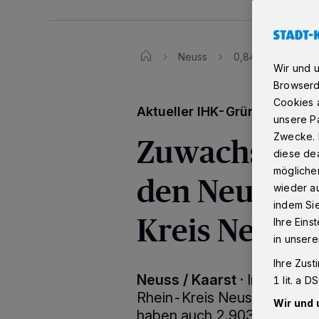
Neuss
0,84 Prozent von
Wir und 
Browserd
Cookies a
Aktueller IHK-Gründungsrep
unsere Pa
Zuwachs von 
Zwecke. 
diese dea
möglicher
den Neugrün
wieder au
indem Si
Kreis Neuss
Ihre Eins
in unsere
Ihre Zust
Neuss / Kaarst
·
Im vergan
1 lit. a 
Rhein-Kreis Neuss selbstst
Wir und 
haben auch 2.903 Unterneh