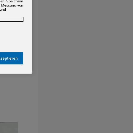
gen. Speichern
e, Messung von
 und
kzeptieren