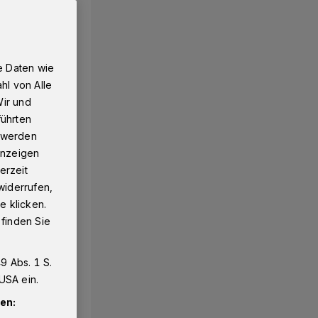
e Daten wie
hl von Alle
Wir und
führten
g werden
 Anzeigen
erzeit
widerrufen,
e klicken.
 finden Sie
9 Abs. 1 S.
USA ein.
en: