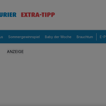
us
Sommergewinnspiel
Baby der Woche
Brauchtum
E-P