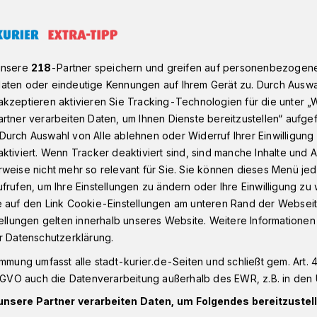
 bei den Neugründungen im Rhein-Kreis Neuss​
unsere
218
-Partner speichern und greifen auf personenbezogen
aten oder eindeutige Kennungen auf Ihrem Gerät zu. Durch Auswa
kzeptieren aktivieren Sie Tracking-Technologien für die unter „
ort 2022
rtner verarbeiten Daten, um Ihnen Dienste bereitzustellen“ aufge
0,84 Prozent bei
Durch Auswahl von Alle ablehnen oder Widerruf Ihrer Einwilligun
ktiviert. Wenn Tracker deaktiviert sind, sind manche Inhalte und
weise nicht mehr so relevant für Sie. Sie können dieses Menü jed
dungen im Rhein-
frufen, um Ihre Einstellungen zu ändern oder Ihre Einwilligung zu 
e auf den Link Cookie-Einstellungen am unteren Rand der Webseit
tellungen gelten innerhalb unseres Website. Weitere Informationen
r Datenschutzerklärung.
immung umfasst alle stadt-kurier.de-Seiten und schließt gem. Art. 4
genen Jahr haben sich 3.479 Menschen im
DSGVO auch die Datenverarbeitung außerhalb des EWR, z.B. in den 
ändig gemacht. Im gleichen Zeitraum
unsere Partner verarbeiten Daten, um Folgendes bereitzustell
merinnen oder Unternehmer ihre Firma