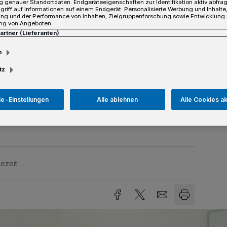
 genauer Standortdaten. Endgeräteeigenschaften zur Identifikation aktiv abfra
: Im Jahr 2021 waren es 3.450
griff auf Informationen auf einem Endgerät. Personalisierte Werbung und Inhalt
ung und der Performance von Inhalten, Zielgruppenforschung sowie Entwicklung
aben. Damit verzeichnet der Rhein-Kreis
ng von Angeboten.
Partner (Lieferanten)
ozent bei den Gründungen und ein Plus von
en. Im Saldo hat die Zahl der
m
is 2021 um 576 Unternehmen
tz
esentlichen Kennziffern des
n die Industrie- und Handelskammer
n auf der Datenbasis des Landes NRW
e-Einstellungen
Alle ablehnen
Alle Cookies a
ezeit