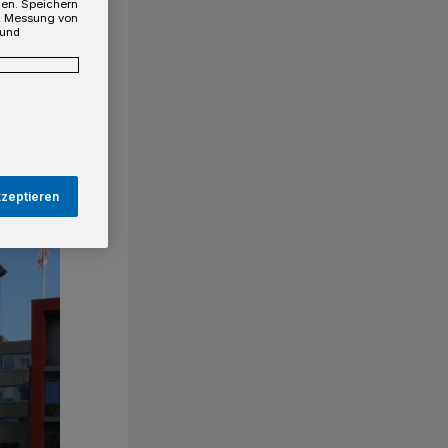
gen. Speichern
e, Messung von
 und
kzeptieren