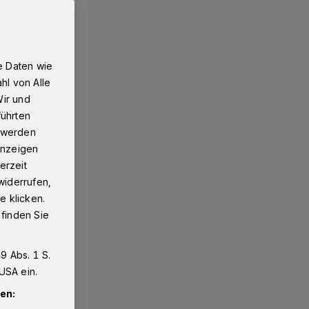
e Daten wie
hl von Alle
Wir und
führten
g werden
 Anzeigen
erzeit
widerrufen,
e klicken.
 finden Sie
9 Abs. 1 S.
USA ein.
en: