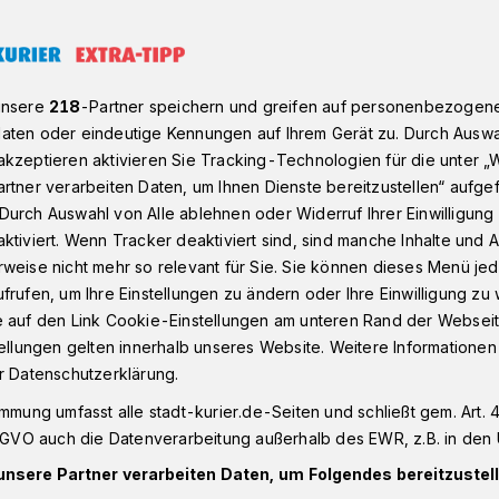
n die Neusser Innenstadt
unsere
218
-Partner speichern und greifen auf personenbezogen
aten oder eindeutige Kennungen auf Ihrem Gerät zu. Durch Auswa
kzeptieren aktivieren Sie Tracking-Technologien für die unter „
 und Bühnenprogramm
rtner verarbeiten Daten, um Ihnen Dienste bereitzustellen“ aufge
ß beim Hansefest
Durch Auswahl von Alle ablehnen oder Widerruf Ihrer Einwilligun
ktiviert. Wenn Tracker deaktiviert sind, sind manche Inhalte und
weise nicht mehr so relevant für Sie. Sie können dieses Menü jed
frufen, um Ihre Einstellungen zu ändern oder Ihre Einwilligung zu 
enfest vorbei, lockt das nächste große
e auf den Link Cookie-Einstellungen am unteren Rand der Webseit
ity: Nächstes Wochenende, 21. und 22.
tellungen gelten innerhalb unseres Website. Weitere Informationen
nsefest an, das die Zukunftsinitiative
r Datenschutzerklärung.
 Jahr veranstaltet. Zahlreiche attraktive
immung umfasst alle stadt-kurier.de-Seiten und schließt gem. Art. 4
ammpunkte für die ganze Familie – wie
DSGVO auch die Datenverarbeitung außerhalb des EWR, z.B. in den 
ütchenschlacht“, eine Art XXL-Mensch-
unsere Partner verarbeiten Daten, um Folgendes bereitzustell
 auf die Besucher aus Neuss und dem