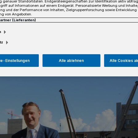
 genauer Standortdaten. Endgeräteeigenschaften zur Identifikation aktiv abfra
griff auf Informationen auf einem Endgerät. Personalisierte Werbung und Inhalt
ung und der Performance von Inhalten, Zielgruppenforschung sowie Entwicklung
ng von Angeboten.
Partner (Lieferanten)
m
sezeit
tz
e-Einstellungen
Alle ablehnen
Alle Cookies a