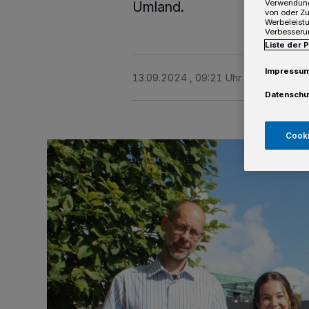
Verwendung
Umland.
von oder Zu
Werbeleist
Verbesseru
Liste der 
Impressu
13.09.2024 , 09:21 Uhr
4 Minuten Le
Datenschu
Cooki