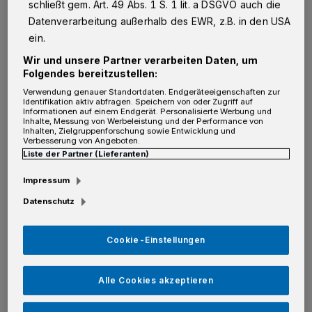
eine Bilanz für das Jahr 2024. Und sie
schließt gem. Art. 49 Abs. 1 S. 1 lit. a DSGVO auch die
weiß: „Wir brauchen weiterhin engagierte
Datenverarbeitung außerhalb des EWR, z.B. in den USA
ein.
Ehrenamtler!“
Wir und unsere Partner verarbeiten Daten, um
Folgendes bereitzustellen:
Bisher besteht das Team aus 70 Ehrenamtlern,
Verwendung genauer Standortdaten. Endgeräteeigenschaften zur
die im vergangenen Jahr 10.053 Anrufe aus
Identifikation aktiv abfragen. Speichern von oder Zugriff auf
Informationen auf einem Endgerät. Personalisierte Werbung und
ganz Deutschland, aber vornehmlich aus dem
Inhalte, Messung von Werbeleistung und der Performance von
Inhalten, Zielgruppenforschung sowie Entwicklung und
Rhein-Kreis Neuss entgegengenommen
Verbesserung von Angeboten.
Liste der Partner (Lieferanten)
hatten. Der Hauptgrund für die Menschen,
Impressum
verzweifelt zum Hörer zu greifen, sind
Datenschutz
Einsamkeit und Isolation (19,2 Prozent). Dabei
kommt es immer wieder vor, dass auch
Cookie-Einstellungen
Suizidgedanken oder akute
Selbstmordabsichten geäußert werden (1,2
Alle Cookies akzeptieren
Prozent). Wie kann der Ehrenamtler in solch
einer Situation reagieren? „Den