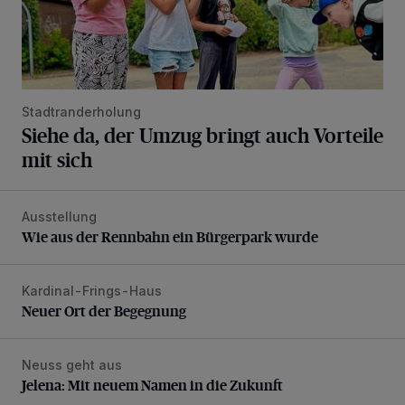
Stadtranderholung
Siehe da, der Umzug bringt auch Vorteile
mit sich
Ausstellung
Wie aus der Rennbahn ein Bürgerpark wurde
Wie aus der Rennbahn ein Bürgerpark wurde
Kardinal-Frings-Haus
Neuer Ort der Begegnung
Neuer Ort der Begegnung
Neuss geht aus
Jelena: Mit neuem Namen in die Zukunft
Jelena: Mit neuem Namen in die Zukunft