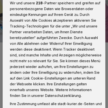
Wir und unsere
218
-Partner speichern und greifen auf
personenbezogene Daten wie Browserdaten oder
eindeutige Kennungen auf Ihrem Gerät zu. Durch
Auswahl von Alle Cookies akzeptieren aktivieren Sie
Tracking-Technologien für die unter „Wir und unsere
Partner verarbeiten Daten, um Ihnen Dienste
bereitzustellen“ aufgeführten Zwecke. Durch Auswahl
von Alle ablehnen oder Widerruf Ihrer Einwilligung
Susanne Helpenstein ist die neue Leiterin der TelefonSeelsorge
werden diese deaktiviert. Wenn Tracker deaktiviert
Neuss.
sind, sind manche Inhalte und Anzeigen möglicherweise
Foto: Kurier Verlag/Rolf Retzlaff
nicht mehr so relevant für Sie. Sie können dieses Menü
jederzeit wieder aufrufen, um Ihre Einstellungen zu
ändern oder Ihre Einwilligung zu widerrufen, indem Sie
auf den Link Cookie-Einstellungen am unteren Rand
der Webseite klicken. Ihre Einstellungen gelten
Von Rolf Retzlaff
innerhalb unseres Website. Weitere Informationen
finden Sie in unserer Datenschutzerklärung.
D
eren Leiterin Susanne Helpenstein zieht
Ihre Zustimmung umfasst alle stadt-kurier.de-Seiten und