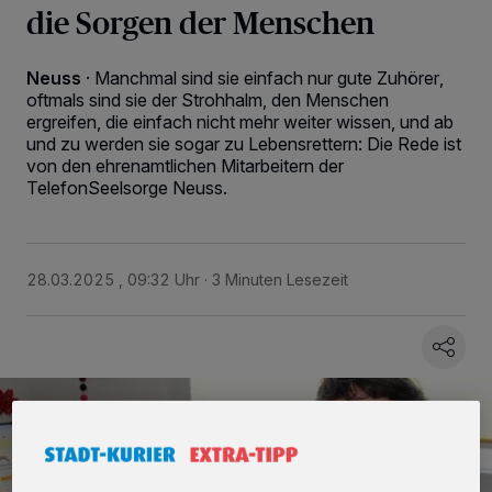
die Sorgen der Menschen
Neuss
·
Manchmal sind sie einfach nur gute Zuhörer,
oftmals sind sie der Strohhalm, den Menschen
ergreifen, die einfach nicht mehr weiter wissen, und ab
und zu werden sie sogar zu Lebensrettern: Die Rede ist
von den ehrenamtlichen Mitarbeitern der
TelefonSeelsorge Neuss.
28.03.2025 , 09:32 Uhr
3 Minuten Lesezeit