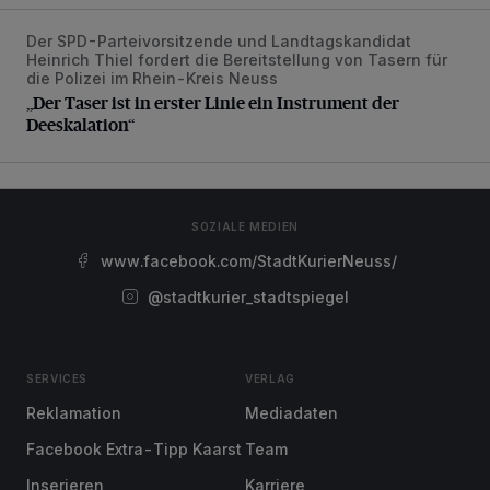
Der SPD-Parteivorsitzende und Landtagskandidat
„Der Taser ist in erster Linie ein Instrument der Deeskalatio
Heinrich Thiel fordert die Bereitstellung von Tasern für
die Polizei im Rhein-Kreis Neuss
„Der Taser ist in erster Linie ein Instrument der
Deeskalation“
SOZIALE MEDIEN
www.facebook.com/StadtKurierNeuss/
@stadtkurier_stadtspiegel
SERVICES
VERLAG
Reklamation
Mediadaten
Facebook Extra-Tipp Kaarst
Team
Inserieren
Karriere