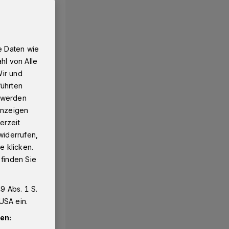
e Daten wie
hl von Alle
Wir und
führten
g werden
 Anzeigen
erzeit
widerrufen,
e klicken.
 finden Sie
9 Abs. 1 S.
USA ein.
en: