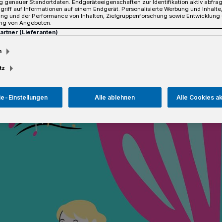
 genauer Standortdaten. Endgeräteeigenschaften zur Identifikation aktiv abfra
griff auf Informationen auf einem Endgerät. Personalisierte Werbung und Inhalt
ung und der Performance von Inhalten, Zielgruppenforschung sowie Entwicklung
ng von Angeboten.
Partner (Lieferanten)
Lesezeit
m
tz
e-Einstellungen
Alle ablehnen
Alle Cookies a