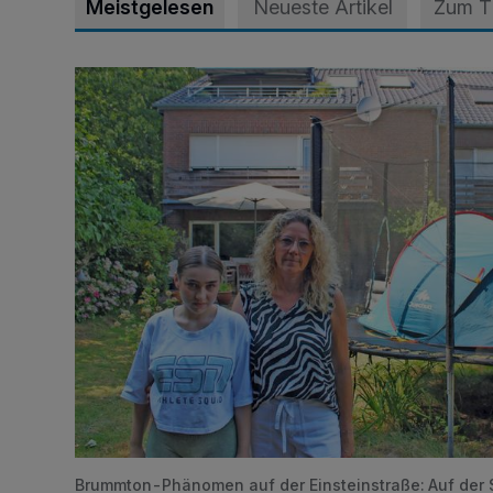
Meistgelesen
Neueste Artikel
Zum 
„Hilfe – unser Haus brummt!“ Warum die Familie nach
Brummton-Phänomen auf der Einsteinstraße: Auf der