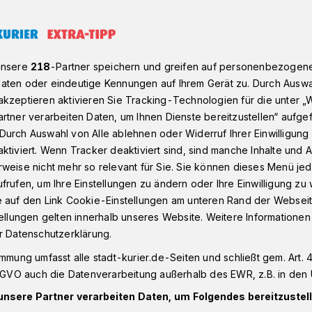
n in Kaarst​
unsere
218
-Partner speichern und greifen auf personenbezogen
aten oder eindeutige Kennungen auf Ihrem Gerät zu. Durch Auswa
kzeptieren aktivieren Sie Tracking-Technologien für die unter „
st
rtner verarbeiten Daten, um Ihnen Dienste bereitzustellen“ aufge
frei beim
Durch Auswahl von Alle ablehnen oder Widerruf Ihrer Einwilligun
ktiviert. Wenn Tracker deaktiviert sind, sind manche Inhalte und
weise nicht mehr so relevant für Sie. Sie können dieses Menü jed
ack
frufen, um Ihre Einstellungen zu ändern oder Ihre Einwilligung zu 
e auf den Link Cookie-Einstellungen am unteren Rand der Webseit
tellungen gelten innerhalb unseres Website. Weitere Informationen
eranstaltet auch über die Sommerferien
r Datenschutzerklärung.
en Kooperationspartnern diverse
immung umfasst alle stadt-kurier.de-Seiten und schließt gem. Art. 4
hops für Kinder zwischen 10 und 14
DSGVO auch die Datenverarbeitung außerhalb des EWR, z.B. in den 
unsere Partner verarbeiten Daten, um Folgendes bereitzustell