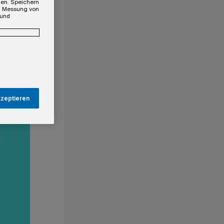
gen. Speichern
e, Messung von
 und
kzeptieren