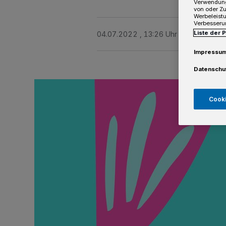
Verwendung
von oder Zu
Werbeleist
Verbesseru
Liste der 
04.07.2022 , 13:26 Uhr
Eine Minute 
Impressu
Datenschu
Cooki