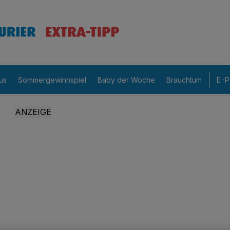
us
Sommergewinnspiel
Baby der Woche
Brauchtum
E-P