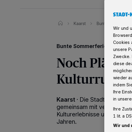
Kaarst
Bunte Sommerferie
Wir und 
Browserd
Cookies a
Bunte Sommerferien in Kaar
unsere Pa
Noch Plätze 
Zwecke. 
diese dea
möglicher
Kulturrucks
wieder au
indem Si
Ihre Eins
Kaarst
·
Die Stadt Kaarst v
in unsere
gemeinsam mit verschieden
Ihre Zust
Kulturerlebnisse und Works
1 lit. a 
Jahren.
Wir und 