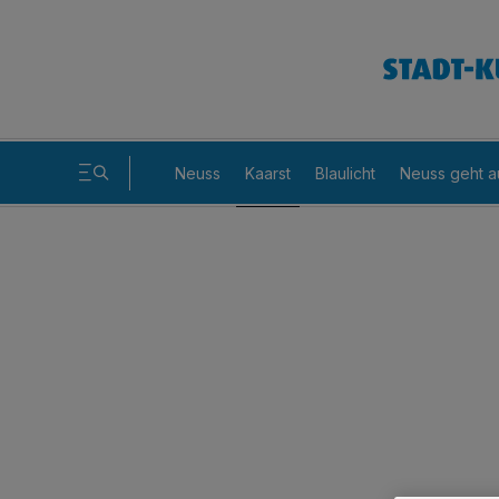
Neuss
Kaarst
Blaulicht
Neuss geht a