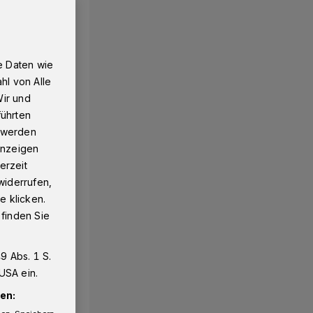
e Daten wie
hl von Alle
Wir und
führten
g werden
 Anzeigen
erzeit
widerrufen,
e klicken.
 finden Sie
9 Abs. 1 S.
USA ein.
en: