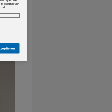
gen. Speichern
e, Messung von
 und
kzeptieren