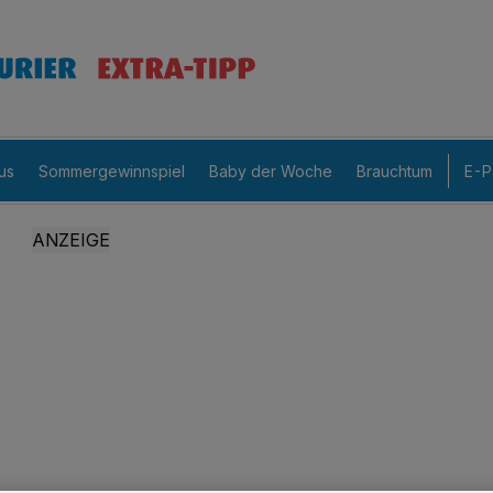
us
Sommergewinnspiel
Baby der Woche
Brauchtum
E-P