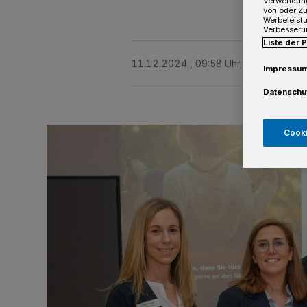
Verwendung
von oder Zu
Werbeleist
Verbesseru
Liste der 
11.12.2024 , 09:58 Uhr
Eine Minute 
Impressu
Datenschu
Cooki