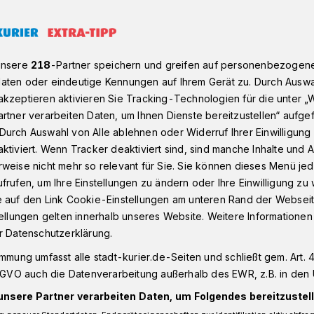
aktveranstaltung im Rhein-Kreis Neuss
unsere
218
-Partner speichern und greifen auf personenbezogen
aten oder eindeutige Kennungen auf Ihrem Gerät zu. Durch Auswa
kzeptieren aktivieren Sie Tracking-Technologien für die unter „
altung im Rhein-Kreis Neuss
rtner verarbeiten Daten, um Ihnen Dienste bereitzustellen“ aufge
Durch Auswahl von Alle ablehnen oder Widerruf Ihrer Einwilligun
Netzwerk für den
ktiviert. Wenn Tracker deaktiviert sind, sind manche Inhalte und
weise nicht mehr so relevant für Sie. Sie können dieses Menü jed
z gegründet
frufen, um Ihre Einstellungen zu ändern oder Ihre Einwilligung zu 
e auf den Link Cookie-Einstellungen am unteren Rand der Webseit
tellungen gelten innerhalb unseres Website. Weitere Informationen
r Datenschutzerklärung.
n zur Auftaktveranstaltung für das
schutz im Familienforum Edith-Stein.
immung umfasst alle stadt-kurier.de-Seiten und schließt gem. Art. 4
der freien Jugendhilfe ebenso wie
DSGVO auch die Datenverarbeitung außerhalb des EWR, z.B. in den 
tsanwaltschaft und Gesundheitsamt. Sie
unsere Partner verarbeiten Daten, um Folgendes bereitzustell
e mit Kindeswohlgefährdung.