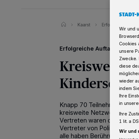
Kaarst
Erfolgreiche Auft
Wir und 
Browserd
Cookies a
Erfolgreiche Auftaktveranst
unsere Pa
Zwecke. 
Kreisweites 
diese dea
möglicher
Kinderschut
wieder au
indem Si
Ihre Eins
in unsere
Knapp 70 Teilnehmende kame
kreisweite Netzwerk Kinder
Ihre Zust
Vertreten waren die Träger 
1 lit. a 
Vertreter von Polizei, Staa
Wir und 
alle haben Berührungspunkt