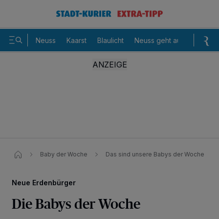
Neuss
Kaarst
Blaulicht
Neuss geht aus
Sommer
Baby der Woche
Das sind unsere Babys der Woche
Neue Erdenbürger
Die Babys der Woche