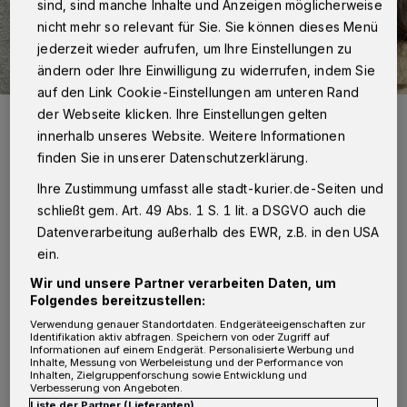
sind, sind manche Inhalte und Anzeigen möglicherweise
nicht mehr so relevant für Sie. Sie können dieses Menü
jederzeit wieder aufrufen, um Ihre Einstellungen zu
ändern oder Ihre Einwilligung zu widerrufen, indem Sie
auf den Link Cookie-Einstellungen am unteren Rand
Milow mit seinen Eltern Franceska Kater und Tobias Hahn.
der Webseite klicken. Ihre Einstellungen gelten
Foto: Johanna Etienne Krankenhaus
innerhalb unseres Website. Weitere Informationen
finden Sie in unserer Datenschutzerklärung.
Ihre Zustimmung umfasst alle stadt-kurier.de-Seiten und
schließt gem. Art. 49 Abs. 1 S. 1 lit. a DSGVO auch die
Datenverarbeitung außerhalb des EWR, z.B. in den USA
„Auch wenn wir ein bisschen länger warten
ein.
mussten, die Geburt und der Aufenthalt im
Wir und unsere Partner verarbeiten Daten, um
Folgendes bereitzustellen:
Etienne waren dann einfach perfekt“, erzählen
Verwendung genauer Standortdaten. Endgeräteeigenschaften zur
die glücklichen Eltern Franceska Kater und
Identifikation aktiv abfragen. Speichern von oder Zugriff auf
Informationen auf einem Endgerät. Personalisierte Werbung und
Tobias Hahn. Zu Hause wurde der
Inhalte, Messung von Werbeleistung und der Performance von
Inhalten, Zielgruppenforschung sowie Entwicklung und
Familienzuwachs schon erwartet. „Wir haben
Verbesserung von Angeboten.
Liste der Partner (Lieferanten)