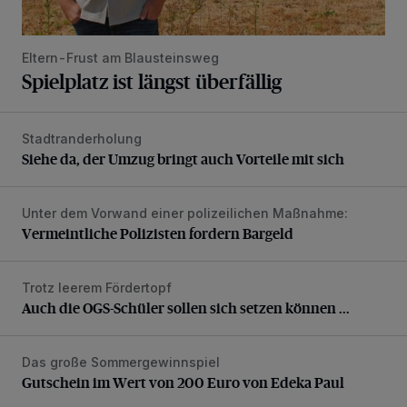
Eltern-Frust am Blausteinsweg
Spielplatz ist längst überfällig
Stadtranderholung
Siehe da, der Umzug bringt auch Vorteile mit sich
Siehe da, der Umzug bringt auch Vorteile mit sich
Unter dem Vorwand einer polizeilichen Maßnahme:
Vermeintliche Polizisten fordern Bargeld
Vermeintliche Polizisten fordern Bargeld
Trotz leerem Fördertopf
Auch die OGS-Schüler sollen sich setzen können ...
Auch die OGS-Schüler sollen sich setzen können ...
Das große Sommergewinnspiel
Gutschein im Wert von 200 Euro von Edeka Paul
Gutschein im Wert von 200 Euro von Edeka Paul