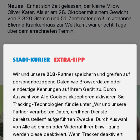
Neuss
·
Er hat sich Zeit gelassen, der kleine Milow
Oliver Kater. Als er am 28. Oktober mit einem Gewicht
von 3.320 Gramm und 51 Zentimeter groß im Johanna
Etienne Krankenhaus zur Welt kam, war er acht Tage
über dem errechneten Termin.
02.12.2024 , 08:00 Uhr
2 Minuten Lesezeit
Wir und unsere
218
-Partner speichern und greifen auf
personenbezogene Daten wie Browserdaten oder
eindeutige Kennungen auf Ihrem Gerät zu. Durch
Auswahl von Alle Cookies akzeptieren aktivieren Sie
Tracking-Technologien für die unter „Wir und unsere
Partner verarbeiten Daten, um Ihnen Dienste
bereitzustellen“ aufgeführten Zwecke. Durch Auswahl
von Alle ablehnen oder Widerruf Ihrer Einwilligung
werden diese deaktiviert. Wenn Tracker deaktiviert