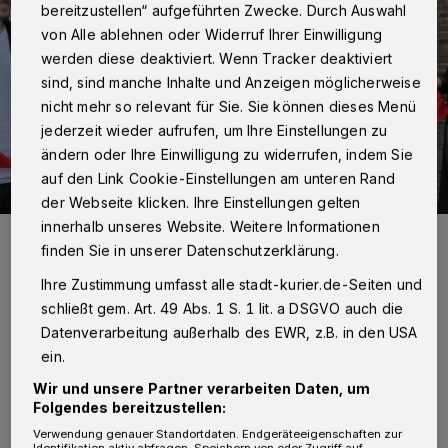
bereitzustellen“ aufgeführten Zwecke. Durch Auswahl
von Alle ablehnen oder Widerruf Ihrer Einwilligung
werden diese deaktiviert. Wenn Tracker deaktiviert
sind, sind manche Inhalte und Anzeigen möglicherweise
nicht mehr so relevant für Sie. Sie können dieses Menü
jederzeit wieder aufrufen, um Ihre Einstellungen zu
ändern oder Ihre Einwilligung zu widerrufen, indem Sie
auf den Link Cookie-Einstellungen am unteren Rand
der Webseite klicken. Ihre Einstellungen gelten
innerhalb unseres Website. Weitere Informationen
Umut Ali Öksüz, Jugendsprecher Mirac Göl, Mitarbeiterin Marianne
Bouguettaya und Vorsitzende Mechtild Swertz vom Verein
finden Sie in unserer Datenschutzerklärung.
Interkulturelle Projekthelden sowie Schuldezernentin Ursula Platen
und Beigeordneter Holger Lachmann brachten das
Ihre Zustimmung umfasst alle stadt-kurier.de-Seiten und
„Heldennetzwerk“ auf den Weg.
schließt gem. Art. 49 Abs. 1 S. 1 lit. a DSGVO auch die
Foto: Kurier-Verlag/Thomas Broich
Datenverarbeitung außerhalb des EWR, z.B. in den USA
ein.
Wir und unsere Partner verarbeiten Daten, um
Folgendes bereitzustellen:
Verwendung genauer Standortdaten. Endgeräteeigenschaften zur
usätzlich richtet sich der
Identifikation aktiv abfragen. Speichern von oder Zugriff auf