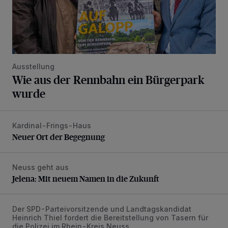
Ausstellung
Wie aus der Rennbahn ein Bürgerpark
wurde
Kardinal-Frings-Haus
Neuer Ort der Begegnung
Neuer Ort der Begegnung
Neuss geht aus
Jelena: Mit neuem Namen in die Zukunft
Jelena: Mit neuem Namen in die Zukunft
Der SPD-Parteivorsitzende und Landtagskandidat
„Der Taser ist in erster Linie ein Instrument der Deeskalatio
Heinrich Thiel fordert die Bereitstellung von Tasern für
die Polizei im Rhein-Kreis Neuss