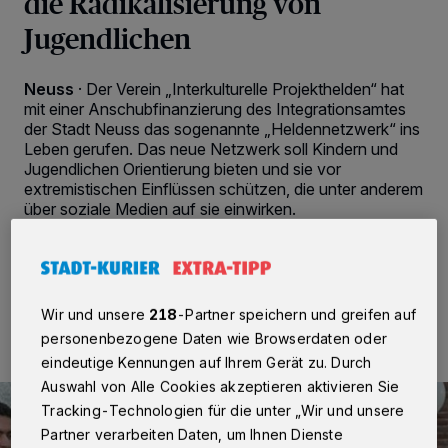
die Radikalisierung von
Jugendlichen
Neuss
·
Der Verein „Interkulturelle Projekthelden“ hat
mit einer Anschubfinanzierung des Integrationsamtes
der Stadt Neuss das sogenannte „Heldennetzwerk“ ins
Leben gerufen. Das neue Netzwerk soll Kindern und
Jugendlichen Orientierung bieten und sie vor
extremistischen Einflüssen schützen, die unter anderem
über soziale Medien auf sie einwirken.
09.12.2024 , 12:50 Uhr
2 Minuten Lesezeit
Wir und unsere
218
-Partner speichern und greifen auf
personenbezogene Daten wie Browserdaten oder
eindeutige Kennungen auf Ihrem Gerät zu. Durch
Auswahl von Alle Cookies akzeptieren aktivieren Sie
Tracking-Technologien für die unter „Wir und unsere
Partner verarbeiten Daten, um Ihnen Dienste