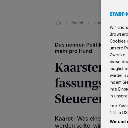
Kaarst
Hundehalter saue
Wir und 
Browserd
Cookies a
Das nennen Politiker „moder
unsere Pa
mehr pro Hund
Zwecke. 
Kaarster Hun
diese dea
möglicher
wieder au
fassungslos: 
indem Si
Ihre Eins
Steuererhöhu
in unsere
Ihre Zust
1 lit. a 
Kaarst
·
Was eine "moderate
Wir und 
werden sollte, wird für die