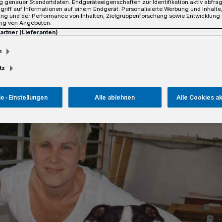
 genauer Standortdaten. Endgeräteeigenschaften zur Identifikation aktiv abfra
sigen finanziellen Belastung.
griff auf Informationen auf einem Endgerät. Personalisierte Werbung und Inhalt
ung und der Performance von Inhalten, Zielgruppenforschung sowie Entwicklung
ng von Angeboten.
Partner (Lieferanten)
m
sezeit
tz
e-Einstellungen
Alle ablehnen
Alle Cookies a