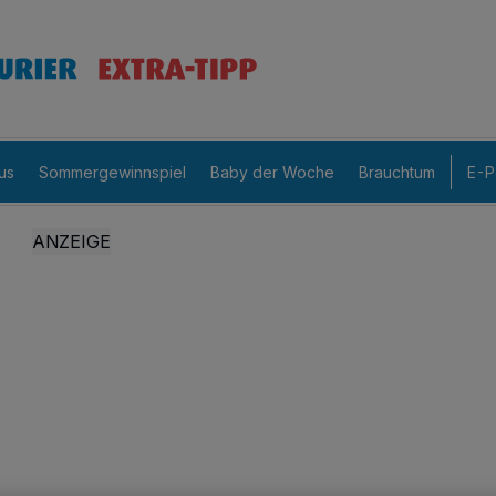
us
Sommergewinnspiel
Baby der Woche
Brauchtum
E-P