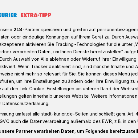
r: Steuererhöhung
unsere
218
-Partner speichern und greifen auf personenbezogen
aten oder eindeutige Kennungen auf Ihrem Gerät zu. Durch Auswa
kzeptieren aktivieren Sie Tracking-Technologien für die unter „
at“ - Hundehalter zahlen bis zu 500 Euro
rtner verarbeiten Daten, um Ihnen Dienste bereitzustellen“ aufge
Durch Auswahl von Alle ablehnen oder Widerruf Ihrer Einwilligun
dehalter sind
ktiviert. Wenn Tracker deaktiviert sind, sind manche Inhalte und
weise nicht mehr so relevant für Sie. Sie können dieses Menü jed
frufen, um Ihre Einstellungen zu ändern oder Ihre Einwilligung zu 
„Diese
e auf den Link Cookie-Einstellungen am unteren Rand der Webseit
tellungen gelten innerhalb unseres Website. Weitere Informationen
ng ist Rassismus“
r Datenschutzerklärung.
immung umfasst alle stadt-kurier.de-Seiten und schließt gem. Art. 4
DSGVO auch die Datenverarbeitung außerhalb des EWR, z.B. in den 
" Erhöhung der Hundesteuer für Kaarster
unsere Partner verarbeiten Daten, um Folgendes bereitzustell
 Halter sogenannter "Listenhunde" wie