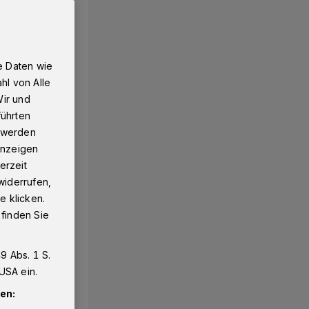
e Daten wie
hl von Alle
Wir und
führten
g werden
 Anzeigen
erzeit
widerrufen,
e klicken.
 finden Sie
9 Abs. 1 S.
USA ein.
en: