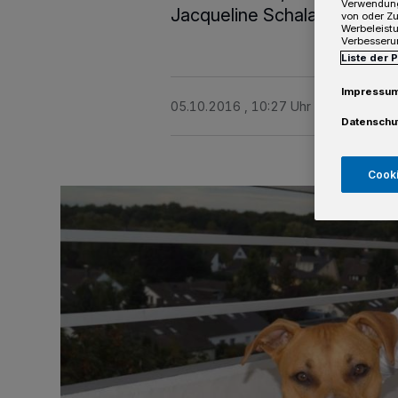
Verwendung
Jacqueline Schalasta zur rie
von oder Zu
Werbeleist
Verbesseru
Liste der 
Impressu
05.10.2016 , 10:27 Uhr
3 Minuten Le
Datenschu
Cooki