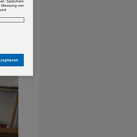
gen. Speichern
e, Messung von
 und
kzeptieren