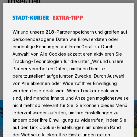
Insekten
Vorst
·
Die Stadt Kaarst hat im Stadtteil Vorst erstmals
ein sogenanntes Sandarium angelegt, um damit einen
Beitrag zum Insektenschutz und zur Förderung der
Wir und unsere
218
-Partner speichern und greifen auf
Biodiversität zu leisten. Das neue Insektenbiotop
personenbezogene Daten wie Browserdaten oder
befindet sich im hinteren Bereich des St.-Eustachius-
eindeutige Kennungen auf Ihrem Gerät zu. Durch
Platzes und ist ab sofort für Interessierte zugänglich.
Auswahl von Alle Cookies akzeptieren aktivieren Sie
Tracking-Technologien für die unter „Wir und unsere
Partner verarbeiten Daten, um Ihnen Dienste
09.02.2026 , 10:25 Uhr
Eine Minute Lesezeit
bereitzustellen“ aufgeführten Zwecke. Durch Auswahl
von Alle ablehnen oder Widerruf Ihrer Einwilligung
werden diese deaktiviert. Wenn Tracker deaktiviert
sind, sind manche Inhalte und Anzeigen möglicherweise
nicht mehr so relevant für Sie. Sie können dieses Menü
jederzeit wieder aufrufen, um Ihre Einstellungen zu
ändern oder Ihre Einwilligung zu widerrufen, indem Sie
auf den Link Cookie-Einstellungen am unteren Rand
der Webseite klicken. Ihre Einstellungen gelten