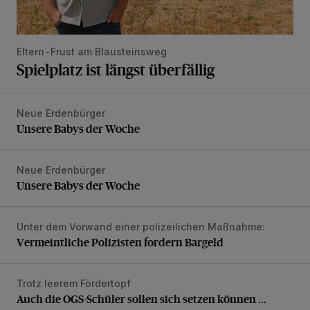
Eltern-Frust am Blausteinsweg
Spielplatz ist längst überfällig
Neue Erdenbürger
Unsere Babys der Woche
Unsere Babys der Woche
Neue Erdenbürger
Unsere Babys der Woche
Unsere Babys der Woche
Unter dem Vorwand einer polizeilichen Maßnahme:
Vermeintliche Polizisten fordern Bargeld
Vermeintliche Polizisten fordern Bargeld
Trotz leerem Fördertopf
Auch die OGS-Schüler sollen sich setzen können ...
Auch die OGS-Schüler sollen sich setzen können ...