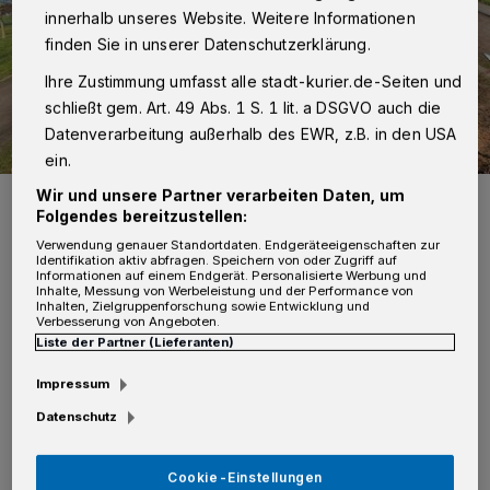
innerhalb unseres Website. Weitere Informationen
finden Sie in unserer Datenschutzerklärung.
Ihre Zustimmung umfasst alle stadt-kurier.de-Seiten und
schließt gem. Art. 49 Abs. 1 S. 1 lit. a DSGVO auch die
Datenverarbeitung außerhalb des EWR, z.B. in den USA
ein.
Wir und unsere Partner verarbeiten Daten, um
Das neu angelegte Sandarium in Vorst, zu Füßen des „Raben“ von
Künstler Anatol, ist ein Paradies für Insekten.
Folgendes bereitzustellen:
Foto: Kurier-Verlag/Thomas Broich
Verwendung genauer Standortdaten. Endgeräteeigenschaften zur
Identifikation aktiv abfragen. Speichern von oder Zugriff auf
Informationen auf einem Endgerät. Personalisierte Werbung und
Inhalte, Messung von Werbeleistung und der Performance von
Inhalten, Zielgruppenforschung sowie Entwicklung und
Verbesserung von Angeboten.
Liste der Partner (Lieferanten)
A
uf den ersten Blick erinnert die Anlage
Impressum
an einen kleinen Spielplatz, tatsächlich
Datenschutz
handelt es sich jedoch um einen speziell
gestalteten Lebensraum für Insekten. Das
Cookie-Einstellungen