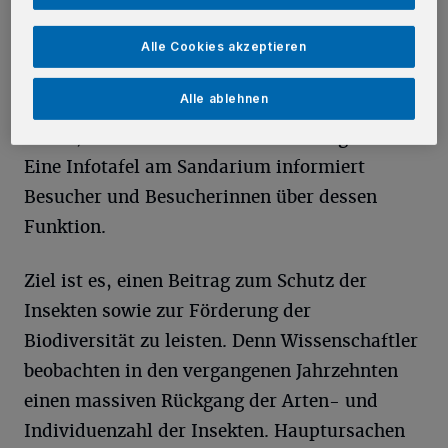
Sandarium wurde im Rahmen des
Aktionsbündnisses für Insekten (ABI)
Alle Cookies akzeptieren
umgesetzt, einem Zusammenschluss von
Alle ablehnen
Kommunen und Verbänden im Rhein-Kreis
Neuss, dem auch die Stadt Kaarst angehört.
Eine Infotafel am Sandarium informiert
Besucher und Besucherinnen über dessen
Funktion.
Ziel ist es, einen Beitrag zum Schutz der
Insekten sowie zur Förderung der
Biodiversität zu leisten. Denn Wissenschaftler
beobachten in den vergangenen Jahrzehnten
einen massiven Rückgang der Arten- und
Individuenzahl der Insekten. Hauptursachen