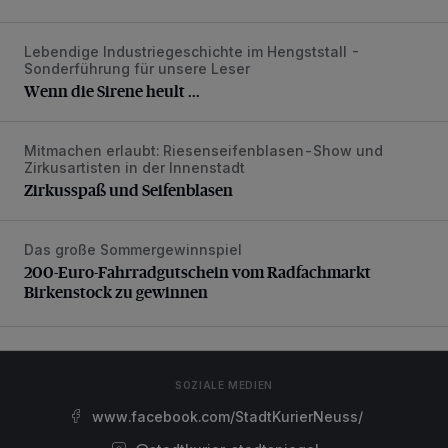
Lebendige Industriegeschichte im Hengststall -
Wenn die Sirene heult ...
Sonderführung für unsere Leser
Wenn die Sirene heult ...
Mitmachen erlaubt: Riesenseifenblasen-Show und
Zirkusspaß und Seifenblasen
Zirkusartisten in der Innenstadt
Zirkusspaß und Seifenblasen
Das große Sommergewinnspiel
200-Euro-Fahrradgutschein vom Radfachmarkt Birkenst
200-Euro-Fahrradgutschein vom Radfachmarkt
Birkenstock zu gewinnen
SOZIALE MEDIEN
www.facebook.com/StadtKurierNeuss/