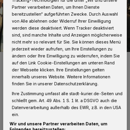
Tracking-Technologien für die unter „Wir und unsere
Partner verarbeiten Daten, um Ihnen Dienste
bereitzustellen“ aufgeführten Zwecke. Durch Auswahl
von Alle ablehnen oder Widerruf Ihrer Einwilligung
werden diese deaktiviert. Wenn Tracker deaktiviert
sind, sind manche Inhalte und Anzeigen möglicherweise
nicht mehr so relevant für Sie. Sie können dieses Menü
jederzeit wieder aufrufen, um Ihre Einstellungen zu
ändern oder Ihre Einwilligung zu widerrufen, indem Sie
Von links: Hans-Jürgen Petrauschke, Melanie Stocker, Michael Piel,
Christian Kampa und Stephanie Pampel. Rechts: Diese Uhren
auf den Link Cookie-Einstellungen am unteren Rand
konnten noch keinen Taten zugeordnet werden. Der Tipp des
der Webseite klicken. Ihre Einstellungen gelten
Landrates: Sich aus falscher Scham nicht zu melden, sei das
Falscheste, was jedes Opfer machen könne. „Wir wollen jeden Fall
innerhalb unseres Website. Weitere Informationen
aufklären“, versprach er.
finden Sie in unserer Datenschutzerklärung.
Foto: KV./Gerhard P. Müller
Ihre Zustimmung umfasst alle stadt-kurier.de-Seiten und
schließt gem. Art. 49 Abs. 1 S. 1 lit. a DSGVO auch die
Datenverarbeitung außerhalb des EWR, z.B. in den USA
ein.
Z
iel der Anrufe waren vorwiegend ältere
Wir und unsere Partner verarbeiten Daten, um
Folgendes bereitzustellen: