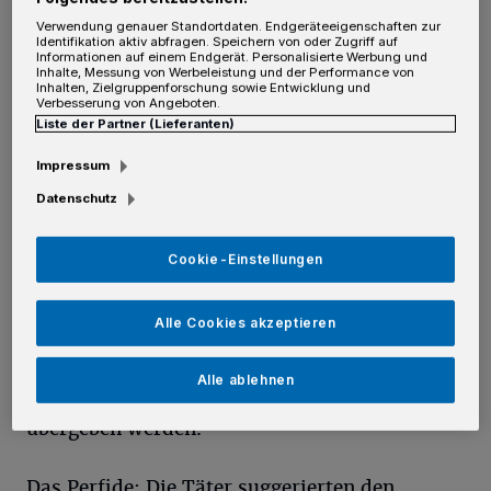
Menschen in Nordrhein-Westfalen,
Verwendung genauer Standortdaten. Endgeräteeigenschaften zur
Rheinland-Pfalz, Baden-Württemberg und
Identifikation aktiv abfragen. Speichern von oder Zugriff auf
Informationen auf einem Endgerät. Personalisierte Werbung und
Bayern. „Wir konnten 33 Straftaten aufklären
Inhalte, Messung von Werbeleistung und der Performance von
Inhalten, Zielgruppenforschung sowie Entwicklung und
und 180 verhindern“, verkündete Landrat
Verbesserung von Angeboten.
Liste der Partner (Lieferanten)
Hans-Jürgen Petrauschke in dieser Woche
Impressum
nicht ohne Stolz.
Datenschutz
In den meisten Fällen gaben sich die Täter als
Cookie-Einstellungen
Polizeibeamte aus, die den Namen des
Angerufenen in einer (Telefon-)Liste von
Alle Cookies akzeptieren
dingfest gemachten Einbrechern entdeckt
hätten. Geld und Wertsachen sollten aus
Alle ablehnen
Sicherheitsgründen am besten der Polizei
übergeben werden.
Das Perfide: Die Täter suggerierten den