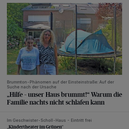
„Hilfe – unser Haus brummt!“ Warum die Familie nachts nic
Brummton-Phänomen auf der Einsteinstraße: Auf der
Suche nach der Ursache
„Hilfe – unser Haus brummt!“ Warum die
Familie nachts nicht schlafen kann
Im Geschwister-Scholl-Haus - Eintritt frei
„Kindertheater im Grünen“
„Kindertheater im Grünen“