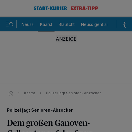
Neuss
Kaarst
Blaulicht
Neuss geht aus
Sommer
Kaarst
Polizei jagt Senioren-Abzocker
Polizei jagt Senioren-Abzocker
Dem großen Ganoven-