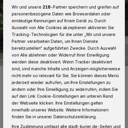
Wir und unsere
218
-Partner speichern und greifen auf
personenbezogene Daten wie Browserdaten oder
eindeutige Kennungen auf Ihrem Gerät zu. Durch
Auswahl von Alle Cookies akzeptieren aktivieren Sie
Tracking-Technologien für die unter „Wir und unsere
Partner verarbeiten Daten, um Ihnen Dienste
bereitzustellen“ aufgeführten Zwecke. Durch Auswahl
von Alle ablehnen oder Widerruf Ihrer Einwilligung
werden diese deaktiviert. Wenn Tracker deaktiviert
sind, sind manche Inhalte und Anzeigen möglicherweise
Ein festlicher Anblick: Axel und Nicole Hebmüller leben und arbeiten
nicht mehr so relevant für Sie. Sie können dieses Menü
auf dem Kaarster Mankartzhof. Groß geworden ist der Reitersieger
im Schatten von St. Josef in der Neusser Nordstadt.
jederzeit wieder aufrufen, um Ihre Einstellungen zu
Foto: Fotoatelier Bathe
ändern oder Ihre Einwilligung zu widerrufen, indem Sie
auf den Link Cookie-Einstellungen am unteren Rand
der Webseite klicken. Ihre Einstellungen gelten
innerhalb unseres Website. Weitere Informationen
finden Sie in unserer Datenschutzerklärung.
Von Rolf Retzlaff
Ihre Zustimmung umfasst alle stadt-kurier.de-Seiten und