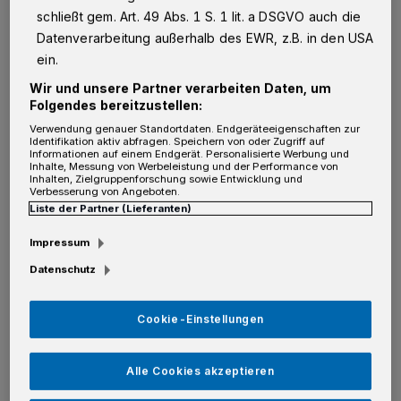
schließt gem. Art. 49 Abs. 1 S. 1 lit. a DSGVO auch die
A
xel Hebmüller war ein Spätberufener in
Datenverarbeitung außerhalb des EWR, z.B. in den USA
ein.
Sachen Schützenfest. 1989 — mit 22
Jahren — trat er dem Further Reitercorps bei.
Wir und unsere Partner verarbeiten Daten, um
Folgendes bereitzustellen:
Bis dahin hatte er nur Zeit für ein Hobby: den
Verwendung genauer Standortdaten. Endgeräteeigenschaften zur
Modernen Fünfkampf. Unter der Leitung der
Identifikation aktiv abfragen. Speichern von oder Zugriff auf
Informationen auf einem Endgerät. Personalisierte Werbung und
Inhalte, Messung von Werbeleistung und der Performance von
leider schon verstorbenen Trainerlegende
Inhalten, Zielgruppenforschung sowie Entwicklung und
Verbesserung von Angeboten.
Elmar Frings wurde nahezu täglich geritten,
Liste der Partner (Lieferanten)
geschwommen, geschossen, gefochten und
Impressum
gelaufen. Doch irgendwann packte auch
Datenschutz
Hebmüller das Schützenfest-Fieber. Noch
heute marschiert er in der Nordstadt beim
Cookie-Einstellungen
Grenadier-Fahnenzug mit, in Kaarst hat er
sich gemeinsam mit seinem Sohn Marc (19)
Alle Cookies akzeptieren
bei der Schützenlust eingereiht.