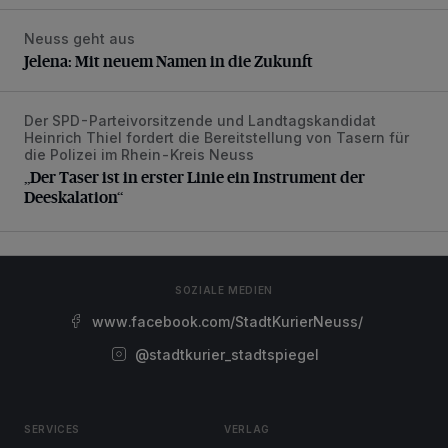
Neuss geht aus
Jelena: Mit neuem Namen in die Zukunft
Jelena: Mit neuem Namen in die Zukunft
Der SPD-Parteivorsitzende und Landtagskandidat
„Der Taser ist in erster Linie ein Instrument der Deeskalatio
Heinrich Thiel fordert die Bereitstellung von Tasern für
die Polizei im Rhein-Kreis Neuss
„Der Taser ist in erster Linie ein Instrument der
Deeskalation“
SOZIALE MEDIEN
www.facebook.com/StadtKurierNeuss/
@stadtkurier_stadtspiegel
SERVICES
VERLAG