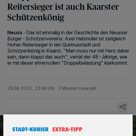
Reitersieger ist auch Kaarster
Schützenkönig
Neuss
·
Das ist einmalig in der Geschichte des Neusser
Bürger-Schützenvereins: Axel Hebmüller ist zeitgleich
Hoher Reitersieger in der Quirinusstadt und
Schützenkönig in Kaarst. "Man muss nur mit Herz dabei
sein, dann klappt das auch", verrät der 48-Jährige, wie
er mit dieser ehrenvollen "Doppelbelastung" klarkommt.
28.08.2015 , 13:46 Uhr
3 Minuten Lesezeit