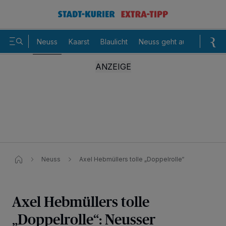
Neuss
Kaarst
Blaulicht
Neuss geht aus
Sommer
Neuss
Axel Hebmüllers tolle „Doppelrolle“
Axel Hebmüllers tolle
„Doppelrolle“: Neusser