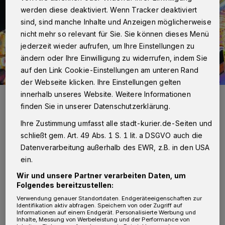
werden diese deaktiviert. Wenn Tracker deaktiviert
sind, sind manche Inhalte und Anzeigen möglicherweise
nicht mehr so relevant für Sie. Sie können dieses Menü
jederzeit wieder aufrufen, um Ihre Einstellungen zu
ändern oder Ihre Einwilligung zu widerrufen, indem Sie
auf den Link Cookie-Einstellungen am unteren Rand
der Webseite klicken. Ihre Einstellungen gelten
innerhalb unseres Website. Weitere Informationen
Was für eine Atmosphäre: Tausend blinkende Lichter tauchen die
Neusser Kirmes in ein buntes Lichtermeer. Allein am traditionellen
finden Sie in unserer Datenschutzerklärung.
Riesenrad „Jupiter“ werden 35.000 Leuchtmittel verarbeitet.
Foto: Foto: Rolf Retzlaff
Ihre Zustimmung umfasst alle stadt-kurier.de-Seiten und
schließt gem. Art. 49 Abs. 1 S. 1 lit. a DSGVO auch die
Datenverarbeitung außerhalb des EWR, z.B. in den USA
ein.
Wir und unsere Partner verarbeiten Daten, um
Von Violetta Buciak
Folgendes bereitzustellen:
Verwendung genauer Standortdaten. Endgeräteeigenschaften zur
Identifikation aktiv abfragen. Speichern von oder Zugriff auf
Informationen auf einem Endgerät. Personalisierte Werbung und
"Wir haben in diesem Jahr alles genommen,
Inhalte, Messung von Werbeleistung und der Performance von