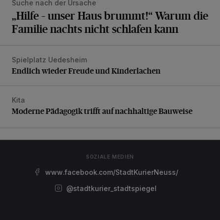
Suche nach der Ursache
„Hilfe – unser Haus brummt!“ Warum die
Familie nachts nicht schlafen kann
Spielplatz Uedesheim
Endlich wieder Freude und Kinderlachen
Endlich wieder Freude und Kinderlachen
Kita
Moderne Pädagogik trifft auf nachhaltige Bauweise
Moderne Pädagogik trifft auf nachhaltige Bauweise
SOZIALE MEDIEN
www.facebook.com/StadtKurierNeuss/
@stadtkurier_stadtspiegel