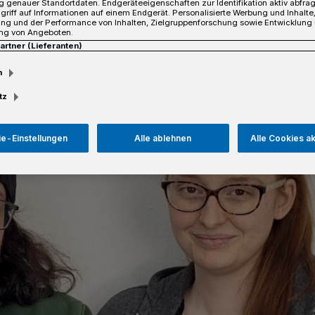
 genauer Standortdaten. Endgeräteeigenschaften zur Identifikation aktiv abfra
griff auf Informationen auf einem Endgerät. Personalisierte Werbung und Inhalt
ung und der Performance von Inhalten, Zielgruppenforschung sowie Entwicklung
sezeit
ng von Angeboten.
Partner (Lieferanten)
m
tz
e-Einstellungen
Alle ablehnen
Alle Cookies a