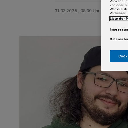
Verwendung
von oder Zu
Werbeleist
31.03.2025 , 08:00 Uhr
2 Minuten Le
Verbesseru
Liste der 
Impressu
Datenschu
Cooki