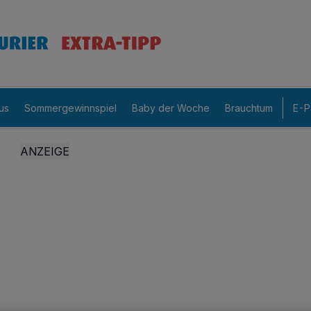
us
Sommergewinnspiel
Baby der Woche
Brauchtum
E-P