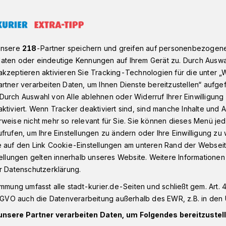
Babys der Woche
unsere
218
-Partner speichern und greifen auf personenbezogen
aten oder eindeutige Kennungen auf Ihrem Gerät zu. Durch Auswa
kzeptieren aktivieren Sie Tracking-Technologien für die unter „
rtner verarbeiten Daten, um Ihnen Dienste bereitzustellen“ aufge
s der Woche
Durch Auswahl von Alle ablehnen oder Widerruf Ihrer Einwilligun
ktiviert. Wenn Tracker deaktiviert sind, sind manche Inhalte und
weise nicht mehr so relevant für Sie. Sie können dieses Menü jed
frufen, um Ihre Einstellungen zu ändern oder Ihre Einwilligung zu 
 von 2.670 Gramm und einer Größe von
e auf den Link Cookie-Einstellungen am unteren Rand der Webseit
ne Joyce ein echtes Leichtgewicht, als sie
tellungen gelten innerhalb unseres Website. Weitere Informationen
ienne Krankenhaus geboren wurde. „Aber
r Datenschutzerklärung.
ch zugenommen“, erzählen ihre Eltern
immung umfasst alle stadt-kurier.de-Seiten und schließt gem. Art. 4
Jettou.
DSGVO auch die Datenverarbeitung außerhalb des EWR, z.B. in den 
unsere Partner verarbeiten Daten, um Folgendes bereitzustell