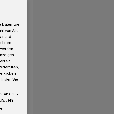
e Daten wie
hl von Alle
Wir und
führten
g werden
 Anzeigen
erzeit
widerrufen,
e klicken.
 finden Sie
9 Abs. 1 S.
USA ein.
en: