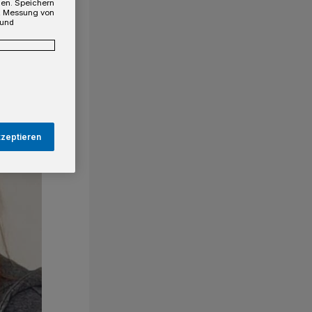
gen. Speichern
e, Messung von
 und
kzeptieren