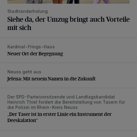
Stadtranderholung
Siehe da, der Umzug bringt auch Vorteile
mit sich
Kardinal-Frings-Haus
Neuer Ort der Begegnung
Neuer Ort der Begegnung
Neuss geht aus
Jelena: Mit neuem Namen in die Zukunft
Jelena: Mit neuem Namen in die Zukunft
Der SPD-Parteivorsitzende und Landtagskandidat
„Der Taser ist in erster Linie ein Instrument der Deeskalatio
Heinrich Thiel fordert die Bereitstellung von Tasern für
die Polizei im Rhein-Kreis Neuss
„Der Taser ist in erster Linie ein Instrument der
Deeskalation“