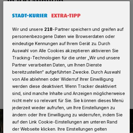
in 100 Minuten
Neuss
·
Beamte der Autobahnwachen Hilden und
Mönchengladbach führten gestern Nachmittag
gemeinsam eine Kontrolle hinsichtlich des Handy-
Wir und unsere
218
-Partner speichern und greifen auf
Missbrauchs am Steuer durch. Hintergrund war die
personenbezogene Daten wie Browserdaten oder
Feststellung wiederholter Verstöße durch viele
eindeutige Kennungen auf Ihrem Gerät zu. Durch
Fahrzeugführer im täglichen zähfließenden Verkehr auf
Auswahl von Alle Cookies akzeptieren aktivieren Sie
der A 57 bei der Anschlussstelle Neuss-Hafen in
Richtung Köln.
Tracking-Technologien für die unter „Wir und unsere
Partner verarbeiten Daten, um Ihnen Dienste
bereitzustellen“ aufgeführten Zwecke. Durch Auswahl
von Alle ablehnen oder Widerruf Ihrer Einwilligung
16.03.2017 , 15:25 Uhr
Eine Minute Lesezeit
werden diese deaktiviert. Wenn Tracker deaktiviert
sind, sind manche Inhalte und Anzeigen möglicherweise
nicht mehr so relevant für Sie. Sie können dieses Menü
jederzeit wieder aufrufen, um Ihre Einstellungen zu
ändern oder Ihre Einwilligung zu widerrufen, indem Sie
auf den Link Cookie-Einstellungen am unteren Rand
der Webseite klicken. Ihre Einstellungen gelten