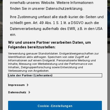
innerhalb unseres Website. Weitere Informationen
finden Sie in unserer Datenschutzerklärung.
Ihre Zustimmung umfasst alle stadt-kurier.de-Seiten und
schließt gem. Art. 49 Abs. 1 S. 1 lit. a DSGVO auch die
Datenverarbeitung außerhalb des EWR, z.B. in den USA
ein.
Wir und unsere Partner verarbeiten Daten, um
Folgendes bereitzustellen:
Verwendung genauer Standortdaten. Endgeräteeigenschaften zur
Identifikation aktiv abfragen. Speichern von oder Zugriff auf
Erschreckende Zahlen: Auf der A 57 bei der Anschlussstelle
Informationen auf einem Endgerät. Personalisierte Werbung und
Neuss-Hafen wurden gestern 62 Autofahrer in nur 100 Minuten mit
Inhalte, Messung von Werbeleistung und der Performance von
dem Handy am Steuer erwischt.
Inhalten, Zielgruppenforschung sowie Entwicklung und
Verbesserung von Angeboten.
Foto: Hans-Peter Reichartz / pixelio.de
Liste der Partner (Lieferanten)
Impressum
Datenschutz
Gegen 42 Fahrzeugführer legten die Beamten
Cookie-Einstellungen
Anzeigen vor (60 Euro und 1 Punkt). Auffällig