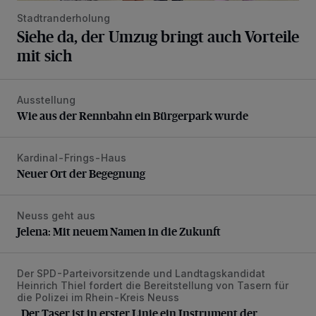
Stadtranderholung
Siehe da, der Umzug bringt auch Vorteile
mit sich
Ausstellung
Wie aus der Rennbahn ein Bürgerpark wurde
Wie aus der Rennbahn ein Bürgerpark wurde
Kardinal-Frings-Haus
Neuer Ort der Begegnung
Neuer Ort der Begegnung
Neuss geht aus
Jelena: Mit neuem Namen in die Zukunft
Jelena: Mit neuem Namen in die Zukunft
Der SPD-Parteivorsitzende und Landtagskandidat
„Der Taser ist in erster Linie ein Instrument der Deeskalatio
Heinrich Thiel fordert die Bereitstellung von Tasern für
die Polizei im Rhein-Kreis Neuss
„Der Taser ist in erster Linie ein Instrument der