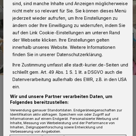
sind, sind manche Inhalte und Anzeigen möglicherweise
nicht mehr so relevant für Sie. Sie können dieses Menü
jederzeit wieder aufrufen, um Ihre Einstellungen zu
ändern oder Ihre Einwilligung zu widerrufen, indem Sie
auf den Link Cookie-Einstellungen am unteren Rand
der Webseite klicken. Ihre Einstellungen gelten
innerhalb unseres Website. Weitere Informationen
finden Sie in unserer Datenschutzerklärung.
Ihre Zustimmung umfasst alle stadt-kurier.de-Seiten und
schließt gem. Art. 49 Abs. 1 S. 1 lit. a DSGVO auch die
Datenverarbeitung außerhalb des EWR, z.B. in den USA
Das „Lighthouse-Project“-Team bei der wohlverdienten „Eis-
Pause“.
ein.
Foto: privat
Wir und unsere Partner verarbeiten Daten, um
Folgendes bereitzustellen:
Verwendung genauer Standortdaten. Endgeräteeigenschaften zur
Identifikation aktiv abfragen. Speichern von oder Zugriff auf
Informationen auf einem Endgerät. Personalisierte Werbung und
Inhalte, Messung von Werbeleistung und der Performance von
Inhalten, Zielgruppenforschung sowie Entwicklung und
Von Rolf Retzlaff
Verbesserung von Angeboten.