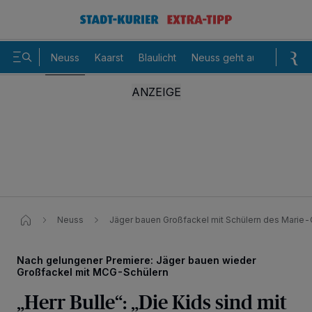
Neuss
Kaarst
Blaulicht
Neuss geht aus
Sommer
Neuss
Jäger bauen Großfackel mit Schülern des Mari
Nach gelungener Premiere: Jäger bauen wieder
Großfackel mit MCG-Schülern
„Herr Bulle“: „Die Kids sind mit