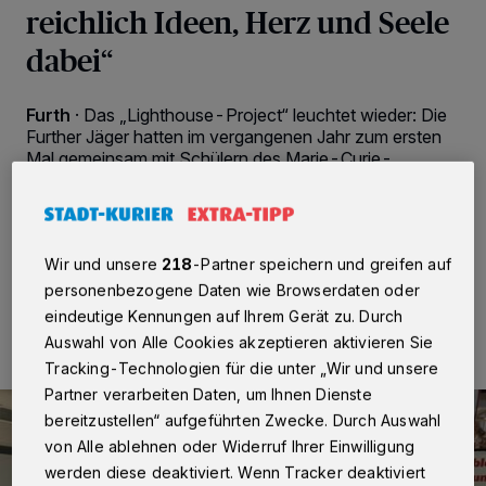
reichlich Ideen, Herz und Seele
dabei“
Furth
·
Das „Lighthouse-Project“ leuchtet wieder: Die
Further Jäger hatten im vergangenen Jahr zum ersten
Mal gemeinsam mit Schülern des Marie-Curie-
Gymnasiums eine Großfackel gebaut. Jetzt ist Teil zwei
der ungewöhnlichen Kooperation in vollem Gange.
Wir und unsere
218
-Partner speichern und greifen auf
personenbezogene Daten wie Browserdaten oder
21.05.2026 , 14:50 Uhr
2 Minuten Lesezeit
eindeutige Kennungen auf Ihrem Gerät zu. Durch
Auswahl von Alle Cookies akzeptieren aktivieren Sie
Tracking-Technologien für die unter „Wir und unsere
Partner verarbeiten Daten, um Ihnen Dienste
bereitzustellen“ aufgeführten Zwecke. Durch Auswahl
von Alle ablehnen oder Widerruf Ihrer Einwilligung
werden diese deaktiviert. Wenn Tracker deaktiviert