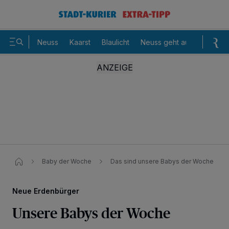
Neuss
Kaarst
Blaulicht
Neuss geht aus
Sommer
Baby der Woche
Das sind unsere Babys der Woche
Neue Erdenbürger
Unsere Babys der Woche