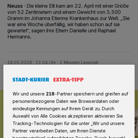
Neuss
·
Die kleine Elli kam am 22. April mit einer Größe
von 52 Zentimetern und einem Gewicht von 3.500
Gramm im Johanna Etienne Krankenhaus zur Welt. „Sie
war eine Woche überfällig, wir haben schon auf sie
gewartet“, sagen ihre Eltern Danielle und Raphael
Hermanns.
18.05.2026 , 11:04 Uhr
2 Minuten Lesezeit
Wir und unsere
218
-Partner speichern und greifen auf
personenbezogene Daten wie Browserdaten oder
eindeutige Kennungen auf Ihrem Gerät zu. Durch
Auswahl von Alle Cookies akzeptieren aktivieren Sie
Tracking-Technologien für die unter „Wir und unsere
Partner verarbeiten Daten, um Ihnen Dienste