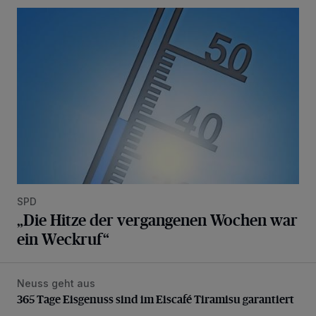
„Die Hitze der vergangenen Wochen war ein Weckruf“
SPD
„Die Hitze der vergangenen Wochen war
ein Weckruf“
Neuss geht aus
365 Tage Eisgenuss sind im Eiscafé Tiramisu garantiert
365 Tage Eisgenuss sind im Eiscafé Tiramisu garantiert