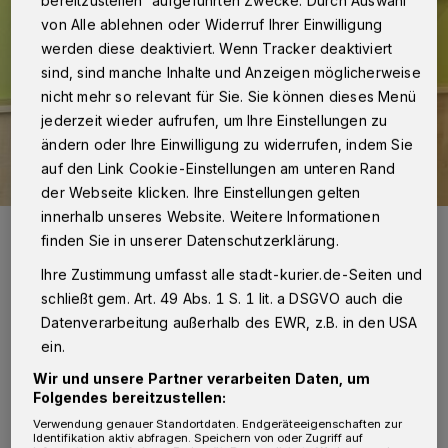
bereitzustellen“ aufgeführten Zwecke. Durch Auswahl
von Alle ablehnen oder Widerruf Ihrer Einwilligung
werden diese deaktiviert. Wenn Tracker deaktiviert
sind, sind manche Inhalte und Anzeigen möglicherweise
nicht mehr so relevant für Sie. Sie können dieses Menü
jederzeit wieder aufrufen, um Ihre Einstellungen zu
ändern oder Ihre Einwilligung zu widerrufen, indem Sie
auf den Link Cookie-Einstellungen am unteren Rand
der Webseite klicken. Ihre Einstellungen gelten
innerhalb unseres Website. Weitere Informationen
Danielle und Raphael Hermanns mit Mats (2) und der kleinen Elli.
finden Sie in unserer Datenschutzerklärung.
Foto: Johanna Etienne Krankenhaus
Ihre Zustimmung umfasst alle stadt-kurier.de-Seiten und
schließt gem. Art. 49 Abs. 1 S. 1 lit. a DSGVO auch die
Datenverarbeitung außerhalb des EWR, z.B. in den USA
ein.
D
ass nach dem fast dreijährigen Mats
Wir und unsere Partner verarbeiten Daten, um
Folgendes bereitzustellen:
auch ihr zweites Kind im „Etienne“ zur
Verwendung genauer Standortdaten. Endgeräteeigenschaften zur
Welt kommen sollte, war für die beiden immer
Identifikation aktiv abfragen. Speichern von oder Zugriff auf