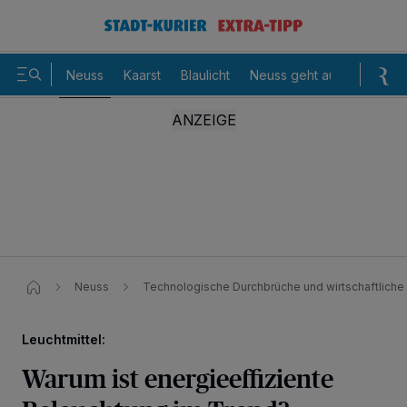
Neuss
Kaarst
Blaulicht
Neuss geht aus
Sommer
Neuss
Technologische Durchbrüche und wirtschaftliche
Leuchtmittel:
Warum ist energieeffiziente