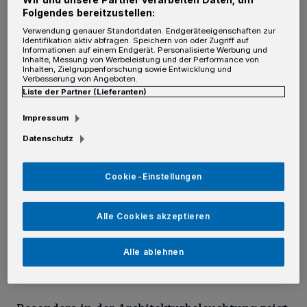
Energie, die bei einer herkömmlichen
Folgendes bereitzustellen:
Glühbirne immerhin rund 95 Prozent der
Verwendung genauer Standortdaten. Endgeräteeigenschaften zur
Identifikation aktiv abfragen. Speichern von oder Zugriff auf
zugeführten elektrischen Leistung ausmachte,
Informationen auf einem Endgerät. Personalisierte Werbung und
Inhalte, Messung von Werbeleistung und der Performance von
verpuffte als Wärme, was nicht nur den
Inhalten, Zielgruppenforschung sowie Entwicklung und
Verbesserung von Angeboten.
Stromverbrauch unnötig in die Höhe trieb,
Liste der Partner (Lieferanten)
sondern auch die Raumtemperatur
Impressum
beeinflusste. Diese erhebliche Diskrepanz
Datenschutz
zwischen den Wirkungsgraden beider
Technologien erklärt auf anschauliche Weise,
Cookie-Einstellungen
warum der konsequente Umstieg auf moderne
LED-Leuchtmittel die monatliche
Alle Cookies akzeptieren
Stromrechnung in vielen Haushalten spürbar
Alle ablehnen
senkt.