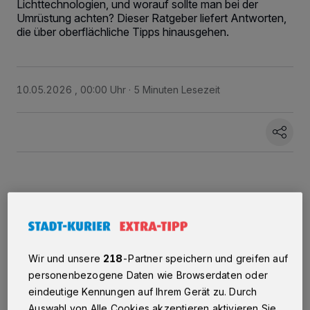
Lichttechnologien, und worauf sollte man bei der
Umrüstung achten? Dieser Ratgeber liefert Antworten,
die über oberflächliche Tipps hinausgehen.
10.05.2026 , 00:00 Uhr
5 Minuten Lesezeit
W
arum LED-Technik klassische
Leuchtmittel verdrängt
Wir und unsere
218
-Partner speichern und greifen auf
Halogenlampen und
personenbezogene Daten wie Browserdaten oder
eindeutige Kennungen auf Ihrem Gerät zu. Durch
Kompaktleuchtstoffröhren galten über viele
Auswahl von Alle Cookies akzeptieren aktivieren Sie