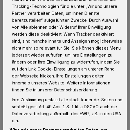
Jahre hinweg als durchaus akzeptable
Tracking-Technologien für die unter „Wir und unsere
Alternativen zur herkömmlichen Glühbirne, da
Partner verarbeiten Daten, um Ihnen Dienste
sie einen etwas besseren Wirkungsgrad bei der
bereitzustellen“ aufgeführten Zwecke. Durch Auswahl
von Alle ablehnen oder Widerruf Ihrer Einwilligung
Lichterzeugung boten. Ab 2026 sorgen jedoch
werden diese deaktiviert. Wenn Tracker deaktiviert
strengere EU-Vorschriften dafür, dass viele
sind, sind manche Inhalte und Anzeigen möglicherweise
dieser Leuchtmittel vom Markt verschwinden.
nicht mehr so relevant für Sie. Sie können dieses Menü
Die LED-Technik hat sich als eindeutiger
jederzeit wieder aufrufen, um Ihre Einstellungen zu
ändern oder Ihre Einwilligung zu widerrufen, indem Sie
Gewinner dieser Regulierung erwiesen, und
auf den Link Cookie-Einstellungen am unteren Rand
dafür gibt es triftige Gründe. Eine moderne
der Webseite klicken. Ihre Einstellungen gelten
LED-Lampe wandelt bis zu 50 Prozent der
innerhalb unseres Website. Weitere Informationen
aufgenommenen Energie in sichtbares Licht
finden Sie in unserer Datenschutzerklärung.
um, was besonders beeindruckend wirkt,
Ihre Zustimmung umfasst alle stadt-kurier.de-Seiten und
schließt gem. Art. 49 Abs. 1 S. 1 lit. a DSGVO auch die
wenn man bedenkt, dass eine klassische
Datenverarbeitung außerhalb des EWR, z.B. in den USA
Glühbirne lediglich fünf Prozent dieses
ein.
Wirkungsgrads erreichte. Die restliche
Wir und unsere Partner verarbeiten Daten, um