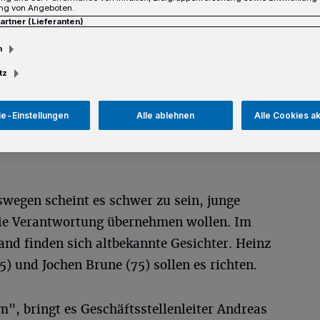
ng von Angeboten.
Partner (Lieferanten)
sezeit
m
tz
e-Einstellungen
Alle ablehnen
Alle Cookies a
wegen scheint es schwer zu sein, junge
ie Verantwortung übernehmen wollen. Im
and finden sich altbekannte Gesichter. Heinz
5) und Jochen Brune (75) sollen es richten.
", bringt es Geschäftsstellenleiter Andreas