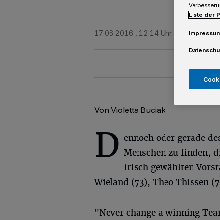
Verbesseru
Liste der 
17.06.2016 , 12:14 Uhr
2 Minuten Le
Impressu
Datenschu
Cooki
Von Violetta Buciak
D
ennoch oder gerade des
Menschen zu finden, d
frisch gewählten Vorst
Wieland (73), Theo Thissen (7
"Never change a winning Team