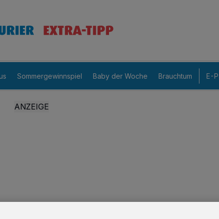
us
Sommergewinnspiel
Baby der Woche
Brauchtum
E-P