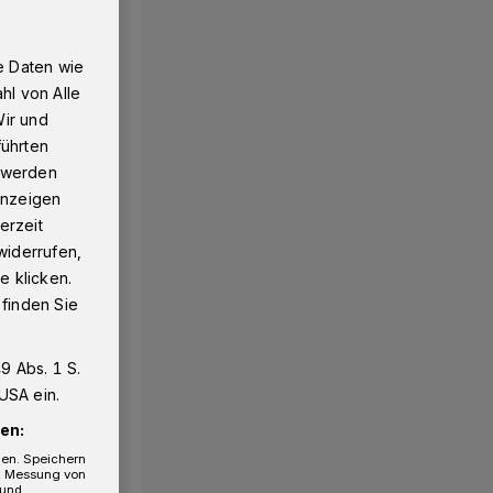
e Daten wie
hl von Alle
Wir und
führten
g werden
 Anzeigen
erzeit
widerrufen,
e klicken.
 finden Sie
9 Abs. 1 S.
USA ein.
en:
gen. Speichern
e, Messung von
 und