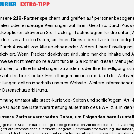
unsere
218
-Partner speichern und greifen auf personenbezogen
 Elan den Verein nach vorne bringen
aten oder eindeutige Kennungen auf Ihrem Gerät zu. Durch Auswa
kzeptieren aktivieren Sie Tracking-Technologien für die unter „
rtner verarbeiten Daten, um Ihnen Dienste bereitzustellen“ aufge
SG Kaarst
Durch Auswahl von Alle ablehnen oder Widerruf Ihrer Einwilligun
ktiviert. Wenn Tracker deaktiviert sind, sind manche Inhalte und
g und Elan den
weise nicht mehr so relevant für Sie. Sie können dieses Menü jed
frufen, um Ihre Einstellungen zu ändern oder Ihre Einwilligung zu 
 vorne bringen
e auf den Link Cookie-Einstellungen am unteren Rand der Webseit
tellungen gelten innerhalb unseres Website. Weitere Informationen
r Datenschutzerklärung.
immung umfasst alle stadt-kurier.de-Seiten und schließt gem. Art. 4
liedern ist die Sportgemeinschaft (SG)
DSGVO auch die Datenverarbeitung außerhalb des EWR, z.B. in den 
ortvereine in Nordrhein-Westfalen. Das
eigenes Sportzentrum und vieles mehr
unsere Partner verarbeiten Daten, um Folgendes bereitzustell
eige-Institution der Stadt Kaarst.
 genauer Standortdaten. Endgeräteeigenschaften zur Identifikation aktiv abfra
griff auf Informationen auf einem Endgerät. Personalisierte Werbung und Inhalt
ung und der Performance von Inhalten, Zielgruppenforschung sowie Entwicklung