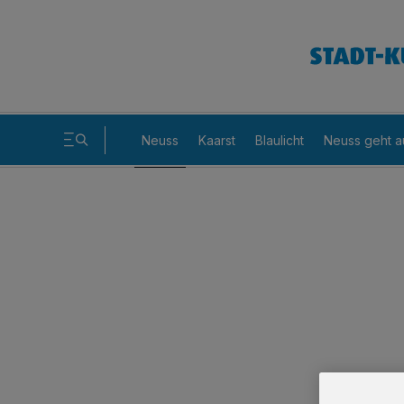
Neuss
Kaarst
Blaulicht
Neuss geht a