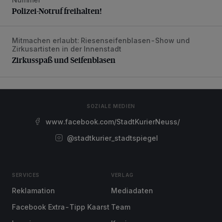
Polizei-Notruf freihalten!
Mitmachen erlaubt: Riesenseifenblasen-Show und
Zirkusspaß und Seifenblasen
Zirkusartisten in der Innenstadt
Zirkusspaß und Seifenblasen
SOZIALE MEDIEN
www.facebook.com/StadtKurierNeuss/
@stadtkurier_stadtspiegel
SERVICES
VERLAG
Reklamation
Mediadaten
Facebook Extra-Tipp Kaarst
Team