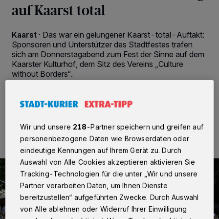
auf Kaarst total
Kaarst
·
Das war ein gelungener Kaarst-total-Auftakt:
Sponsoren und Unterstützer des Stadtfestes trafen
sich am Donnerstagabend zum Fest der Sinne auf dem
Kaarster Kulturhof, dem Sitz des Vereins „Culture
without Borders“.
02.09.2022 , 09:44 Uhr
2 Minuten Lesezeit
Wir und unsere
218
-Partner speichern und greifen auf
personenbezogene Daten wie Browserdaten oder
eindeutige Kennungen auf Ihrem Gerät zu. Durch
Auswahl von Alle Cookies akzeptieren aktivieren Sie
Tracking-Technologien für die unter „Wir und unsere
Partner verarbeiten Daten, um Ihnen Dienste
bereitzustellen“ aufgeführten Zwecke. Durch Auswahl
von Alle ablehnen oder Widerruf Ihrer Einwilligung