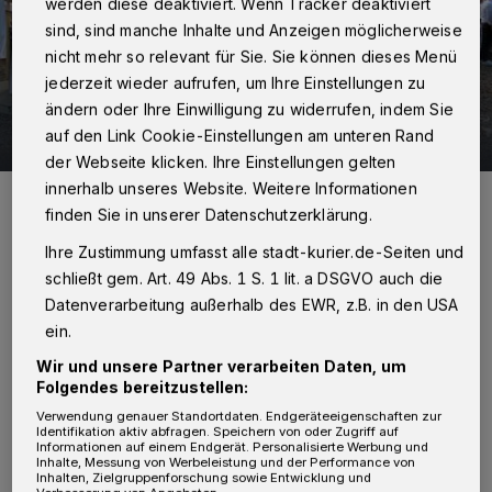
werden diese deaktiviert. Wenn Tracker deaktiviert
sind, sind manche Inhalte und Anzeigen möglicherweise
nicht mehr so relevant für Sie. Sie können dieses Menü
jederzeit wieder aufrufen, um Ihre Einstellungen zu
ändern oder Ihre Einwilligung zu widerrufen, indem Sie
29 Bilder
auf den Link Cookie-Einstellungen am unteren Rand
Schöne Einstimmung auf Kaarst total
der Webseite klicken. Ihre Einstellungen gelten
29 Bilder
innerhalb unseres Website. Weitere Informationen
Foto: Kurier Verlag/Rolf Retzlaff
finden Sie in unserer Datenschutzerklärung.
Ihre Zustimmung umfasst alle stadt-kurier.de-Seiten und
schließt gem. Art. 49 Abs. 1 S. 1 lit. a DSGVO auch die
Datenverarbeitung außerhalb des EWR, z.B. in den USA
Von Rolf Retzlaff
ein.
Wir und unsere Partner verarbeiten Daten, um
E
ins wurde schnell deutlich: Die
Folgendes bereitzustellen:
Verwendung genauer Standortdaten. Endgeräteeigenschaften zur
Vorfreude aufs Fest war riesengroß!
Identifikation aktiv abfragen. Speichern von oder Zugriff auf
Informationen auf einem Endgerät. Personalisierte Werbung und
Inhalte, Messung von Werbeleistung und der Performance von
Bürgermeisterin Ursula Baum machte als
Inhalten, Zielgruppenforschung sowie Entwicklung und