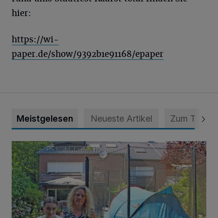
hier:
https://wi-
paper.de/show/9392b1e91168/epaper
Meistgelesen
Neueste Artikel
Zum Thema
„Hilfe – unser Haus brummt!“ Warum die Familie nachts nic