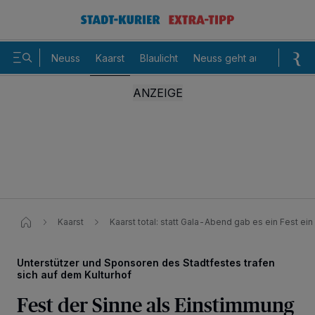
Neuss
Kaarst
Blaulicht
Neuss geht aus
Sommer
Kaarst
Kaarst total: statt Gala-Abend gab es ein Fest ein
Unterstützer und Sponsoren des Stadtfestes trafen
sich auf dem Kulturhof
Fest der Sinne als Einstimmung