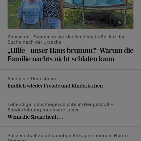
Brummton-Phänomen auf der Einsteinstraße: Auf der
Suche nach der Ursache
„Hilfe – unser Haus brummt!“ Warum die
Familie nachts nicht schlafen kann
Spielplatz Uedesheim
Endlich wieder Freude und Kinderlachen
Endlich wieder Freude und Kinderlachen
Lebendige Industriegeschichte im Hengststall -
Wenn die Sirene heult ...
Sonderführung für unsere Leser
Wenn die Sirene heult ...
Polizei erhält zu oft unnötige Anfragen über die Notruf-
Polizei-Notruf freihalten!
Nummer