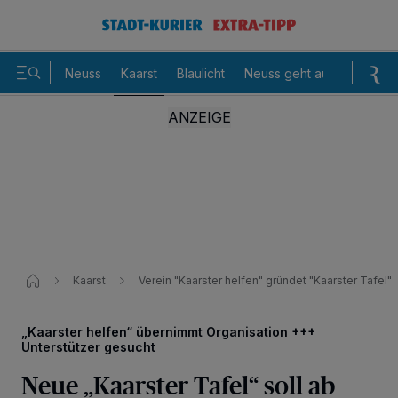
Neuss
Kaarst
Blaulicht
Neuss geht aus
Sommer
Kaarst
Verein "Kaarster helfen" gründet "Kaarster Tafel"
„Kaarster helfen“ übernimmt Organisation +++
Unterstützer gesucht
Neue „Kaarster Tafel“ soll ab