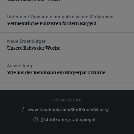
Unter dem Vorwand einer polizeilichen Maßnahme:
Vermeintliche Polizisten fordern Bargeld
Vermeintliche Polizisten fordern Bargeld
Neue Erdenbürger
Unsere Babys der Woche
Unsere Babys der Woche
Ausstellung
Wie aus der Rennbahn ein Bürgerpark wurde
Wie aus der Rennbahn ein Bürgerpark wurde
SOZIALE MEDIEN
www.facebook.com/StadtKurierNeuss/
@stadtkurier_stadtspiegel