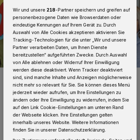
Wir und unsere
218
-Partner speichern und greifen auf
personenbezogene Daten wie Browserdaten oder
eindeutige Kennungen auf Ihrem Gerät zu. Durch
Auswahl von Alle Cookies akzeptieren aktivieren Sie
Tracking-Technologien für die unter „Wir und unsere
Partner verarbeiten Daten, um Ihnen Dienste
bereitzustellen“ aufgeführten Zwecke. Durch Auswahl
von Alle ablehnen oder Widerruf Ihrer Einwilligung
werden diese deaktiviert. Wenn Tracker deaktiviert
Das Gründungsteam der Kaarster Tafel (v.l.) sucht weitere
sind, sind manche Inhalte und Anzeigen möglicherweise
Mitstreiter: Leo Erdtmann, Sabine Kühl, Uschi Baum, Marie-Luise
Grüe und Thomas Humpfle.
nicht mehr so relevant für Sie. Sie können dieses Menü
Foto: Kurier Verlag/Rolf Retzlaff
jederzeit wieder aufrufen, um Ihre Einstellungen zu
ändern oder Ihre Einwilligung zu widerrufen, indem Sie
auf den Link Cookie-Einstellungen am unteren Rand
der Webseite klicken. Ihre Einstellungen gelten
innerhalb unseres Website. Weitere Informationen
Von Rolf Retzlaff
finden Sie in unserer Datenschutzerklärung.