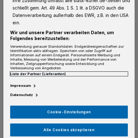
Ihre Zustimmung umfasst alle stadt-kurier.de-Seiten und
G
eplanter Start: 1. Januar 2023.
schließt gem. Art. 49 Abs. 1 S. 1 lit. a DSGVO auch die
Datenverarbeitung außerhalb des EWR, z.B. in den USA
ein.
Marie-Luise Grüe und Thomas Humpfle
Wir und unsere Partner verarbeiten Daten, um
wollten die eben genannte Kündigung nicht
Folgendes bereitzustellen:
einfach so hinnehmen. Für die „Tafel“-
Verwendung genauer Standortdaten. Endgeräteeigenschaften zur
Identifikation aktiv abfragen. Speichern von oder Zugriff auf
Mitarbeiter war klar: Sie wollen sich weiter
Informationen auf einem Endgerät. Personalisierte Werbung und
Inhalte, Messung von Werbeleistung und der Performance von
engagieren, fanden eine Mitstreiterin in
Inhalten, Zielgruppenforschung sowie Entwicklung und
Verbesserung von Angeboten.
Sabine Kühl und tatkräftige Unterstützer
Liste der Partner (Lieferanten)
durch den Verein „Kaarster helfen“, der
Impressum
kurzerhand eine Abteilung „Kaarster Tafel“
Datenschutz
gründete. Zuvor mussten die „Tafeln“ in den
benachbarten Städten laut Bundessatzung
Cookie-Einstellungen
zustimmen. Kein Problem in Grevenbroich,
Meerbusch, Willich und Dormagen – das Okay
Alle Cookies akzeptieren
aus Neuss holte der Landesverband der