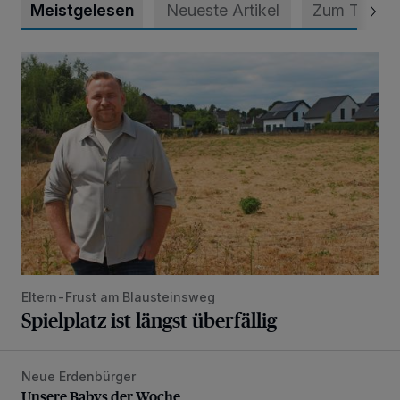
Meistgelesen
Neueste Artikel
Zum Thema
Spielplatz ist längst überfällig
Eltern-Frust am Blausteinsweg
Spielplatz ist längst überfällig
Neue Erdenbürger
Unsere Babys der Woche
Unsere Babys der Woche