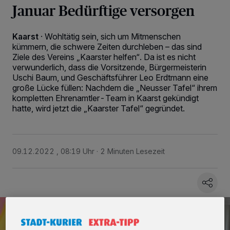
Januar Bedürftige versorgen
Kaarst
·
Wohltätig sein, sich um Mitmenschen
kümmern, die schwere Zeiten durchleben – das sind
Ziele des Vereins „Kaarster helfen“. Da ist es nicht
verwunderlich, dass die Vorsitzende, Bürgermeisterin
Uschi Baum, und Geschäftsführer Leo Erdtmann eine
große Lücke füllen: Nachdem die „Neusser Tafel“ ihrem
kompletten Ehrenamtler-Team in Kaarst gekündigt
hatte, wird jetzt die „Kaarster Tafel“ gegründet.
09.12.2022 , 08:19 Uhr
2 Minuten Lesezeit