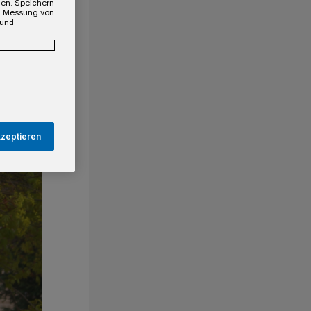
gen. Speichern
e, Messung von
 und
kzeptieren