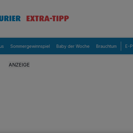
us
Sommergewinnspiel
Baby der Woche
Brauchtum
E-P