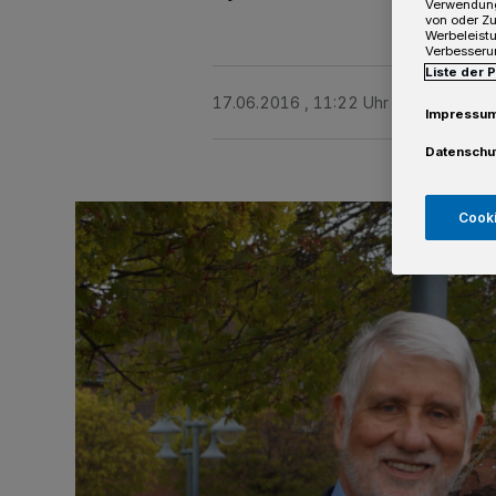
Verwendung
von oder Zu
Werbeleist
Verbesseru
Liste der 
17.06.2016 , 11:22 Uhr
3 Minuten Le
Impressu
Datenschu
Cooki