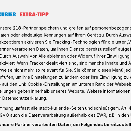
tuhl erklärt den Männerbund
unsere
218
-Partner speichern und greifen auf personenbezogen
aten oder eindeutige Kennungen auf Ihrem Gerät zu. Durch Auswa
kzeptieren aktivieren Sie Tracking-Technologien für die unter „
r Freimaurer
rtner verarbeiten Daten, um Ihnen Dienste bereitzustellen“ aufge
vom Stuhl erklärt
Durch Auswahl von Alle ablehnen oder Widerruf Ihrer Einwilligun
ktiviert. Wenn Tracker deaktiviert sind, sind manche Inhalte und
weise nicht mehr so relevant für Sie. Sie können dieses Menü jed
bund
frufen, um Ihre Einstellungen zu ändern oder Ihre Einwilligung zu 
e auf den Link Cookie-Einstellungen am unteren Rand der Webseit
tellungen gelten innerhalb unseres Website. Weitere Informationen
 und Legenden ranken um die
r Datenschutzerklärung.
ich um eine Sekte oder einen Geheimbund?
immung umfasst alle stadt-kurier.de-Seiten und schließt gem. Art. 4
tmaßungen geistern durch Internet und
DSGVO auch die Datenverarbeitung außerhalb des EWR, z.B. in den 
t seinem Bestseller "Das verlorene
unsere Partner verarbeiten Daten, um Folgendes bereitzustell
tig angeregt.