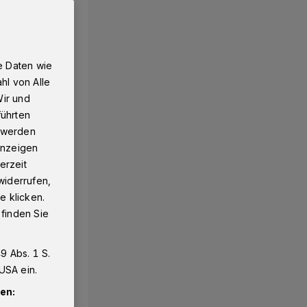
e Daten wie
hl von Alle
Wir und
führten
g werden
 Anzeigen
erzeit
widerrufen,
e klicken.
 finden Sie
9 Abs. 1 S.
USA ein.
en: