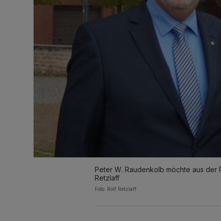
Peter W. Raudenkolb möchte aus der F
Retzlaff
Foto: Rolf Retzlaff