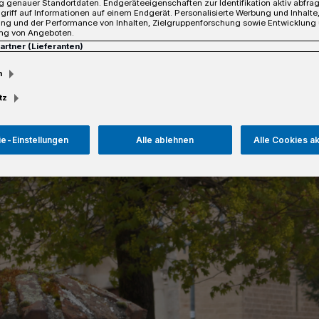
 genauer Standortdaten. Endgeräteeigenschaften zur Identifikation aktiv abfra
griff auf Informationen auf einem Endgerät. Personalisierte Werbung und Inhalt
ung und der Performance von Inhalten, Zielgruppenforschung sowie Entwicklung
ng von Angeboten.
Partner (Lieferanten)
sezeit
m
tz
e-Einstellungen
Alle ablehnen
Alle Cookies a