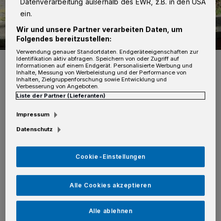
Datenverarbeitung außerhalb des EWR, z.B. in den USA
ein.
Wir und unsere Partner verarbeiten Daten, um
Folgendes bereitzustellen:
Verwendung genauer Standortdaten. Endgeräteeigenschaften zur
Foto: seniorin
Identifikation aktiv abfragen. Speichern von oder Zugriff auf
Informationen auf einem Endgerät. Personalisierte Werbung und
Inhalte, Messung von Werbeleistung und der Performance von
Inhalten, Zielgruppenforschung sowie Entwicklung und
Verbesserung von Angeboten.
Liste der Partner (Lieferanten)
S
Impressum
ofort wurden Polizei- und Rettungskräfte
Datenschutz
zur Nordkanalallee entsandt. Die zuerst
am Ereignisort eintreffenden Polizeibeamten
Cookie-Einstellungen
stellten eine leichte Bewegung der Person fest,
stiegen sofort in den Kanal und zogen die
Alle Cookies akzeptieren
Person aus dem eiskalten Wasser.
Alle ablehnen