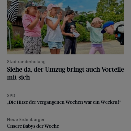
Stadtranderholung
Siehe da, der Umzug bringt auch Vorteile
mit sich
SPD
„Die Hitze der vergangenen Wochen war ein Weckruf“
„Die Hitze der vergangenen Wochen war ein Weckruf“
Neue Erdenbürger
Unsere Babys der Woche
Unsere Babys der Woche