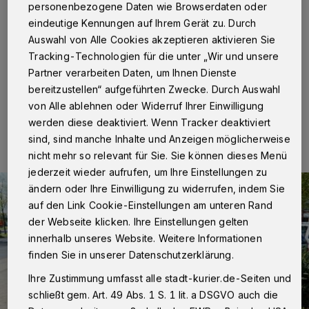
personenbezogene Daten wie Browserdaten oder
eindeutige Kennungen auf Ihrem Gerät zu. Durch
Neuss
·
Am Sonntag, 13. November, gegen 8.10 Uhr,
meldete ein aufmerksamer Spaziergänger über den
Auswahl von Alle Cookies akzeptieren aktivieren Sie
Polizeinotruf eine leblose Person im Nordkanal.
Tracking-Technologien für die unter „Wir und unsere
Partner verarbeiten Daten, um Ihnen Dienste
bereitzustellen“ aufgeführten Zwecke. Durch Auswahl
von Alle ablehnen oder Widerruf Ihrer Einwilligung
14.11.2016 , 09:41 Uhr
Eine Minute Lesezeit
werden diese deaktiviert. Wenn Tracker deaktiviert
sind, sind manche Inhalte und Anzeigen möglicherweise
nicht mehr so relevant für Sie. Sie können dieses Menü
jederzeit wieder aufrufen, um Ihre Einstellungen zu
ändern oder Ihre Einwilligung zu widerrufen, indem Sie
auf den Link Cookie-Einstellungen am unteren Rand
der Webseite klicken. Ihre Einstellungen gelten
innerhalb unseres Website. Weitere Informationen
finden Sie in unserer Datenschutzerklärung.
Ihre Zustimmung umfasst alle stadt-kurier.de-Seiten und
schließt gem. Art. 49 Abs. 1 S. 1 lit. a DSGVO auch die