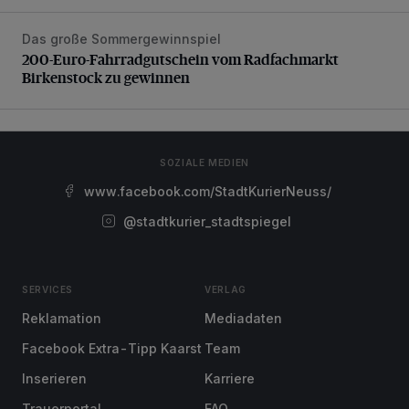
Das große Sommergewinnspiel
200-Euro-Fahrradgutschein vom Radfachmarkt Birkenst
200-Euro-Fahrradgutschein vom Radfachmarkt
Birkenstock zu gewinnen
SOZIALE MEDIEN
www.facebook.com/StadtKurierNeuss/
@stadtkurier_stadtspiegel
SERVICES
VERLAG
Reklamation
Mediadaten
Facebook Extra-Tipp Kaarst
Team
Inserieren
Karriere
Trauerportal
FAQ