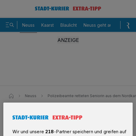
Neuss
Kaarst
Blaulicht
Neuss geht aus
Sommer
Neuss
Polizeibeamte retteten Seniorin aus dem Nordka
Polizeibeamte retteten Seniorin
aus dem Nordkanal
Wir und unsere
218
-Partner speichern und greifen auf