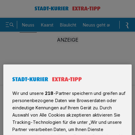
Neuss
Kaarst
Blaulicht
Neuss geht aus
Sommer
Wir und unsere
218
-Partner speichern und greifen auf
Neuss
Randalierer kamen in das Polizeigewahrsam
personenbezogene Daten wie Browserdaten oder
eindeutige Kennungen auf Ihrem Gerät zu. Durch
Auswahl von Alle Cookies akzeptieren aktivieren Sie
Randalierer kamen in
Tracking-Technologien für die unter „Wir und unsere
Polizeigewahrsam
Partner verarbeiten Daten, um Ihnen Dienste