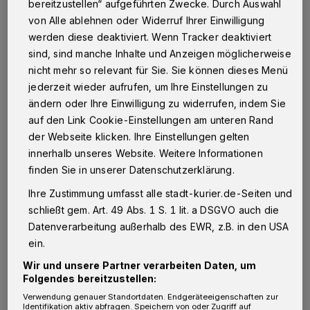
bereitzustellen“ aufgeführten Zwecke. Durch Auswahl
von Alle ablehnen oder Widerruf Ihrer Einwilligung
Neuss
·
Mit einem äußerst renitenten Paar hatten es
werden diese deaktiviert. Wenn Tracker deaktiviert
Polizeibeamte am Sonntagabend, gegen 22.10 Uhr, in
der Neusser Innenstadt zu tun.
sind, sind manche Inhalte und Anzeigen möglicherweise
nicht mehr so relevant für Sie. Sie können dieses Menü
jederzeit wieder aufrufen, um Ihre Einstellungen zu
ändern oder Ihre Einwilligung zu widerrufen, indem Sie
18.04.2016 , 13:18 Uhr
Eine Minute Lesezeit
auf den Link Cookie-Einstellungen am unteren Rand
der Webseite klicken. Ihre Einstellungen gelten
innerhalb unseres Website. Weitere Informationen
finden Sie in unserer Datenschutzerklärung.
Ihre Zustimmung umfasst alle stadt-kurier.de-Seiten und
schließt gem. Art. 49 Abs. 1 S. 1 lit. a DSGVO auch die
Datenverarbeitung außerhalb des EWR, z.B. in den USA
Ein 40-jähriger Duisburger, sowie seine 44-
ein.
jährige Begleiterin aus Neuss, pöbelten auf der
Wir und unsere Partner verarbeiten Daten, um
Folgendes bereitzustellen:
Neustraße Passanten an. Dabei beleidigten sie
Verwendung genauer Standortdaten. Endgeräteeigenschaften zur
die Spaziergänger und drohten ihnen Prügel
Identifikation aktiv abfragen. Speichern von oder Zugriff auf