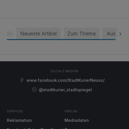
Neueste Artikel
Zum Thema
Aus dem 
SOZIALE MEDIEN
www.facebook.com/StadtKurierNeuss/
@stadtkurier_stadtspiegel
SERVICES
VERLAG
Reklamation
Mediadaten