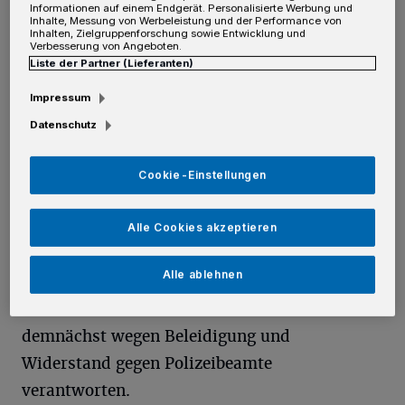
Informationen auf einem Endgerät. Personalisierte Werbung und
an. Als Polizisten das aggressive Paar zur Rede
Inhalte, Messung von Werbeleistung und der Performance von
Inhalten, Zielgruppenforschung sowie Entwicklung und
stellten, ging es auf die Ordnungshüter los.
Verbesserung von Angeboten.
Liste der Partner (Lieferanten)
Insbesondere der Mann attackierte und
beleidigte die Polizisten.
Impressum
Datenschutz
Zur Verhinderung weiterer Straftaten nahmen
die Ordnungshüter die stark alkoholisierten
Cookie-Einstellungen
Randalierer in Gewahrsam. Gegen diese
Maßnahme widersetzte sich das Duo und
Alle Cookies akzeptieren
leistete Widerstand. Die notwendig
Alle ablehnen
gewordenen Blutproben entnahm ein
Bereitschaftsarzt. Beide müssen sich
demnächst wegen Beleidigung und
Widerstand gegen Polizeibeamte
verantworten.