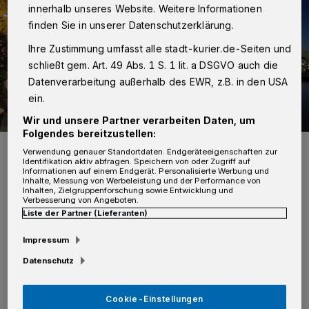
innerhalb unseres Website. Weitere Informationen
finden Sie in unserer Datenschutzerklärung.
Ihre Zustimmung umfasst alle stadt-kurier.de-Seiten und
schließt gem. Art. 49 Abs. 1 S. 1 lit. a DSGVO auch die
Datenverarbeitung außerhalb des EWR, z.B. in den USA
ein.
Wir und unsere Partner verarbeiten Daten, um
Folgendes bereitzustellen:
Neuss, Hafenbecken Eins.
Verwendung genauer Standortdaten. Endgeräteeigenschaften zur
Foto: Kurier-Verlag/Thomas Broich
Identifikation aktiv abfragen. Speichern von oder Zugriff auf
Informationen auf einem Endgerät. Personalisierte Werbung und
Inhalte, Messung von Werbeleistung und der Performance von
Inhalten, Zielgruppenforschung sowie Entwicklung und
Verbesserung von Angeboten.
Liste der Partner (Lieferanten)
I
Impressum
n einer repräsentativen Umfrage stimmten
Datenschutz
rund 90 Prozent der befragten Neusser der
Aussage zu, sie seien zufrieden damit in Neuss
Cookie-Einstellungen