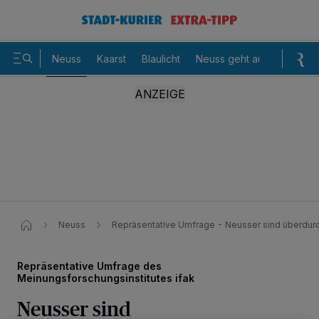
Neuss
Kaarst
Blaulicht
Neuss geht aus
Sommer
Neuss
Repräsentative Umfrage - Neusser sind überdurch
Repräsentative Umfrage des
Meinungsforschungsinstitutes ifak
Neusser sind