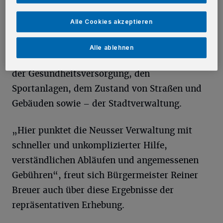
zu leben. Diese Zufriedenheit von zeigt sich
auch in einigen Detailfragen.
Alle Cookies akzeptieren
So sind die Neusser im Vergleich mit anderen
Alle ablehnen
Städten überdurchschnittlich zufrieden mit
der Gesundheitsversorgung, den
Sportanlagen, dem Zustand von Straßen und
Gebäuden sowie – der Stadtverwaltung.
„Hier punktet die Neusser Verwaltung mit
schneller und unkomplizierter Hilfe,
verständlichen Abläufen und angemessenen
Gebühren“, freut sich Bürgermeister Reiner
Breuer auch über diese Ergebnisse der
repräsentativen Erhebung.