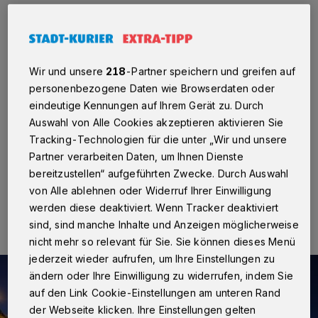
überdurchschnittlich zufrieden
mit ihrer Stadt
Wir und unsere
218
-Partner speichern und greifen auf
Neuss
·
Eine repräsentative Umfrage zeigt die sehr
personenbezogene Daten wie Browserdaten oder
hohe Zufriedenheit der Neusser innen mit dem Leben in
ihrer Stadt. Große Unterstützung gibt es für die
eindeutige Kennungen auf Ihrem Gerät zu. Durch
Bewerbung um die Landesgartenschau und die
Auswahl von Alle Cookies akzeptieren aktivieren Sie
Aufwertung des Wendersplatzes.
Tracking-Technologien für die unter „Wir und unsere
Partner verarbeiten Daten, um Ihnen Dienste
bereitzustellen“ aufgeführten Zwecke. Durch Auswahl
von Alle ablehnen oder Widerruf Ihrer Einwilligung
11.03.2022 , 10:40 Uhr
Eine Minute Lesezeit
werden diese deaktiviert. Wenn Tracker deaktiviert
sind, sind manche Inhalte und Anzeigen möglicherweise
nicht mehr so relevant für Sie. Sie können dieses Menü
jederzeit wieder aufrufen, um Ihre Einstellungen zu
ändern oder Ihre Einwilligung zu widerrufen, indem Sie
auf den Link Cookie-Einstellungen am unteren Rand
der Webseite klicken. Ihre Einstellungen gelten