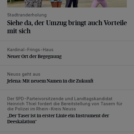
Stadtranderholung
Siehe da, der Umzug bringt auch Vorteile
mit sich
Kardinal-Frings-Haus
Neuer Ort der Begegnung
Neuer Ort der Begegnung
Neuss geht aus
Jelena: Mit neuem Namen in die Zukunft
Jelena: Mit neuem Namen in die Zukunft
Der SPD-Parteivorsitzende und Landtagskandidat
„Der Taser ist in erster Linie ein Instrument der Deeskalatio
Heinrich Thiel fordert die Bereitstellung von Tasern für
die Polizei im Rhein-Kreis Neuss
„Der Taser ist in erster Linie ein Instrument der
Deeskalation“