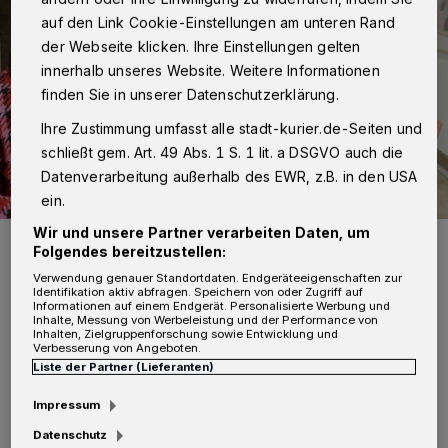
auf den Link Cookie-Einstellungen am unteren Rand
der Webseite klicken. Ihre Einstellungen gelten
innerhalb unseres Website. Weitere Informationen
finden Sie in unserer Datenschutzerklärung.
Ihre Zustimmung umfasst alle stadt-kurier.de-Seiten und
schließt gem. Art. 49 Abs. 1 S. 1 lit. a DSGVO auch die
Datenverarbeitung außerhalb des EWR, z.B. in den USA
ein.
Wir und unsere Partner verarbeiten Daten, um
Sie stellen die Aktion „Das erste Buch“ vor (v.l.): Ursula Platen,
Folgendes bereitzustellen:
Beigeordnete für Schule, Kultur und Bildung, Heinz Mölder,
Vorstandsvorsitzender der Kinderstiftung „Lesen bildet“ und Astrid
Verwendung genauer Standortdaten. Endgeräteeigenschaften zur
Ficinus von der Schulaufsicht.
Identifikation aktiv abfragen. Speichern von oder Zugriff auf
Informationen auf einem Endgerät. Personalisierte Werbung und
Foto: Stadt Neuss/Pressestelle Stadt Neuss
Inhalte, Messung von Werbeleistung und der Performance von
Inhalten, Zielgruppenforschung sowie Entwicklung und
Verbesserung von Angeboten.
Liste der Partner (Lieferanten)
Impressum
G
etragen wird das Projekt vom Verein
Datenschutz