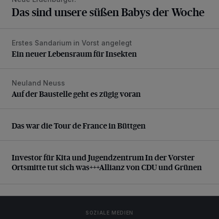
Das sind unsere süßen Babys der Woche
Erstes Sandarium in Vorst angelegt
Ein neuer Lebensraum für Insekten
Ein neuer Lebensraum für Insekten
Neuland Neuss
Auf der Baustelle geht es zügig voran
Auf der Baustelle geht es zügig voran
Das war die Tour de France in Büttgen
Das war die Tour de France in Büttgen
Investor für Kita und Jugendzentrum In der Vorster Ortsm
Investor für Kita und Jugendzentrum In der Vorster
Ortsmitte tut sich was+++Allianz von CDU und Grünen
SOZIALE MEDIEN