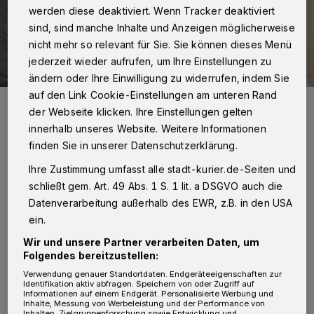
werden diese deaktiviert. Wenn Tracker deaktiviert
sind, sind manche Inhalte und Anzeigen möglicherweise
nicht mehr so relevant für Sie. Sie können dieses Menü
jederzeit wieder aufrufen, um Ihre Einstellungen zu
ändern oder Ihre Einwilligung zu widerrufen, indem Sie
auf den Link Cookie-Einstellungen am unteren Rand
Felix und Cassandra Schreiter mit ihrem Otto Laurent Pierre.
der Webseite klicken. Ihre Einstellungen gelten
Foto: Johanna Etienne Krankenhaus
innerhalb unseres Website. Weitere Informationen
finden Sie in unserer Datenschutzerklärung.
Ihre Zustimmung umfasst alle stadt-kurier.de-Seiten und
schließt gem. Art. 49 Abs. 1 S. 1 lit. a DSGVO auch die
O
Datenverarbeitung außerhalb des EWR, z.B. in den USA
tto ist das zweite Kind von Felix und
ein.
Cassandra Schreiter. Seine große
Wir und unsere Partner verarbeiten Daten, um
Schwester, die zweijährige Elodie, ist ganz
Folgendes bereitzustellen:
begeistert von ihrem kleinen Bruder und sucht
Verwendung genauer Standortdaten. Endgeräteeigenschaften zur
Identifikation aktiv abfragen. Speichern von oder Zugriff auf
ständig seine Nähe. Die Namensgebung habe
Informationen auf einem Endgerät. Personalisierte Werbung und
Inhalte, Messung von Werbeleistung und der Performance von
in der Familie einen besonderen Stellenwert,
Inhalten, Zielgruppenforschung sowie Entwicklung und