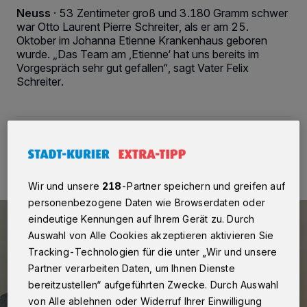
Neuss
·
53 Zentimeter groß und 3.180 Gramm schwer
war Otto Laurent Pierre Schreiter, als er am 25.
Oktober im Johanna Etienne Krankenhaus geboren
wurde. „Das Team am ,Etienne‘ hat uns bereits im
Vorgespräch sehr gut gefallen“, sagt Vater Felix
Schreiter.
11.11.2024 , 08:00 Uhr
2 Minuten Lesezeit
Wir und unsere
218
-Partner speichern und greifen auf
personenbezogene Daten wie Browserdaten oder
eindeutige Kennungen auf Ihrem Gerät zu. Durch
Auswahl von Alle Cookies akzeptieren aktivieren Sie
Tracking-Technologien für die unter „Wir und unsere
Partner verarbeiten Daten, um Ihnen Dienste
bereitzustellen“ aufgeführten Zwecke. Durch Auswahl
von Alle ablehnen oder Widerruf Ihrer Einwilligung