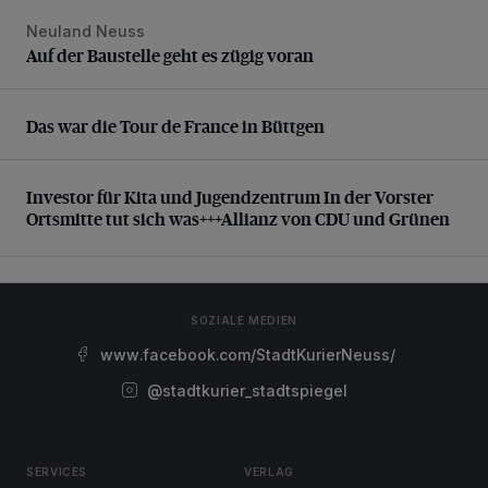
Neuland Neuss
Auf der Baustelle geht es zügig voran
Auf der Baustelle geht es zügig voran
Das war die Tour de France in Büttgen
Das war die Tour de France in Büttgen
Investor für Kita und Jugendzentrum In der Vorster Ortsm
Investor für Kita und Jugendzentrum In der Vorster
Ortsmitte tut sich was+++Allianz von CDU und Grünen
SOZIALE MEDIEN
www.facebook.com/StadtKurierNeuss/
@stadtkurier_stadtspiegel
SERVICES
VERLAG