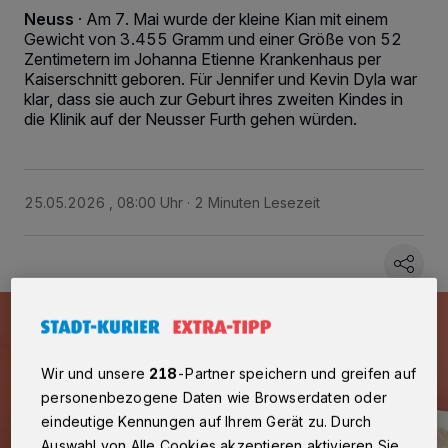
Neuss
·
Am 7. Mai wurde der kleine Kian mit einem
Gewicht von 3.455 Gramm und einer Größe von 52
Zentimetern im Johanna Etienne Krankenhaus per
Kaiserschnitt geboren. Für Jennifer und Kevin Dyla war
klar, dass sie auch zur Geburt ihres zweiten Kindes in
die Klinik auf der Neusser Furth gehen würden.
25.05.2026 , 08:00 Uhr
2 Minuten Lesezeit
Wir und unsere
218
-Partner speichern und greifen auf
personenbezogene Daten wie Browserdaten oder
eindeutige Kennungen auf Ihrem Gerät zu. Durch
Auswahl von Alle Cookies akzeptieren aktivieren Sie