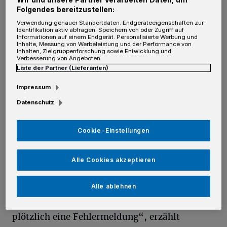
Jennifer und Kevin Dyla mit Lucia (1) und dem kleinen Kian.
Folgendes bereitzustellen:
Foto: Johanna Etienne Krankenhaus
Verwendung genauer Standortdaten. Endgeräteeigenschaften zur
Identifikation aktiv abfragen. Speichern von oder Zugriff auf
Informationen auf einem Endgerät. Personalisierte Werbung und
Inhalte, Messung von Werbeleistung und der Performance von
Inhalten, Zielgruppenforschung sowie Entwicklung und
Verbesserung von Angeboten.
Liste der Partner (Lieferanten)
„Wir waren bei der Geburt unserer Tochter
Impressum
Lucia vor eineinhalb Jahren so happy, dass wir
Datenschutz
einfach wieder hierher kommen mussten“,
erzählt Jennifer.
Cookie-Einstellungen
Kennengelernt hatte sich das junge Paar vor
Alle Cookies akzeptieren
knapp vier Jahren in der Autowerkstatt. „Ich
wollte mit einem Leasing-Wagen in den
Alle ablehnen
Urlaub nach Winterberg fahren, hatte aber
plötzlich eine Fehlermeldung“, erzählt