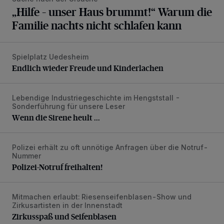
„Hilfe – unser Haus brummt!“ Warum die
Familie nachts nicht schlafen kann
Spielplatz Uedesheim
Endlich wieder Freude und Kinderlachen
Endlich wieder Freude und Kinderlachen
Lebendige Industriegeschichte im Hengststall -
Wenn die Sirene heult ...
Sonderführung für unsere Leser
Wenn die Sirene heult ...
Polizei erhält zu oft unnötige Anfragen über die Notruf-
Polizei-Notruf freihalten!
Nummer
Polizei-Notruf freihalten!
Mitmachen erlaubt: Riesenseifenblasen-Show und
Zirkusspaß und Seifenblasen
Zirkusartisten in der Innenstadt
Zirkusspaß und Seifenblasen