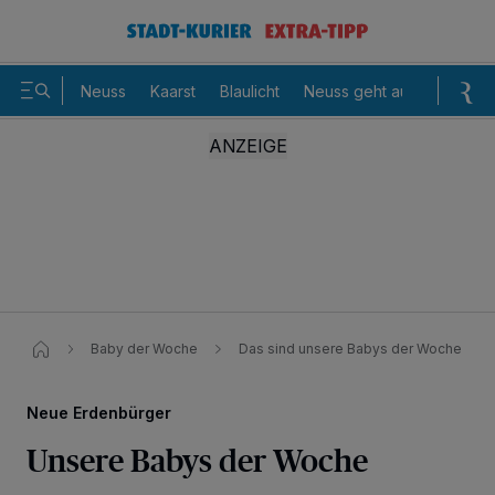
Neuss
Kaarst
Blaulicht
Neuss geht aus
Sommer
Baby der Woche
Das sind unsere Babys der Woche
Neue Erdenbürger
Unsere Babys der Woche