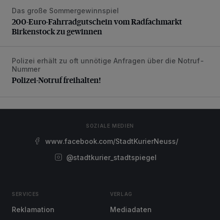
Das große Sommergewinnspiel
200-Euro-Fahrradgutschein vom Radfachmarkt Birkenst
200-Euro-Fahrradgutschein vom Radfachmarkt
Birkenstock zu gewinnen
Polizei erhält zu oft unnötige Anfragen über die Notruf-
Polizei-Notruf freihalten!
Nummer
Polizei-Notruf freihalten!
SOZIALE MEDIEN
www.facebook.com/StadtKurierNeuss/
@stadtkurier_stadtspiegel
SERVICES
VERLAG
Reklamation
Mediadaten