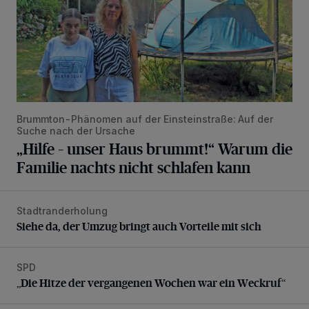
Brummton-Phänomen auf der Einsteinstraße: Auf der
Suche nach der Ursache
„Hilfe – unser Haus brummt!“ Warum die
Familie nachts nicht schlafen kann
Stadtranderholung
Siehe da, der Umzug bringt auch Vorteile mit sich
Siehe da, der Umzug bringt auch Vorteile mit sich
SPD
„Die Hitze der vergangenen Wochen war ein Weckruf“
„Die Hitze der vergangenen Wochen war ein Weckruf“