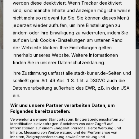
werden diese deaktiviert. Wenn Tracker deaktiviert
sind, sind manche Inhalte und Anzeigen möglicherweise
nicht mehr so relevant für Sie. Sie können dieses Menü
jederzeit wieder aufrufen, um Ihre Einstellungen zu
ändern oder Ihre Einwilligung zu widerrufen, indem Sie
auf den Link Cookie-Einstellungen am unteren Rand
der Webseite klicken. Ihre Einstellungen gelten
innerhalb unseres Website. Weitere Informationen
Jennifer und Robin Surmann mit ihrem Phil.
finden Sie in unserer Datenschutzerklärung.
Foto: Johanna Etienne Krankenhaus
Ihre Zustimmung umfasst alle stadt-kurier.de-Seiten und
schließt gem. Art. 49 Abs. 1 S. 1 lit. a DSGVO auch die
Datenverarbeitung außerhalb des EWR, z.B. in den USA
ein.
„Aber er konnte es wohl nicht mehr
Wir und unsere Partner verarbeiten Daten, um
erwarten“, erzählt Jennifer Surmann. Die
Folgendes bereitzustellen:
Verwendung genauer Standortdaten. Endgeräteeigenschaften zur
jungen Eltern haben sich ganz bewusst für die
Identifikation aktiv abfragen. Speichern von oder Zugriff auf
Informationen auf einem Endgerät. Personalisierte Werbung und
Geburt am „Etienne“ entschieden. „Natürlich
Inhalte, Messung von Werbeleistung und der Performance von
Inhalten, Zielgruppenforschung sowie Entwicklung und