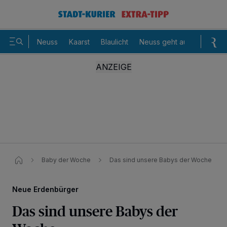
Neuss
Kaarst
Blaulicht
Neuss geht aus
Sommer
Baby der Woche
Das sind unsere Babys der Woche
Neue Erdenbürger
Das sind unsere Babys der