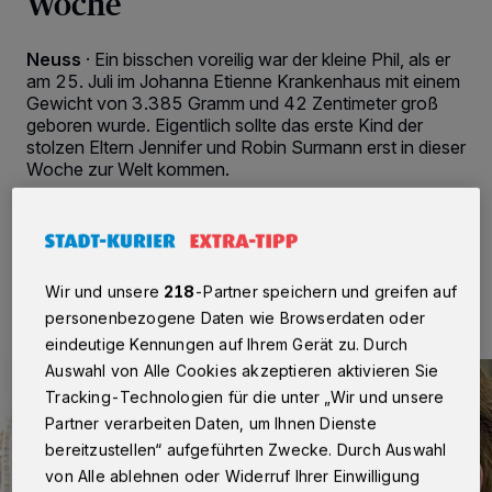
Woche
Neuss
·
Ein bisschen voreilig war der kleine Phil, als er
am 25. Juli im Johanna Etienne Krankenhaus mit einem
Gewicht von 3.385 Gramm und 42 Zentimeter groß
geboren wurde. Eigentlich sollte das erste Kind der
stolzen Eltern Jennifer und Robin Surmann erst in dieser
Woche zur Welt kommen.
13.08.2024 , 18:36 Uhr
2 Minuten Lesezeit
Wir und unsere
218
-Partner speichern und greifen auf
personenbezogene Daten wie Browserdaten oder
eindeutige Kennungen auf Ihrem Gerät zu. Durch
Auswahl von Alle Cookies akzeptieren aktivieren Sie
Tracking-Technologien für die unter „Wir und unsere
Partner verarbeiten Daten, um Ihnen Dienste
bereitzustellen“ aufgeführten Zwecke. Durch Auswahl
von Alle ablehnen oder Widerruf Ihrer Einwilligung