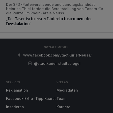
Der SPD-Parteivorsitzende und Landtagskandidat
„Der Taser ist in erster Linie ein Instrument der Deeskalatio
Heinrich Thiel fordert die Bereitstellung von Tasern für
die Polizei im Rhein-Kreis Neuss
„Der Taser ist in erster Linie ein Instrument der
Deeskalation“
SOZIALE MEDIEN
www.facebook.com/StadtKurierNeuss/
@stadtkurier_stadtspiegel
SERVICES
VERLAG
Reklamation
Mediadaten
Facebook Extra-Tipp Kaarst
Team
Inserieren
Karriere