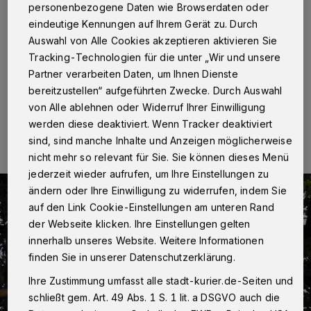
personenbezogene Daten wie Browserdaten oder
eindeutige Kennungen auf Ihrem Gerät zu. Durch
Büttgen
·
Wegen des Ausbaus des Parkplatzes am
Berliner Platz wird derzeit die alte Zufahrt zu den
Auswahl von Alle Cookies akzeptieren aktivieren Sie
Parkplätzen umgebaut.
Tracking-Technologien für die unter „Wir und unsere
Partner verarbeiten Daten, um Ihnen Dienste
bereitzustellen“ aufgeführten Zwecke. Durch Auswahl
von Alle ablehnen oder Widerruf Ihrer Einwilligung
12.11.2015 , 16:48 Uhr
Eine Minute Lesezeit
werden diese deaktiviert. Wenn Tracker deaktiviert
sind, sind manche Inhalte und Anzeigen möglicherweise
nicht mehr so relevant für Sie. Sie können dieses Menü
jederzeit wieder aufrufen, um Ihre Einstellungen zu
ändern oder Ihre Einwilligung zu widerrufen, indem Sie
auf den Link Cookie-Einstellungen am unteren Rand
der Webseite klicken. Ihre Einstellungen gelten
innerhalb unseres Website. Weitere Informationen
finden Sie in unserer Datenschutzerklärung.
Ihre Zustimmung umfasst alle stadt-kurier.de-Seiten und
schließt gem. Art. 49 Abs. 1 S. 1 lit. a DSGVO auch die