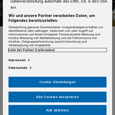
Datenverarbeitung außerhalb des EWR, z.B. in den USA
ein.
Wir und unsere Partner verarbeiten Daten, um
Folgendes bereitzustellen:
Verwendung genauer Standortdaten. Endgeräteeigenschaften zur
Foto: Rolf Retzlaff
Identifikation aktiv abfragen. Speichern von oder Zugriff auf
Informationen auf einem Endgerät. Personalisierte Werbung und
Inhalte, Messung von Werbeleistung und der Performance von
Inhalten, Zielgruppenforschung sowie Entwicklung und
Verbesserung von Angeboten.
Liste der Partner (Lieferanten)
Impressum
Von Redaktion
Datenschutz
Die Umbaumaßnahme kann nicht unter
Cookie-Einstellungen
fließendem Verkehr durchgeführt werden, da
die Straße in voller Breite neu aufgebaut
Alle Cookies akzeptieren
werden muss. Während dieser Bauarbeiten ist
eine Verkehrsumleitung mit Halteverboten
Alle ablehnen