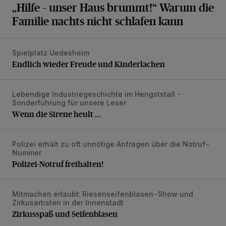
„Hilfe – unser Haus brummt!“ Warum die
Familie nachts nicht schlafen kann
Spielplatz Uedesheim
Endlich wieder Freude und Kinderlachen
Endlich wieder Freude und Kinderlachen
Lebendige Industriegeschichte im Hengststall -
Wenn die Sirene heult ...
Sonderführung für unsere Leser
Wenn die Sirene heult ...
Polizei erhält zu oft unnötige Anfragen über die Notruf-
Polizei-Notruf freihalten!
Nummer
Polizei-Notruf freihalten!
Mitmachen erlaubt: Riesenseifenblasen-Show und
Zirkusspaß und Seifenblasen
Zirkusartisten in der Innenstadt
Zirkusspaß und Seifenblasen