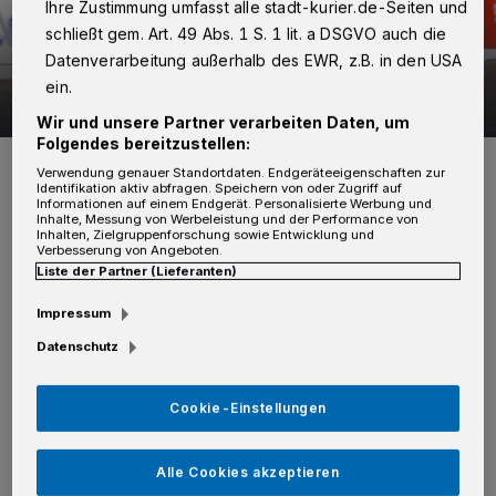
Ihre Zustimmung umfasst alle stadt-kurier.de-Seiten und
schließt gem. Art. 49 Abs. 1 S. 1 lit. a DSGVO auch die
Datenverarbeitung außerhalb des EWR, z.B. in den USA
ein.
82 Bilder
Spurt in den Mai 2016
Wir und unsere Partner verarbeiten Daten, um
Folgendes bereitzustellen:
82 Bilder
Verwendung genauer Standortdaten. Endgeräteeigenschaften zur
Identifikation aktiv abfragen. Speichern von oder Zugriff auf
Informationen auf einem Endgerät. Personalisierte Werbung und
Inhalte, Messung von Werbeleistung und der Performance von
Inhalten, Zielgruppenforschung sowie Entwicklung und
H
Verbesserung von Angeboten.
ier präsentierten sich Radrenn-
Liste der Partner (Lieferanten)
Koryphäen wie der Scratch-
Impressum
Weltmeister Lucas Liß. Gemeinsam mit
Datenschutz
seinem Partner Andreas Müller "spurtete" er
auf Rang 1 — für letzteren war es bereits der
Cookie-Einstellungen
dritte Sieg (2011, 2012, 2016) beim großen
Rennen in Büttgen.
Alle Cookies akzeptieren