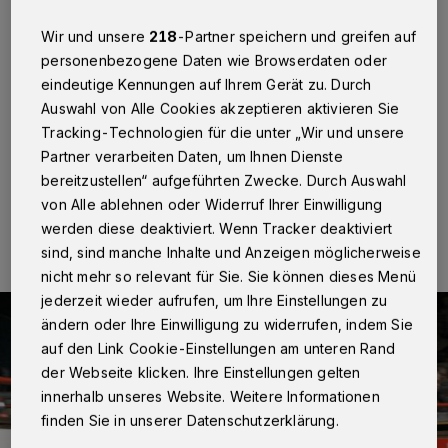
Büttgen
·
Am vergangenen Wochenende stand ganz
Wir und unsere
218
-Partner speichern und greifen auf
Büttgen wieder im Zeichen des Radsports. Beim "Spurt
in den Mai" am Samstag Abend in der Radsporthalle
personenbezogene Daten wie Browserdaten oder
des Sportforums ging es heiß her, denn hochkarätige
eindeutige Kennungen auf Ihrem Gerät zu. Durch
Sportler lieferten sich ein spannendes Rennen beim
Auswahl von Alle Cookies akzeptieren aktivieren Sie
"Omnium der Asse".
Tracking-Technologien für die unter „Wir und unsere
Partner verarbeiten Daten, um Ihnen Dienste
bereitzustellen“ aufgeführten Zwecke. Durch Auswahl
06.05.2016 , 15:33 Uhr
Eine Minute Lesezeit
von Alle ablehnen oder Widerruf Ihrer Einwilligung
werden diese deaktiviert. Wenn Tracker deaktiviert
sind, sind manche Inhalte und Anzeigen möglicherweise
nicht mehr so relevant für Sie. Sie können dieses Menü
jederzeit wieder aufrufen, um Ihre Einstellungen zu
ändern oder Ihre Einwilligung zu widerrufen, indem Sie
auf den Link Cookie-Einstellungen am unteren Rand
der Webseite klicken. Ihre Einstellungen gelten
innerhalb unseres Website. Weitere Informationen
finden Sie in unserer Datenschutzerklärung.