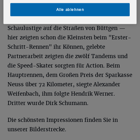
Der Samstag lockte dann mit strahlendem
Alle ablehnen
Wetter und buntem Programm Hunderte
Schaulustige auf die Straßen von Büttgen —
hier zeigten schon die Kleinsten beim "Erster-
Schritt-Rennen" ihr Können, gelebte
Partnerarbeit zeigten die zwölf Tandems und
die Speed-Skater sorgten für Action. Beim
Hauptrennen, dem Großen Preis der Sparkasse
Neuss über 72 Kilometer, siegte Alexander
Weifenbach, ihm folgte Hendrik Werner.
Dritter wurde Dirk Schumann.
Die schönsten Impressionen finden Sie in
unserer Bilderstrecke.