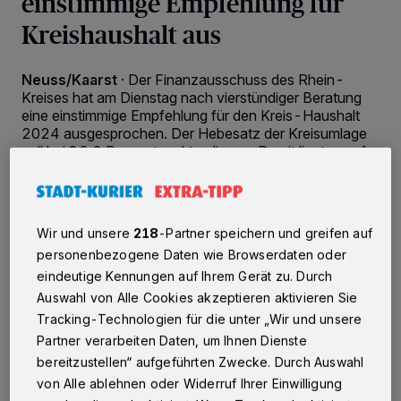
einstimmige Empfehlung für
Kreishaushalt aus
Neuss/Kaarst
·
Der Finanzausschuss des Rhein-
Kreises hat am Dienstag nach vierstündiger Beratung
eine einstimmige Empfehlung für den Kreis-Haushalt
2024 ausgesprochen. Der Hebesatz der Kreisumlage
soll bei 32,2 Prozentpunkten liegen. Damit liegt er auf
dem in der Änderungsliste der Verwaltung zum Haushalt
vorgeschlagenen Niveau und um 0,3 Prozentpunkte
unter dem Dezember in den Kreistag eingebrachten
Haushaltsentwurf. Es ist nach 2023 (31,5
Wir und unsere
218
-Partner speichern und greifen auf
Prozentpunkte) und 2022 (32,0 Prozentpunkte) der
personenbezogene Daten wie Browserdaten oder
drittniedrigste Hebesatz seit der Einführung des Neuen
Kommunalen Finanzmanagement in 2007. Ein fiktiver
eindeutige Kennungen auf Ihrem Gerät zu. Durch
Haushaltsausgleich wird über eine Entnahme aus der
Auswahl von Alle Cookies akzeptieren aktivieren Sie
Ausgleichsrücklage in Höhe von 8,5 Millionen Euro
Tracking-Technologien für die unter „Wir und unsere
erreicht.
Partner verarbeiten Daten, um Ihnen Dienste
bereitzustellen“ aufgeführten Zwecke. Durch Auswahl
von Alle ablehnen oder Widerruf Ihrer Einwilligung