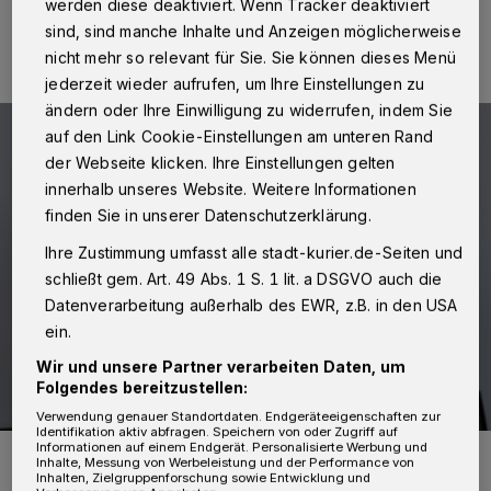
werden diese deaktiviert. Wenn Tracker deaktiviert
06.03.2024 , 10:54 Uhr
2 Minuten Lesezeit
sind, sind manche Inhalte und Anzeigen möglicherweise
nicht mehr so relevant für Sie. Sie können dieses Menü
jederzeit wieder aufrufen, um Ihre Einstellungen zu
ändern oder Ihre Einwilligung zu widerrufen, indem Sie
auf den Link Cookie-Einstellungen am unteren Rand
der Webseite klicken. Ihre Einstellungen gelten
innerhalb unseres Website. Weitere Informationen
finden Sie in unserer Datenschutzerklärung.
Ihre Zustimmung umfasst alle stadt-kurier.de-Seiten und
schließt gem. Art. 49 Abs. 1 S. 1 lit. a DSGVO auch die
Datenverarbeitung außerhalb des EWR, z.B. in den USA
ein.
Wir und unsere Partner verarbeiten Daten, um
Folgendes bereitzustellen:
Verwendung genauer Standortdaten. Endgeräteeigenschaften zur
Identifikation aktiv abfragen. Speichern von oder Zugriff auf
Informationen auf einem Endgerät. Personalisierte Werbung und
Martin Stiller.
Inhalte, Messung von Werbeleistung und der Performance von
Foto: A. Baum/Rhein-Kreis Neuss
Inhalten, Zielgruppenforschung sowie Entwicklung und