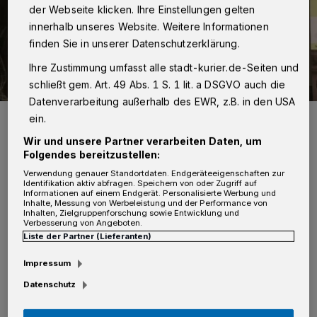
der Webseite klicken. Ihre Einstellungen gelten
innerhalb unseres Website. Weitere Informationen
finden Sie in unserer Datenschutzerklärung.
Ihre Zustimmung umfasst alle stadt-kurier.de-Seiten und
schließt gem. Art. 49 Abs. 1 S. 1 lit. a DSGVO auch die
Datenverarbeitung außerhalb des EWR, z.B. in den USA
LVR-Sprachforscherin Dr. Charlotte Rein. Foto: LVR-Institut für
ein.
Landeskunde und Regionalgeschichte
Wir und unsere Partner verarbeiten Daten, um
Foto: LVR
Folgendes bereitzustellen:
Verwendung genauer Standortdaten. Endgeräteeigenschaften zur
Identifikation aktiv abfragen. Speichern von oder Zugriff auf
Informationen auf einem Endgerät. Personalisierte Werbung und
Inhalte, Messung von Werbeleistung und der Performance von
Inhalten, Zielgruppenforschung sowie Entwicklung und
A
Verbesserung von Angeboten.
m 21. Februar 2022 ging diese unter
Liste der Partner (Lieferanten)
www.dat-portal.de online und hat
Impressum
seitdem unterhaltsam und informativ die
Datenschutz
verschiedenen Dialekte und Regionalsprachen