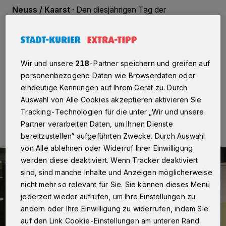
Neuss / Kaarst
·
Den diesjährigen Tag der
Muttersprache am 21. Februar würdigen die
Sprachforscher des LVR-Instituts für Landeskunde
und Regionalgeschichte gleich zweifach: Zum einem
mit dem zweijährigen Bestehen der Homepage „Dat
Portal. So spricht das Rheinland“.
Wir und unsere
218
-Partner speichern und greifen auf
personenbezogene Daten wie Browserdaten oder
eindeutige Kennungen auf Ihrem Gerät zu. Durch
Auswahl von Alle Cookies akzeptieren aktivieren Sie
20.02.2024 , 10:06 Uhr
Eine Minute Lesezeit
Tracking-Technologien für die unter „Wir und unsere
Partner verarbeiten Daten, um Ihnen Dienste
bereitzustellen“ aufgeführten Zwecke. Durch Auswahl
von Alle ablehnen oder Widerruf Ihrer Einwilligung
werden diese deaktiviert. Wenn Tracker deaktiviert
sind, sind manche Inhalte und Anzeigen möglicherweise
nicht mehr so relevant für Sie. Sie können dieses Menü
jederzeit wieder aufrufen, um Ihre Einstellungen zu
ändern oder Ihre Einwilligung zu widerrufen, indem Sie
auf den Link Cookie-Einstellungen am unteren Rand