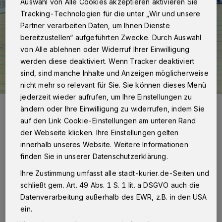
Auswahl von Alle Cookies akzeptieren aktivieren Sie
Tracking-Technologien für die unter „Wir und unsere
Partner verarbeiten Daten, um Ihnen Dienste
bereitzustellen“ aufgeführten Zwecke. Durch Auswahl
von Alle ablehnen oder Widerruf Ihrer Einwilligung
werden diese deaktiviert. Wenn Tracker deaktiviert
sind, sind manche Inhalte und Anzeigen möglicherweise
nicht mehr so relevant für Sie. Sie können dieses Menü
jederzeit wieder aufrufen, um Ihre Einstellungen zu
Maximilian Spöhle setzt mit dem Tor zum 9:6 den Schlusspunkt.
ändern oder Ihre Einwilligung zu widerrufen, indem Sie
Foto: Andreas Klüppelberg
auf den Link Cookie-Einstellungen am unteren Rand
der Webseite klicken. Ihre Einstellungen gelten
innerhalb unseres Website. Weitere Informationen
finden Sie in unserer Datenschutzerklärung.
A
Ihre Zustimmung umfasst alle stadt-kurier.de-Seiten und
m Ende konnte die DJK das Spiel mit 9:6
schließt gem. Art. 49 Abs. 1 S. 1 lit. a DSGVO auch die
für sich entscheiden.
Datenverarbeitung außerhalb des EWR, z.B. in den USA
ein.
Als Maximilian Spöhle in der letzten Minute