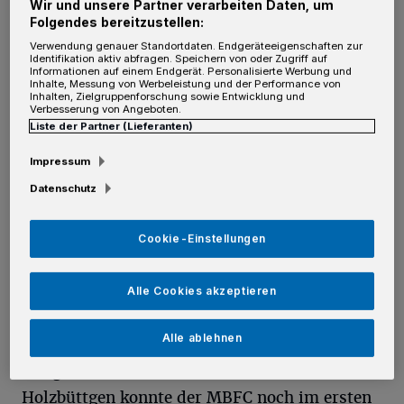
Wir und unsere Partner verarbeiten Daten, um
das 9:6 für die DJK Holzbüttgen schoss, war es
Folgendes bereitzustellen:
Verwendung genauer Standortdaten. Endgeräteeigenschaften zur
bereits eindeutig. Die DJK würde den starken
Identifikation aktiv abfragen. Speichern von oder Zugriff auf
Informationen auf einem Endgerät. Personalisierte Werbung und
MBFC Leipzig bezwingen. Das Spiel forderte
Inhalte, Messung von Werbeleistung und der Performance von
Inhalten, Zielgruppenforschung sowie Entwicklung und
von Anfang an den absoluten Siegeswillen der
Verbesserung von Angeboten.
Liste der Partner (Lieferanten)
DJKler. Nach einer bitteren Niederlage im
Pokalfinale in Berlin und weiteren Corona-
Impressum
Fällen im Kader traf Holzbüttgen auf ein
Datenschutz
starkes, eingespieltes Team.
Cookie-Einstellungen
Das Spiel startete mit zwei Toren für die DJK
in den ersten vier Minuten. Nils Hofferbert,
Alle Cookies akzeptieren
der sein 50. Bundesligaspiel absolvierte,
Alle ablehnen
brachte sein Team früh in Führung. Doch trotz
des guten Starts für die Mannschaft aus
Holzbüttgen konnte der MBFC noch im ersten