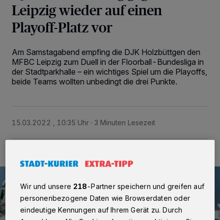
Leipzig wieder auf einen
Playoff-Platz vor
Am Samstagabend empfing die DJK Holzbüttgen den
MFBC Leipzig zum Duell in der Floorball-Bundesliga in
der Stadtparkhalle – ein wichtiges Spiel um die Playoffs,
beide Teams wollten unbedingt die drei Punkte.
15.03.2022 , 10:35 Uhr
3 Minuten Lesezeit
Wir und unsere
218
-Partner speichern und greifen auf
personenbezogene Daten wie Browserdaten oder
eindeutige Kennungen auf Ihrem Gerät zu. Durch