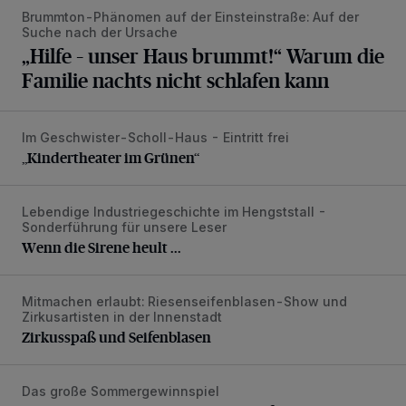
Brummton-Phänomen auf der Einsteinstraße: Auf der
Suche nach der Ursache
„Hilfe – unser Haus brummt!“ Warum die
Familie nachts nicht schlafen kann
Im Geschwister-Scholl-Haus - Eintritt frei
„Kindertheater im Grünen“
„Kindertheater im Grünen“
Lebendige Industriegeschichte im Hengststall -
Wenn die Sirene heult ...
Sonderführung für unsere Leser
Wenn die Sirene heult ...
Mitmachen erlaubt: Riesenseifenblasen-Show und
Zirkusspaß und Seifenblasen
Zirkusartisten in der Innenstadt
Zirkusspaß und Seifenblasen
Das große Sommergewinnspiel
200-Euro-Fahrradgutschein vom Radfachmarkt Birkenst