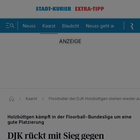
Neuss
Kaarst
Blaulicht
Neuss geht aus
Sommer
Kaarst
Floorballer der DJK Holzbüttgen stehen wieder a
Holzbüttgen kämpft in der Floorball-Bundesliga um eine
gute Platzierung
DJK rückt mit Sieg gegen