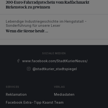
200-Euro-Fahrradgutschein vom Radfachmarkt
Birkenstock zu gewinnen
Lebendige Industriegeschichte im Hengststall -
Wenn die Sirene heult ...
Sonderführung für unsere Leser
Wenn die Sirene heult ...
SOZIALE MEDIEN
www.facebook.com/StadtKurierNeuss/
@stadtkurier_stadtspiegel
SERVICES
VERLAG
Reklamation
Mediadaten
Facebook Extra-Tipp Kaarst
Team