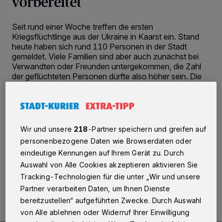
vorbereitet
Seit rund einer Woche treffen die ersten
Kriegsflüchtlinge aus der Ukraine in Kaarst ein. Stand
heute haben sich rund 110 Personen in der Stadt
gemeldet. Viele Familien sind aber auch zunächst bei
Verwandten oder Freunden untergekommen, die Zahl
der geflüchteten Personen dürfte also höher sein. Die
Stadt hat sich seit Putins Überfall auf die Ukraine auf
diese Situation vorbereitet. Die bewährten Prozesse
aus der Flüchtlingskrise vor sechs Jahren wurden
teilweise wieder aktiviert, eine zentrale Koordinierung
für die Bearbeitung der Hilfsangebote und deren
Wir und unsere
218
-Partner speichern und greifen auf
Weiterleitung eingerichtet.
personenbezogene Daten wie Browserdaten oder
eindeutige Kennungen auf Ihrem Gerät zu. Durch
Auswahl von Alle Cookies akzeptieren aktivieren Sie
Tracking-Technologien für die unter „Wir und unsere
11.03.2022 , 19:11 Uhr
2 Minuten Lesezeit
Partner verarbeiten Daten, um Ihnen Dienste
bereitzustellen“ aufgeführten Zwecke. Durch Auswahl
von Alle ablehnen oder Widerruf Ihrer Einwilligung