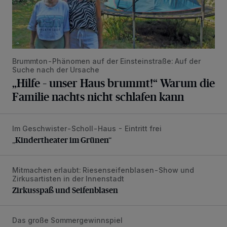
Brummton-Phänomen auf der Einsteinstraße: Auf der
Suche nach der Ursache
„Hilfe – unser Haus brummt!“ Warum die
Familie nachts nicht schlafen kann
Im Geschwister-Scholl-Haus - Eintritt frei
„Kindertheater im Grünen“
„Kindertheater im Grünen“
Mitmachen erlaubt: Riesenseifenblasen-Show und
Zirkusspaß und Seifenblasen
Zirkusartisten in der Innenstadt
Zirkusspaß und Seifenblasen
Das große Sommergewinnspiel
200-Euro-Fahrradgutschein vom Radfachmarkt Birkenst