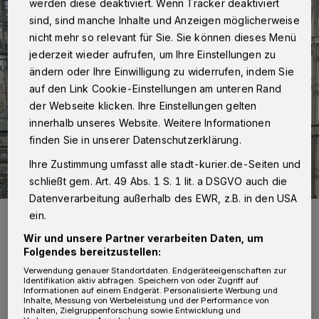
werden diese deaktiviert. Wenn Tracker deaktiviert
sind, sind manche Inhalte und Anzeigen möglicherweise
nicht mehr so relevant für Sie. Sie können dieses Menü
jederzeit wieder aufrufen, um Ihre Einstellungen zu
ändern oder Ihre Einwilligung zu widerrufen, indem Sie
auf den Link Cookie-Einstellungen am unteren Rand
der Webseite klicken. Ihre Einstellungen gelten
innerhalb unseres Website. Weitere Informationen
finden Sie in unserer Datenschutzerklärung.
Ihre Zustimmung umfasst alle stadt-kurier.de-Seiten und
schließt gem. Art. 49 Abs. 1 S. 1 lit. a DSGVO auch die
Datenverarbeitung außerhalb des EWR, z.B. in den USA
Bürgermeisterin Ursula Baum und Olaf Kretzschmar zeigen eine
ein.
vergrößerte Kopie des Flyers, mit dem Helfende und Flüchtlinge ab
Montag versorgt werden. Über den QR-Code gelangen sie auf die
Wir und unsere Partner verarbeiten Daten, um
aktuelle Seiten zur Ukrainehilfe.
Folgendes bereitzustellen:
Foto: Stadt Kaarst
Verwendung genauer Standortdaten. Endgeräteeigenschaften zur
Identifikation aktiv abfragen. Speichern von oder Zugriff auf
Informationen auf einem Endgerät. Personalisierte Werbung und
Inhalte, Messung von Werbeleistung und der Performance von
Inhalten, Zielgruppenforschung sowie Entwicklung und