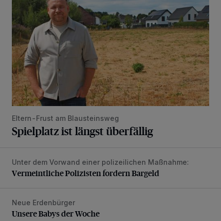
Eltern-Frust am Blausteinsweg
Spielplatz ist längst überfällig
Unter dem Vorwand einer polizeilichen Maßnahme:
Vermeintliche Polizisten fordern Bargeld
Vermeintliche Polizisten fordern Bargeld
Neue Erdenbürger
Unsere Babys der Woche
Unsere Babys der Woche