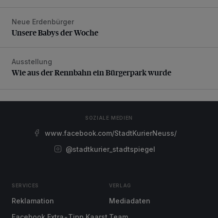
Neue Erdenbürger
Unsere Babys der Woche
Unsere Babys der Woche
Ausstellung
Wie aus der Rennbahn ein Bürgerpark wurde
Wie aus der Rennbahn ein Bürgerpark wurde
SOZIALE MEDIEN
www.facebook.com/StadtKurierNeuss/
@stadtkurier_stadtspiegel
SERVICES
VERLAG
Reklamation
Mediadaten
Facebook Extra-Tipp Kaarst
Team