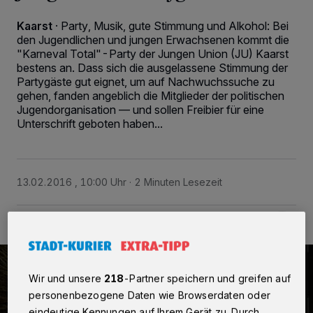
Kaarst
·
Party, Musik, gute Stimmung und Alkohol: Bei
den Jugendlichen und jungen Erwachsenen kommt die
"Karneval Total"-Party der Jungen Union (JU) Kaarst
bestens an. Dass sich die ausgelassene Stimmung der
Partygäste gut eignet, um auf Nachwuchssuche zu
gehen, fanden angeblich die Mitglieder der politischen
Jugendorganisation — und sollen Freibier für eine
Unterschrift geboten haben...
13.02.2016 , 10:00 Uhr
2 Minuten Lesezeit
Wir und unsere
218
-Partner speichern und greifen auf
personenbezogene Daten wie Browserdaten oder
eindeutige Kennungen auf Ihrem Gerät zu. Durch