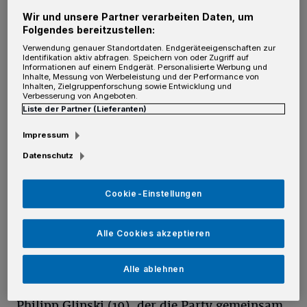
A
JU Kaarst zu ihrer "Karneval Total"-
Wir und unsere Partner verarbeiten Daten, um
Folgendes bereitzustellen:
Party ins Albert-Einstein-Forum eingeladen.
Verwendung genauer Standortdaten. Endgeräteeigenschaften zur
Ein DJ legte Musik auf, für ausreichend
Identifikation aktiv abfragen. Speichern von oder Zugriff auf
Informationen auf einem Endgerät. Personalisierte Werbung und
Inhalte, Messung von Werbeleistung und der Performance von
Getränke war gesorgt und schnell war die
Inhalten, Zielgruppenforschung sowie Entwicklung und
Verbesserung von Angeboten.
Veranstaltung gut gefüllt. Für die JU scheinbar
Liste der Partner (Lieferanten)
ideale Bedingungen, um neue Mitglieder zu
Impressum
gewinnen — so die Vorwürfe. Partygast Lukas
Datenschutz
Zipper (18) erzählt: "Schon bei der
Einlasskontrolle wurde ich gebeten, kurz zu
Cookie-Einstellungen
warten. Hinter der Theke holte ein JU-Mitglied
einen Zettel mit einer Beitrittserklärung
Alle Cookies akzeptieren
hervor und forderte mich auf, zu
unterschreiben. Für meine Unterschrift bot er
Alle ablehnen
mir zwei Freibier an. Ich habe abgelehnt."
Philipp Glinski (19), der die Party gemeinsam