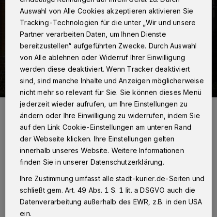
Auswahl von Alle Cookies akzeptieren aktivieren Sie
Tracking-Technologien für die unter „Wir und unsere
Partner verarbeiten Daten, um Ihnen Dienste
bereitzustellen“ aufgeführten Zwecke. Durch Auswahl
von Alle ablehnen oder Widerruf Ihrer Einwilligung
werden diese deaktiviert. Wenn Tracker deaktiviert
sind, sind manche Inhalte und Anzeigen möglicherweise
nicht mehr so relevant für Sie. Sie können dieses Menü
jederzeit wieder aufrufen, um Ihre Einstellungen zu
Lukas Zipper, Abiturient am Albert-Einstein-Gymnasium, soll
Freibier für einen Parteibeitritt abgelehnt haben.
ändern oder Ihre Einwilligung zu widerrufen, indem Sie
Foto: Hanna Loll
auf den Link Cookie-Einstellungen am unteren Rand
der Webseite klicken. Ihre Einstellungen gelten
innerhalb unseres Website. Weitere Informationen
finden Sie in unserer Datenschutzerklärung.
Ihre Zustimmung umfasst alle stadt-kurier.de-Seiten und
Von Hanna Loll
schließt gem. Art. 49 Abs. 1 S. 1 lit. a DSGVO auch die
Datenverarbeitung außerhalb des EWR, z.B. in den USA
ein.
m vergangenen Samstagabend hatte die