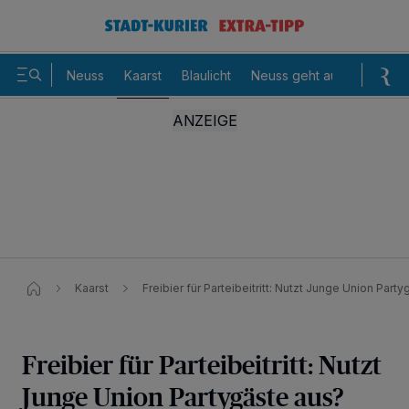
Neuss
Kaarst
Blaulicht
Neuss geht aus
Sommer
Kaarst
Freibier für Parteibeitritt: Nutzt Junge Union Part
Freibier für Parteibeitritt: Nutzt
Junge Union Partygäste aus?