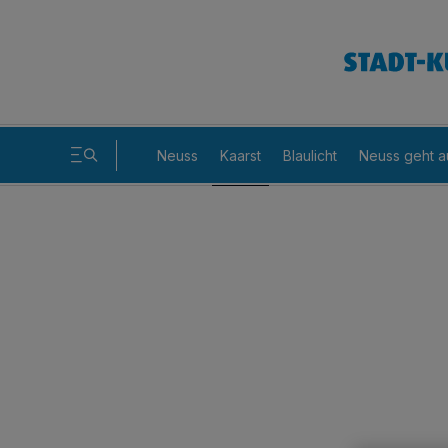
Neuss
Kaarst
Blaulicht
Neuss geht a