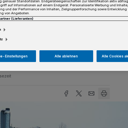
 genauer Standortdaten. Endgeräteeigenschaften zur Identifikation aktiv abfra
griff auf Informationen auf einem Endgerät. Personalisierte Werbung und Inhalt
ung und der Performance von Inhalten, Zielgruppenforschung sowie Entwicklung
ng von Angeboten.
Partner (Lieferanten)
n Kaarst noch nie gegeben: Ein Ratsherr
m
on ihm verfasste Einwendung gegen den
ng der Stadt Kaarst für das Jahr 2017
tz
trat zu senden.
e-Einstellungen
Alle ablehnen
Alle Cookies a
sezeit