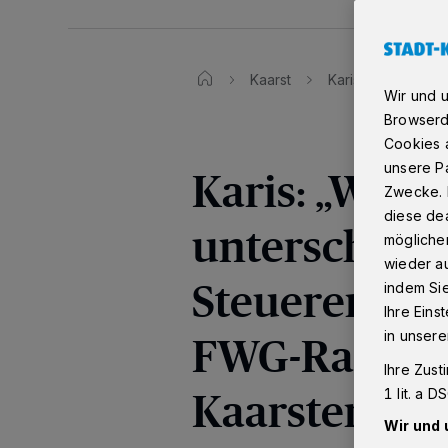
Kaarst
Karis: „Wer jetzt 
Wir und 
Browserd
Cookies a
unsere Pa
Karis: „Wer j
Zwecke. 
diese dea
unterschreibt
möglicher
wieder au
Steuererhöh
indem Si
Ihre Eins
FWG-Ratsherr
in unsere
Ihre Zust
Kaarster Bü
1 lit. a 
Wir und 