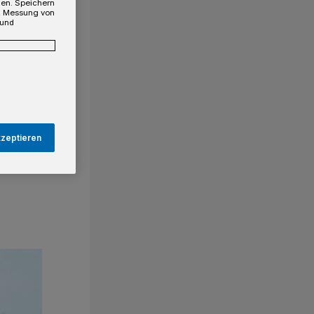
gen. Speichern
e, Messung von
 und
kzeptieren