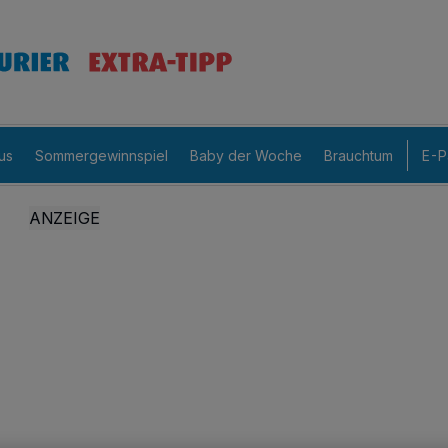
us
Sommergewinnspiel
Baby der Woche
Brauchtum
E-P