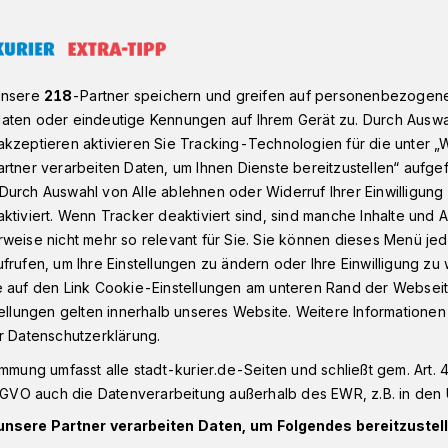
nicht unterschreibt, hat die Steuererhöhung verdient!“ FWG-Ratshe
unsere
218
-Partner speichern und greifen auf personenbezogen
aten oder eindeutige Kennungen auf Ihrem Gerät zu. Durch Auswa
kzeptieren aktivieren Sie Tracking-Technologien für die unter „
rtner verarbeiten Daten, um Ihnen Dienste bereitzustellen“ aufge
etzt nicht
Durch Auswahl von Alle ablehnen oder Widerruf Ihrer Einwilligun
ktiviert. Wenn Tracker deaktiviert sind, sind manche Inhalte und
, hat die
weise nicht mehr so relevant für Sie. Sie können dieses Menü jed
frufen, um Ihre Einstellungen zu ändern oder Ihre Einwilligung zu 
ung verdient!“
e auf den Link Cookie-Einstellungen am unteren Rand der Webseit
tellungen gelten innerhalb unseres Website. Weitere Informationen
 Josef Karis ruft
r Datenschutzerklärung.
immung umfasst alle stadt-kurier.de-Seiten und schließt gem. Art. 4
rger zum Einspruch
DSGVO auch die Datenverarbeitung außerhalb des EWR, z.B. in den 
unsere Partner verarbeiten Daten, um Folgendes bereitzustell