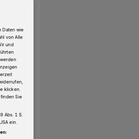
e Daten wie
hl von Alle
Wir und
führten
g werden
 Anzeigen
erzeit
widerrufen,
e klicken.
 finden Sie
9 Abs. 1 S.
USA ein.
en: