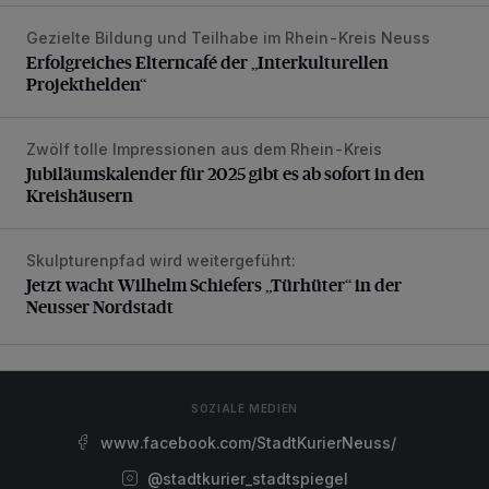
Gezielte Bildung und Teilhabe im Rhein-Kreis Neuss
Erfolgreiches Elterncafé der „Interkulturellen Projekthelden“
Erfolgreiches Elterncafé der „Interkulturellen
Projekthelden“
Zwölf tolle Impressionen aus dem Rhein-Kreis
Jubiläumskalender für 2025 gibt es ab sofort in den Kreis
Jubiläumskalender für 2025 gibt es ab sofort in den
Kreishäusern
Skulpturenpfad wird weitergeführt:
Jetzt wacht Wilhelm Schiefers „Türhüter“ in der Neusser N
Jetzt wacht Wilhelm Schiefers „Türhüter“ in der
Neusser Nordstadt
SOZIALE MEDIEN
www.facebook.com/StadtKurierNeuss/
@stadtkurier_stadtspiegel