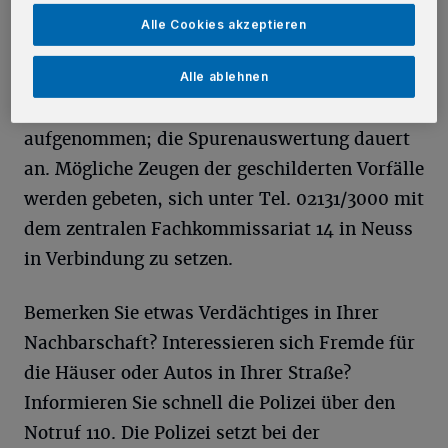
identisch: Sie hatten das Dreiecksfenster
Alle Cookies akzeptieren
eingeschlagen.
Alle ablehnen
Die Kriminalpolizei hat die Ermittlungen
aufgenommen; die Spurenauswertung dauert
an. Mögliche Zeugen der geschilderten Vorfälle
werden gebeten, sich unter Tel. 02131/3000 mit
dem zentralen Fachkommissariat 14 in Neuss
in Verbindung zu setzen.
Bemerken Sie etwas Verdächtiges in Ihrer
Nachbarschaft? Interessieren sich Fremde für
die Häuser oder Autos in Ihrer Straße?
Informieren Sie schnell die Polizei über den
Notruf 110. Die Polizei setzt bei der