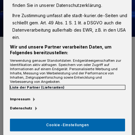
finden Sie in unserer Datenschutzerklärung.
Ihre Zustimmung umfasst alle stadt-kurier.de-Seiten und
schließt gem. Art. 49 Abs. 1 S. 1 lit. a DSGVO auch die
Datenverarbeitung außerhalb des EWR, z.B. in den USA
ein.
Foto: Polizei
Wir und unsere Partner verarbeiten Daten, um
Folgendes bereitzustellen:
Verwendung genauer Standortdaten. Endgeräteeigenschaften zur
Identifikation aktiv abfragen. Speichern von oder Zugriff auf
Informationen auf einem Endgerät. Personalisierte Werbung und
Inhalte, Messung von Werbeleistung und der Performance von
Inhalten, Zielgruppenforschung sowie Entwicklung und
Von Redaktion
Verbesserung von Angeboten.
Liste der Partner (Lieferanten)
D
ie Täter machten sich in Büttgen an der
Impressum
Elisabeth-, Böcklin- und Römerstraße
Datenschutz
sowie auf dem Postweg an den vier Modellen
zu schaffen. Die Art und Weise, wie sie in die
Cookie-Einstellungen
Innenräume gelangten, war bei allen Autos