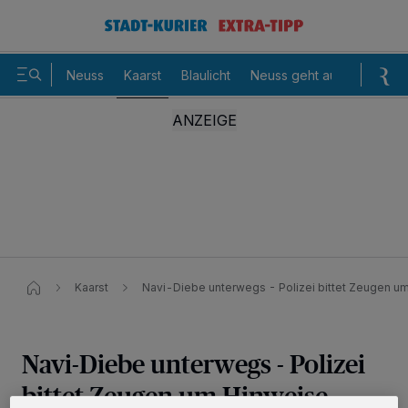
Neuss
Kaarst
Blaulicht
Neuss geht aus
Sommer
Kaarst
Navi-Diebe unterwegs - Polizei bittet Zeugen u
Navi-Diebe unterwegs - Polizei
bittet Zeugen um Hinweise