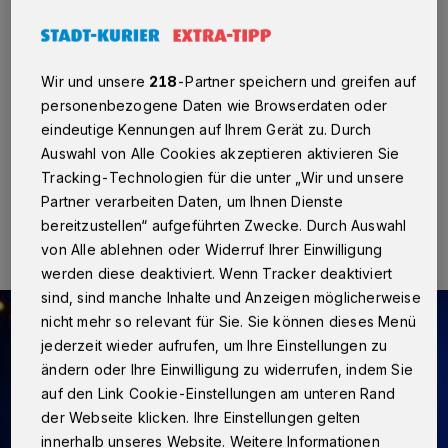
Büttgen
·
In der Nacht von Dienstag (10. Mai) auf
Mittwoch (11. Mai) waren in Büttgen Diebe unterwegs.
Ziel der Täter waren die fest eingebauten
Wir und unsere
218
-Partner speichern und greifen auf
Navigationssysteme und Airbags von vier Fahrzeugen
personenbezogene Daten wie Browserdaten oder
des Herstellers BMW.
eindeutige Kennungen auf Ihrem Gerät zu. Durch
Auswahl von Alle Cookies akzeptieren aktivieren Sie
Tracking-Technologien für die unter „Wir und unsere
12.05.2016 , 09:55 Uhr
Eine Minute Lesezeit
Partner verarbeiten Daten, um Ihnen Dienste
bereitzustellen“ aufgeführten Zwecke. Durch Auswahl
von Alle ablehnen oder Widerruf Ihrer Einwilligung
werden diese deaktiviert. Wenn Tracker deaktiviert
sind, sind manche Inhalte und Anzeigen möglicherweise
nicht mehr so relevant für Sie. Sie können dieses Menü
jederzeit wieder aufrufen, um Ihre Einstellungen zu
ändern oder Ihre Einwilligung zu widerrufen, indem Sie
auf den Link Cookie-Einstellungen am unteren Rand
der Webseite klicken. Ihre Einstellungen gelten
innerhalb unseres Website. Weitere Informationen