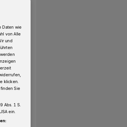
e Daten wie
hl von Alle
Wir und
führten
g werden
 Anzeigen
erzeit
widerrufen,
e klicken.
 finden Sie
9 Abs. 1 S.
USA ein.
en: