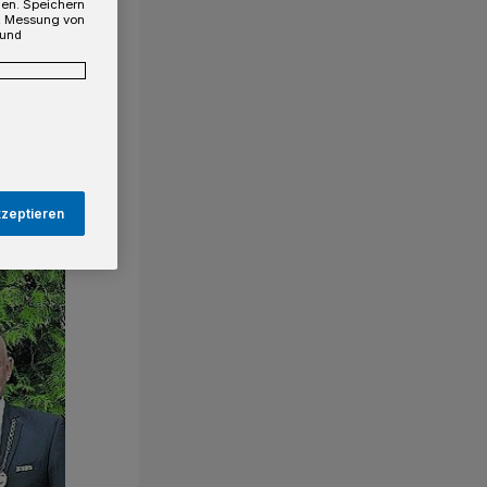
gen. Speichern
e, Messung von
 und
kzeptieren