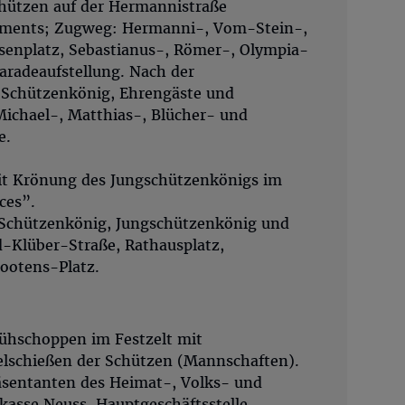
chützen auf der Hermannistraße
iments; Zugweg: Hermanni-, Vom-Stein-,
isenplatz, Sebastianus-, Römer-, Olympia-
aradeaufstellung. Nach der
Schützenkönig, Ehrengäste und
ichael-, Matthias-, Blücher- und
e.
mit Krönung des Jungschützenkönigs im
ces”.
r Schützenkönig, Jungschützenkönig und
-Klüber-Straße, Rathausplatz,
ootens-Platz.
rühschoppen im Festzelt mit
schießen der Schützen (Mannschaften).
äsentanten des Heimat-, Volks- und
kasse Neuss, Hauptgeschäftsstelle