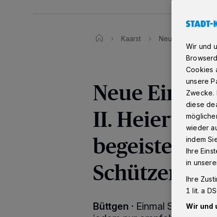
Kaarst
Neue Einblicke für
Wir und 
Browserd
Cookies a
unsere Pa
Neue Einblic
Zwecke. 
diese dea
II. Heiertz 
möglicher
wieder au
begeistert: 
indem Si
Ihre Eins
Schützen übe
in unsere
Ihre Zust
1 lit. a 
Büttgen
·
Einmal Schützenk
Wir und 