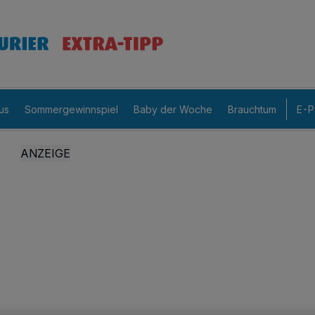
us
Sommergewinnspiel
Baby der Woche
Brauchtum
E-P