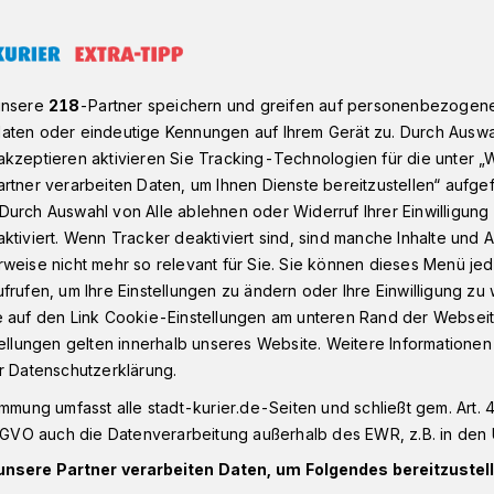
 König Dirk II. Heiertz Der Schützenkönig begeistert: „D
unsere
218
-Partner speichern und greifen auf personenbezogen
aten oder eindeutige Kennungen auf Ihrem Gerät zu. Durch Auswa
kzeptieren aktivieren Sie Tracking-Technologien für die unter „
rtner verarbeiten Daten, um Ihnen Dienste bereitzustellen“ aufge
ke für König Dirk
Durch Auswahl von Alle ablehnen oder Widerruf Ihrer Einwilligun
ktiviert. Wenn Tracker deaktiviert sind, sind manche Inhalte und
Der Schützenkönig
weise nicht mehr so relevant für Sie. Sie können dieses Menü jed
frufen, um Ihre Einstellungen zu ändern oder Ihre Einwilligung zu 
„Der Rückhalt der
e auf den Link Cookie-Einstellungen am unteren Rand der Webseit
tellungen gelten innerhalb unseres Website. Weitere Informationen
rwältigt mich“
r Datenschutzerklärung.
immung umfasst alle stadt-kurier.de-Seiten und schließt gem. Art. 4
DSGVO auch die Datenverarbeitung außerhalb des EWR, z.B. in den 
önig von Büttgen werden — das kann ich
unsere Partner verarbeiten Daten, um Folgendes bereitzustell