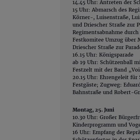
14.45 Uhr: Antreten der S
15 Uhr: Abmarsch des Reg
Körner-, Luisenstraße, Lu
und Driescher Straße zur P
Regimentsabnahme durch 
Festkomitee Umzug über M
Driescher Straße zur Parad
16.15 Uhr: Königsparade
ab 19 Uhr: Schützenball 
Festzelt mit der Band „Voi
20.15 Uhr: Ehrengeleit fü
Festgäste; Zugweg: Eduard
Bahnstraße und Robert-Gr
Montag, 25. Juni
10.30 Uhr: Großer Bürgerf
Kinderprogramm und Vogel
16 Uhr: Empfang der Repr
Schützenfestes in der Spar