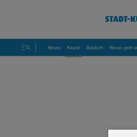
Neuss
Kaarst
Blaulicht
Neuss geht a