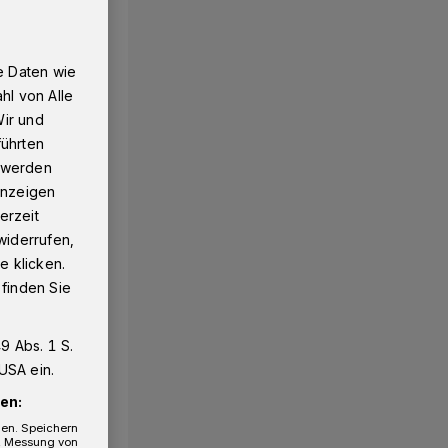
e Daten wie
hl von Alle
Wir und
führten
g werden
 Anzeigen
erzeit
widerrufen,
e klicken.
 finden Sie
9 Abs. 1 S.
USA ein.
en:
gen. Speichern
e, Messung von