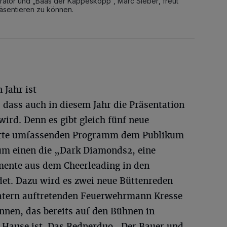
rator und „Baas der Kappesköpp“, Marc Sieber, freut
räsentieren zu können.
 Jahr ist
, dass auch in diesem Jahr die Präsentation
wird. Denn es gibt gleich fünf neue
tritte umfassenden Programm dem Publikum
zum einen die „Dark Diamonds2, eine
mente aus dem Cheerleading in den
det. Dazu wird es zwei neue Büttenreden
katern auftretenden Feuerwehrmann Kresse
nnen, das bereits auf den Bühnen in
 Hause ist. Das Rednerduo „Der Bauer und