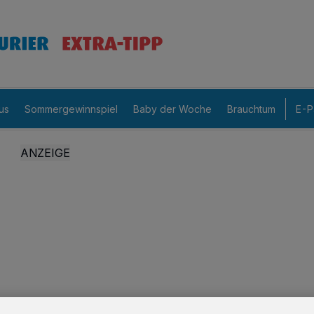
us
Sommergewinnspiel
Baby der Woche
Brauchtum
E-P