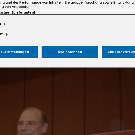
ung und der Performance von Inhalten, Zielgruppenforschung sowie Entwicklung
 ist frei.
ng von Angeboten.
Partner (Lieferanten)
m
tz
sezeit
e-Einstellungen
Alle ablehnen
Alle Cookies a