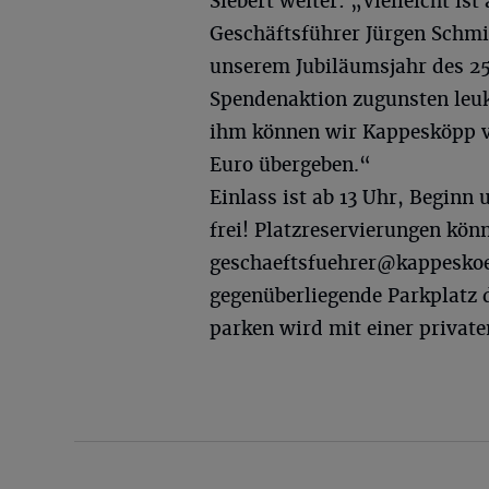
Siebert weiter: „Vielleicht is
Geschäftsführer Jürgen Schmit
unserem Jubiläumsjahr des 25
Spendenaktion zugunsten leuk
ihm können wir Kappesköpp vo
Euro übergeben.“
Einlass ist ab 13 Uhr, Beginn 
frei! Platzreservierungen kön
geschaeftsfuehrer@kappesko
gegenüberliegende Parkplatz 
parken wird mit einer privat