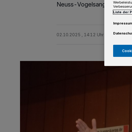
Werbeleist
Neuss-Vogelsang. Der Eintritt
Verbesseru
Liste der 
Impressu
Datenschu
02.10.2025 , 14:12 Uhr
2 Minuten Le
Cooki