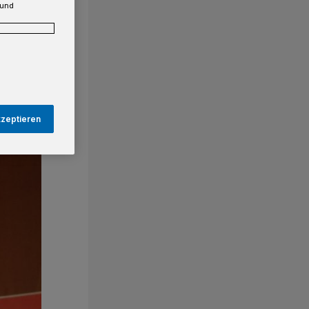
 und
kzeptieren