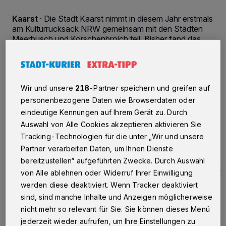
Kaarst
·
Die Stadt Kaarst nimmt in diesem Jahr erstmals
am Kulturrucksack NRW gemeinsam mit den Städten
Meerbusch und Korschenbroich teil. Bisher fand das
Angebot großen Zuspruch. Im August starten die
letzten Workshops für dieses Jahr.
Wir und unsere
218
-Partner speichern und greifen auf
personenbezogene Daten wie Browserdaten oder
27.07.2015 , 11:21 Uhr
Eine Minute Lesezeit
eindeutige Kennungen auf Ihrem Gerät zu. Durch
Auswahl von Alle Cookies akzeptieren aktivieren Sie
Tracking-Technologien für die unter „Wir und unsere
Partner verarbeiten Daten, um Ihnen Dienste
bereitzustellen“ aufgeführten Zwecke. Durch Auswahl
von Alle ablehnen oder Widerruf Ihrer Einwilligung
werden diese deaktiviert. Wenn Tracker deaktiviert
sind, sind manche Inhalte und Anzeigen möglicherweise
nicht mehr so relevant für Sie. Sie können dieses Menü
jederzeit wieder aufrufen, um Ihre Einstellungen zu