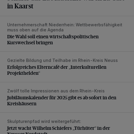
in Kaarst
Unternehmerschaft Niederrhein: Wettbewerbsfähigkeit
Die Wahl soll einen wirtschaftspolitischen Kurswechsel bri
muss oben auf die Agenda
Die Wahl soll einen wirtschaftspolitischen
Kurswechsel bringen
Gezielte Bildung und Teilhabe im Rhein-Kreis Neuss
Erfolgreiches Elterncafé der „Interkulturellen Projekthelden“
Erfolgreiches Elterncafé der „Interkulturellen
Projekthelden“
Zwölf tolle Impressionen aus dem Rhein-Kreis
Jubiläumskalender für 2025 gibt es ab sofort in den Kreis
Jubiläumskalender für 2025 gibt es ab sofort in den
Kreishäusern
Skulpturenpfad wird weitergeführt:
Jetzt wacht Wilhelm Schiefers „Türhüter“ in der Neusser N
Jetzt wacht Wilhelm Schiefers „Türhüter“ in der
Neusser Nordstadt