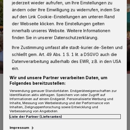
jederzeit wieder aufrufen, um Ihre Einstellungen zu
ändern oder Ihre Einwilligung zu widerrufen, indem Sie
auf den Link Cookie-Einstellungen am unteren Rand
der Webseite klicken. Ihre Einstellungen gelten
innerhalb unseres Website. Weitere Informationen
finden Sie in unserer Datenschutzerklärung.
Ihre Zustimmung umfasst alle stadt-kurier.de-Seiten und
schließt gem. Art. 49 Abs. 1 S. 1 lit. a DSGVO auch die
Datenverarbeitung außerhalb des EWR, z.B. in den USA
ein.
Wir und unsere Partner verarbeiten Daten, um
Der Feierabendmarkt „Kaarst köstlich“ verwandelt den Neumarkt
Folgendes bereitzustellen:
wieder in einen Treffpunkt für alle Bürger.
Foto: Marc Pesch
Verwendung genauer Standortdaten. Endgeräteeigenschaften zur
Identifikation aktiv abfragen. Speichern von oder Zugriff auf
Informationen auf einem Endgerät. Personalisierte Werbung und
Inhalte, Messung von Werbeleistung und der Performance von
Inhalten, Zielgruppenforschung sowie Entwicklung und
Verbesserung von Angeboten.
Liste der Partner (Lieferanten)
„Wir freuen uns sehr auf den kommenden
Impressum