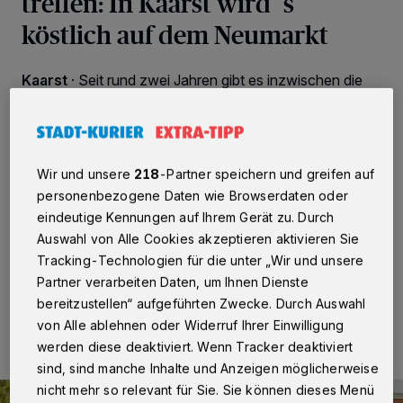
treffen: In Kaarst wird´s
köstlich auf dem Neumarkt
Kaarst
·
Seit rund zwei Jahren gibt es inzwischen die
Streetfood-Feierabendmärkte in Kaarst. Was mit knapp
5.000 Menschen bei der Premiere im August 2024
begann, ist ein Erfolgsformat geblieben. Am
Donnerstag, 2. Juli, gibt es den nächsten
Feierabendmarkt „Kaarst köstlich“ auf dem Neumarkt –
Wir und unsere
218
-Partner speichern und greifen auf
erneut werden mehrere Tausend Menschen erwartet,
personenbezogene Daten wie Browserdaten oder
die zwischen 17 und 22 Uhr schlemmen und sich mit
eindeutige Kennungen auf Ihrem Gerät zu. Durch
Freunden treffen wollen.
Auswahl von Alle Cookies akzeptieren aktivieren Sie
Tracking-Technologien für die unter „Wir und unsere
Partner verarbeiten Daten, um Ihnen Dienste
29.06.2026 , 11:44 Uhr
2 Minuten Lesezeit
bereitzustellen“ aufgeführten Zwecke. Durch Auswahl
von Alle ablehnen oder Widerruf Ihrer Einwilligung
werden diese deaktiviert. Wenn Tracker deaktiviert
sind, sind manche Inhalte und Anzeigen möglicherweise
nicht mehr so relevant für Sie. Sie können dieses Menü