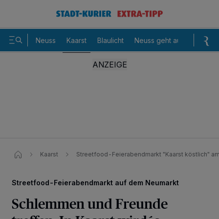
Neuss
Kaarst
Blaulicht
Neuss geht aus
Sommer
Kaarst
Streetfood-Feierabendmarkt "Kaarst köstlich" am 
Streetfood-Feierabendmarkt auf dem Neumarkt
Schlemmen und Freunde