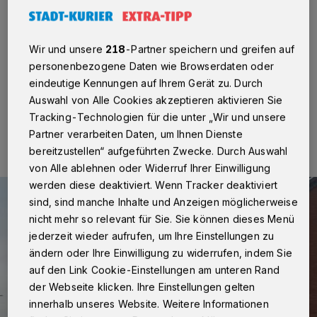
Kaarst
·
Die Feuerwehr Kaarst wurde am Samstag, 26.
November, um 12.12 Uhr zu einem Zimmerbrand in
Wir und unsere
218
-Partner speichern und greifen auf
einem Mehrfamilienhaus gerufen.
personenbezogene Daten wie Browserdaten oder
eindeutige Kennungen auf Ihrem Gerät zu. Durch
Auswahl von Alle Cookies akzeptieren aktivieren Sie
28.11.2016 , 10:22 Uhr
Eine Minute Lesezeit
Tracking-Technologien für die unter „Wir und unsere
Partner verarbeiten Daten, um Ihnen Dienste
bereitzustellen“ aufgeführten Zwecke. Durch Auswahl
von Alle ablehnen oder Widerruf Ihrer Einwilligung
werden diese deaktiviert. Wenn Tracker deaktiviert
sind, sind manche Inhalte und Anzeigen möglicherweise
nicht mehr so relevant für Sie. Sie können dieses Menü
jederzeit wieder aufrufen, um Ihre Einstellungen zu
ändern oder Ihre Einwilligung zu widerrufen, indem Sie
auf den Link Cookie-Einstellungen am unteren Rand
der Webseite klicken. Ihre Einstellungen gelten
innerhalb unseres Website. Weitere Informationen