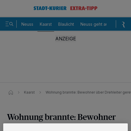
Neuss
Kaarst
Blaulicht
Neuss geht aus
Sommer
Kaarst
Wohnung brannte: Bewohner über Drehleiter gere
Wohnung brannte: Bewohner
über Drehleiter gerettet