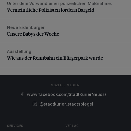
Unter dem Vorwand einer polizeilichen Maßnahme:
Vermeintliche Polizisten fordern Bargeld
Vermeintliche Polizisten fordern Bargeld
Neue Erdenbürger
Unsere Babys der Woche
Unsere Babys der Woche
Ausstellung
Wie aus der Rennbahn ein Bürgerpark wurde
Wie aus der Rennbahn ein Bürgerpark wurde
SOZIALE MEDIEN
www.facebook.com/StadtKurierNeuss/
@stadtkurier_stadtspiegel
SERVICES
VERLAG