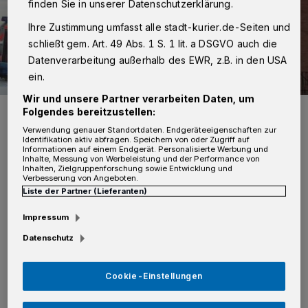
finden Sie in unserer Datenschutzerklärung.
Ihre Zustimmung umfasst alle stadt-kurier.de-Seiten und
schließt gem. Art. 49 Abs. 1 S. 1 lit. a DSGVO auch die
Datenverarbeitung außerhalb des EWR, z.B. in den USA
ein.
Wir und unsere Partner verarbeiten Daten, um
In einem Mehrfamilienhaus auf der Matthias-Claudius-Straße kam
Folgendes bereitzustellen:
es am Samstag zu einem Wohnungsbrand.
Verwendung genauer Standortdaten. Endgeräteeigenschaften zur
Foto: Feuerwehr
Identifikation aktiv abfragen. Speichern von oder Zugriff auf
Informationen auf einem Endgerät. Personalisierte Werbung und
Inhalte, Messung von Werbeleistung und der Performance von
Inhalten, Zielgruppenforschung sowie Entwicklung und
Verbesserung von Angeboten.
Liste der Partner (Lieferanten)
Von Redaktion
Impressum
Datenschutz
B
ereits auf der Anfahrt zur Matthias-
Cookie-Einstellungen
Claudius-Straße war eine starke
Rauchsäule ersichtlich. Den Einsatzkräften bot